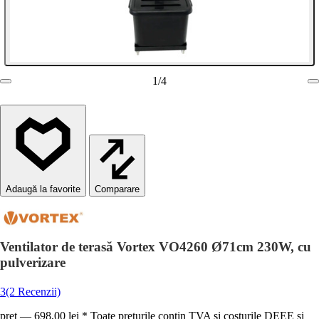
1
/
4
Comparare
Ventilator de terasă Vortex VO4260 Ø71cm 230W, cu
pulverizare
3
(2 Recenzii)
preț — 698,00 lei * Toate prețurile conțin TVA și costurile DEEE și