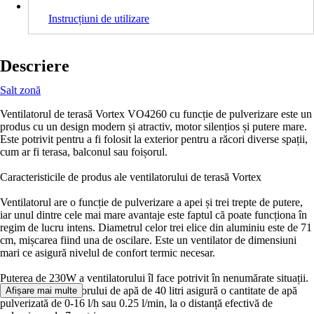
Instrucțiuni de utilizare
Descriere
Salt zonă
Ventilatorul de terasă Vortex VO4260 cu funcție de pulverizare este un
produs cu un design modern și atractiv, motor silențios și putere mare.
Este potrivit pentru a fi folosit la exterior pentru a răcori diverse spații,
cum ar fi terasa, balconul sau foișorul.
Caracteristicile de produs ale ventilatorului de terasă Vortex
Ventilatorul are o funcție de pulverizare a apei și trei trepte de putere,
iar unul dintre cele mai mare avantaje este faptul că poate funcționa în
regim de lucru intens. Diametrul celor trei elice din aluminiu este de 71
cm, mișcarea fiind una de oscilare. Este un ventilator de dimensiuni
mari ce asigură nivelul de confort termic necesar.
Puterea de 230W a ventilatorului îl face potrivit în nenumărate situații.
Capacitatea rezervorului de apă de 40 litri asigură o cantitate de apă
Afișare mai multe
pulverizată de 0-16 l/h sau 0.25 l/min, la o distanță efectivă de