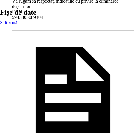
Vă rugăm să respectați indicațiile cu privire la eliminarea
deșeurilor
Fișe de date
EAN
5943805089304
Salt zonă