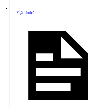
Fișă tehnică