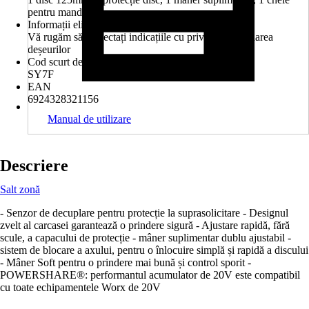
pentru mandrină
Informații eliminare deșeuri
Vă rugăm să respectați indicațiile cu privire la eliminarea
deșeurilor
Cod scurt de produs (AKN)
SY7F
EAN
6924328321156
Manual de utilizare
Descriere
Salt zonă
- Senzor de decuplare pentru protecție la suprasolicitare - Designul
zvelt al carcasei garantează o prindere sigură - Ajustare rapidă, fără
scule, a capacului de protecție - mâner suplimentar dublu ajustabil -
sistem de blocare a axului, pentru o înlocuire simplă și rapidă a discului
- Mâner Soft pentru o prindere mai bună și control sporit -
POWERSHARE®: performantul acumulator de 20V este compatibil
cu toate echipamentele Worx de 20V