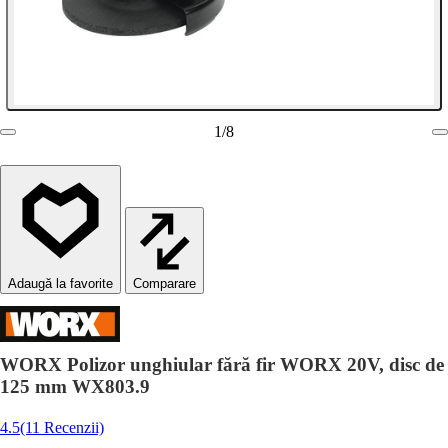
1
/
8
Comparare
WORX Polizor unghiular fără fir WORX 20V, disc de
125 mm WX803.9
4.5
(11 Recenzii)