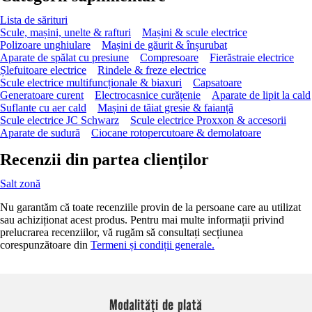
Lista de sărituri
Scule, mașini, unelte & rafturi
Mașini & scule electrice
Polizoare unghiulare
Mașini de găurit & înșurubat
Aparate de spălat cu presiune
Compresoare
Fierăstraie electrice
Șlefuitoare electrice
Rindele & freze electrice
Scule electrice multifuncționale & biaxuri
Capsatoare
Generatoare curent
Electrocasnice curățenie
Aparate de lipit la cald
Suflante cu aer cald
Mașini de tăiat gresie & faianță
Scule electrice JC Schwarz
Scule electrice Proxxon & accesorii
Aparate de sudură
Ciocane rotopercutoare & demolatoare
Recenzii din partea clienților
Salt zonă
Nu garantăm că toate recenziile provin de la persoane care au utilizat
sau achiziționat acest produs. Pentru mai multe informații privind
prelucrarea recenziilor, vă rugăm să consultați secțiunea
corespunzătoare din
Termeni și condiții generale.
Modalități de plată