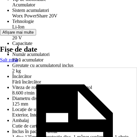
Acumulator
Sistem acumulatori
Worx PowerShare 20V
Tehnologie
Li-Ion
Tensiune
Afișare mai multe
20 V
Capacitate
Fișe de date
-
Număr acumulatori
Salt zonă
Fără acumulator
Greutate cu acumulatorul inclus
2 kg
Încărcător
Fără încărcător
Viteza de rotaţie pentru funcţionare în gol
8.600 r/min
Diametru disc
125 mm
Locație de utilizare
Exterior, Interior
Ambalaj
Cutie de carton
Inclus în pachetul livrat
1 disc 125mm, 1 protecție disc, 1 mâner suplimentar, 1 cheie