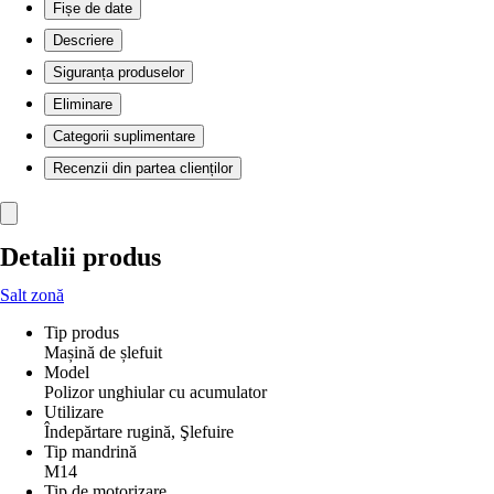
Fișe de date
Descriere
Siguranța produselor
Eliminare
Categorii suplimentare
Recenzii din partea clienților
Detalii produs
Salt zonă
Tip produs
Mașină de șlefuit
Model
Polizor unghiular cu acumulator
Utilizare
Îndepărtare rugină, Şlefuire
Tip mandrină
M14
Tip de motorizare