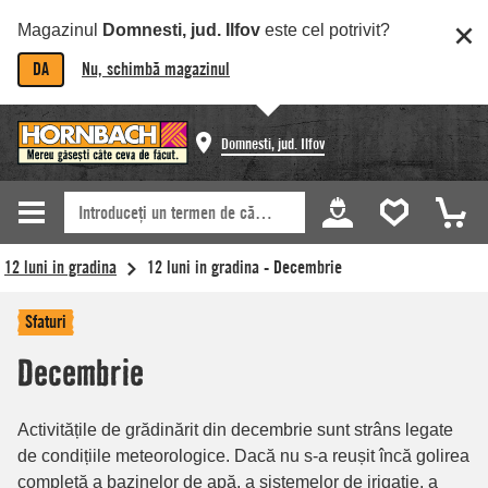
Magazinul
Domnesti, jud. Ilfov
este cel potrivit?
DA
Nu, schimbă magazinul
Domnesti, jud. Ilfov