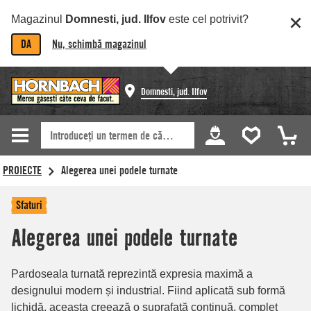
Magazinul
Domnesti, jud. Ilfov
este cel potrivit?
DA
Nu, schimbă magazinul
Domnesti, jud. Ilfov