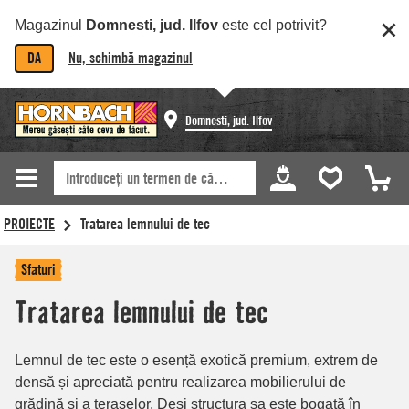
Magazinul
Domnesti, jud. Ilfov
este cel potrivit?
DA
Nu, schimbă magazinul
Domnesti, jud. Ilfov