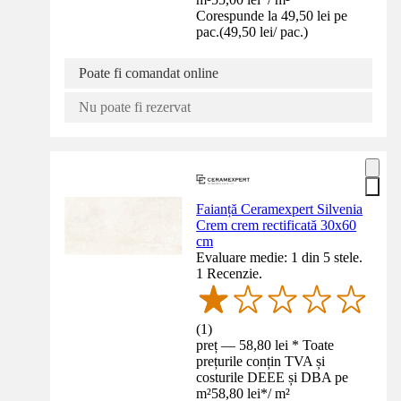
Corespunde la 49,50 lei pe
pac.
(
49,50 lei
/
pac.
)
Poate fi comandat online
Nu poate fi rezervat
Faianță Ceramexpert Silvenia
Crem crem rectificată 30x60
cm
Evaluare medie: 1 din 5 stele.
1 Recenzie.
(
1
)
preț — 58,80 lei * Toate
prețurile conțin TVA și
costurile DEEE și DBA pe
m²
58,80 lei
*
/
m²