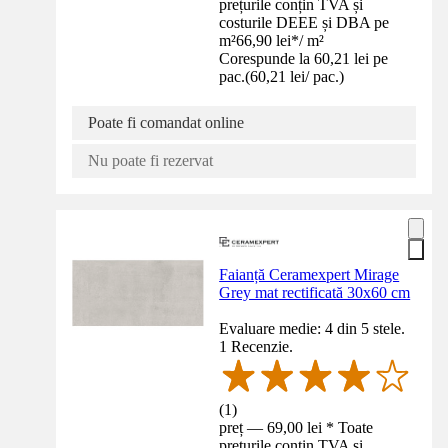
prețurile conțin TVA și
costurile DEEE și DBA pe
m²
66,90 lei
*
/
m²
Corespunde la 60,21 lei pe
pac.
(
60,21 lei
/
pac.
)
Poate fi comandat online
Nu poate fi rezervat
Faianță Ceramexpert Mirage
Grey mat rectificată 30x60 cm
Evaluare medie: 4 din 5 stele.
1 Recenzie.
(
1
)
preț — 69,00 lei * Toate
prețurile conțin TVA și