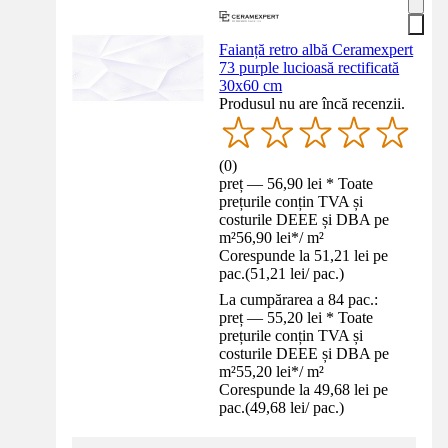
Faianță retro albă Ceramexpert
73 purple lucioasă rectificată
30x60 cm
Produsul nu are încă recenzii.
(
0
)
preț — 56,90 lei * Toate
prețurile conțin TVA și
costurile DEEE și DBA pe
m²
56,90 lei
*
/
m²
Corespunde la 51,21 lei pe
pac.
(
51,21 lei
/
pac.
)
La cumpărarea a 84 pac.:
preț — 55,20 lei * Toate
prețurile conțin TVA și
costurile DEEE și DBA pe
m²
55,20 lei
*
/
m²
Corespunde la 49,68 lei pe
pac.
(
49,68 lei
/
pac.
)