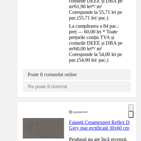
costurile DEEE și DBA pe
m²
61,90 lei
*
/
m²
Corespunde la 55,71 lei pe
pac.
(
55,71 lei
/
pac.
)
La cumpărarea a 84 pac.:
preț — 60,00 lei * Toate
prețurile conțin TVA și
costurile DEEE și DBA pe
m²
60,00 lei
*
/
m²
Corespunde la 54,00 lei pe
pac.
(
54,00 lei
/
pac.
)
Poate fi comandat online
Nu poate fi rezervat
Faianță Ceramexpert Reflex D
Grey mat rectificată 30x60 cm
Produsul nu are încă recenzii.