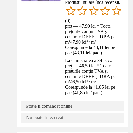
Produsul nu are încă recenzii.
(
0
)
preț — 47,90 lei * Toate
prețurile conțin TVA și
costurile DEEE și DBA pe
m²
47,90 lei
*
/
m²
Corespunde la 43,11 lei pe
pac.
(
43,11 lei
/
pac.
)
La cumpărarea a 84 pac.:
preț — 46,50 lei * Toate
prețurile conțin TVA și
costurile DEEE și DBA pe
m²
46,50 lei
*
/
m²
Corespunde la 41,85 lei pe
pac.
(
41,85 lei
/
pac.
)
Poate fi comandat online
Nu poate fi rezervat