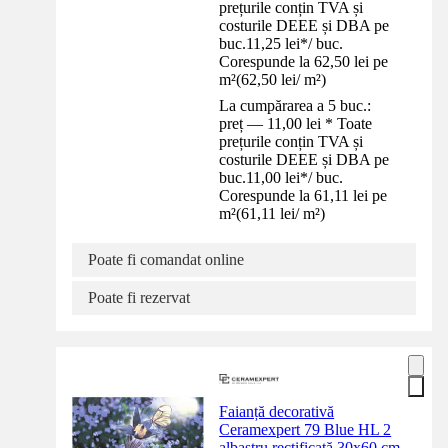
prețurile conțin TVA și
costurile DEEE și DBA pe
buc.
11,25 lei
*
/
buc.
Corespunde la 62,50 lei pe
m²
(
62,50 lei
/
m²
)
La cumpărarea a 5 buc.:
preț — 11,00 lei * Toate
prețurile conțin TVA și
costurile DEEE și DBA pe
buc.
11,00 lei
*
/
buc.
Corespunde la 61,11 lei pe
m²
(
61,11 lei
/
m²
)
Poate fi comandat online
Poate fi rezervat
Faianță decorativă
Ceramexpert 79 Blue HL 2
albastru rectificată 30x60 cm