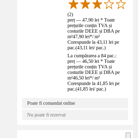
(
2
)
preț — 47,90 lei * Toate
prețurile conțin TVA și
costurile DEEE și DBA pe
m²
47,90 lei
*
/
m²
Corespunde la 43,11 lei pe
pac.
(
43,11 lei
/
pac.
)
La cumpărarea a 84 pac.:
preț — 46,50 lei * Toate
prețurile conțin TVA și
costurile DEEE și DBA pe
m²
46,50 lei
*
/
m²
Corespunde la 41,85 lei pe
pac.
(
41,85 lei
/
pac.
)
Poate fi comandat online
Nu poate fi rezervat