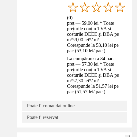
(
0
)
preț — 59,00 lei * Toate
prețurile conțin TVA și
costurile DEEE și DBA pe
m²
59,00 lei
*
/
m²
Corespunde la 53,10 lei pe
pac.
(
53,10 lei
/
pac.
)
La cumpărarea a 84 pac.:
preț — 57,30 lei * Toate
prețurile conțin TVA și
costurile DEEE și DBA pe
m²
57,30 lei
*
/
m²
Corespunde la 51,57 lei pe
pac.
(
51,57 lei
/
pac.
)
Poate fi comandat online
Poate fi rezervat