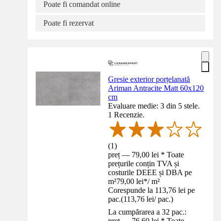
Poate fi comandat online
Poate fi rezervat
Gresie exterior porțelanată
Ariman Antracite Matt 60x120
cm
Evaluare medie: 3 din 5 stele.
1 Recenzie.
(
1
)
preț — 79,00 lei * Toate
prețurile conțin TVA și
costurile DEEE și DBA pe
m²
79,00 lei
*
/
m²
Corespunde la 113,76 lei pe
pac.
(
113,76 lei
/
pac.
)
La cumpărarea a 32 pac.:
preț — 76,60 lei * Toate