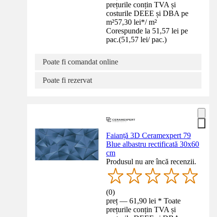
prețurile conțin TVA și
costurile DEEE și DBA pe
m²
57,30 lei
*
/
m²
Corespunde la 51,57 lei pe
pac.
(
51,57 lei
/
pac.
)
Poate fi comandat online
Poate fi rezervat
Faianță 3D Ceramexpert 79
Blue albastru rectificată 30x60
cm
Produsul nu are încă recenzii.
(
0
)
preț — 61,90 lei * Toate
prețurile conțin TVA și