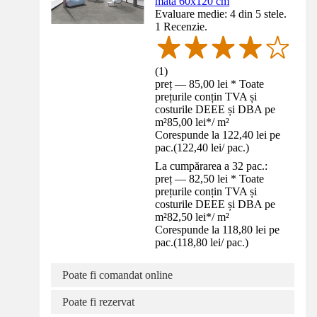
mată 60x120 cm
Evaluare medie: 4 din 5 stele.
1 Recenzie.
(
1
)
preț — 85,00 lei * Toate
prețurile conțin TVA și
costurile DEEE și DBA pe
m²
85,00 lei
*
/
m²
Corespunde la 122,40 lei pe
pac.
(
122,40 lei
/
pac.
)
La cumpărarea a 32 pac.:
preț — 82,50 lei * Toate
prețurile conțin TVA și
costurile DEEE și DBA pe
m²
82,50 lei
*
/
m²
Corespunde la 118,80 lei pe
pac.
(
118,80 lei
/
pac.
)
Poate fi comandat online
Poate fi rezervat