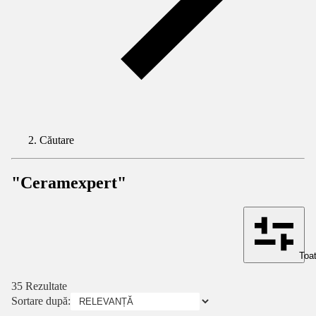
Căutare
"Ceramexpert"
Toat
35 Rezultate
Sortare după: