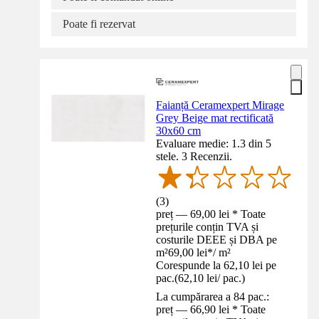
Poate fi rezervat
Faianță Ceramexpert Mirage
Grey Beige mat rectificată
30x60 cm
Evaluare medie: 1.3 din 5
stele. 3 Recenzii.
(
3
)
preț — 69,00 lei * Toate
prețurile conțin TVA și
costurile DEEE și DBA pe
m²
69,00 lei
*
/
m²
Corespunde la 62,10 lei pe
pac.
(
62,10 lei
/
pac.
)
La cumpărarea a 84 pac.:
preț — 66,90 lei * Toate