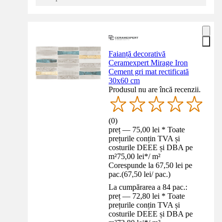
Faianță decorativă
Ceramexpert Mirage Iron
Cement gri mat rectificată
30x60 cm
Produsul nu are încă recenzii.
(
0
)
preț — 75,00 lei * Toate
prețurile conțin TVA și
costurile DEEE și DBA pe
m²
75,00 lei
*
/
m²
Corespunde la 67,50 lei pe
pac.
(
67,50 lei
/
pac.
)
La cumpărarea a 84 pac.:
preț — 72,80 lei * Toate
prețurile conțin TVA și
costurile DEEE și DBA pe