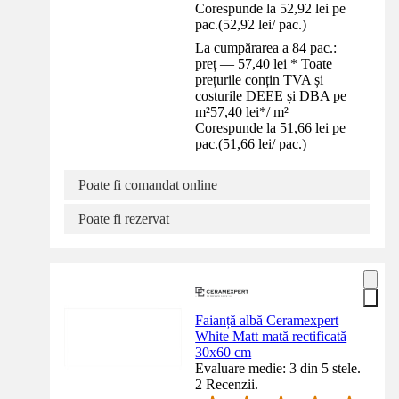
Corespunde la 52,92 lei pe
pac.
(
52,92 lei
/
pac.
)
La cumpărarea a 84 pac.:
preț — 57,40 lei * Toate
prețurile conțin TVA și
costurile DEEE și DBA pe
m²
57,40 lei
*
/
m²
Corespunde la 51,66 lei pe
pac.
(
51,66 lei
/
pac.
)
Poate fi comandat online
Poate fi rezervat
Faianță albă Ceramexpert
White Matt mată rectificată
30x60 cm
Evaluare medie: 3 din 5 stele.
2 Recenzii.