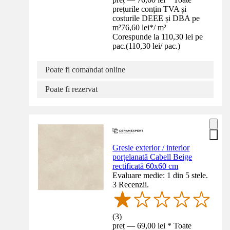
prețurile conțin TVA și
costurile DEEE și DBA pe
m²
76,60 lei
*
/
m²
Corespunde la 110,30 lei pe
pac.
(
110,30 lei
/
pac.
)
Poate fi comandat online
Poate fi rezervat
Gresie exterior / interior
porțelanată Cabell Beige
rectificată 60x60 cm
Evaluare medie: 1 din 5 stele.
3 Recenzii.
(
3
)
preț — 69,00 lei * Toate