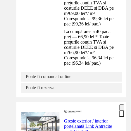
prețurile conțin TVA și
costurile DEEE și DBA pe
m²
69,00 lei
*
/
m²
Corespunde la 99,36 lei pe
pac.
(
99,36 lei
/
pac.
)
La cumpărarea a 40 pac.:
preț — 66,90 lei * Toate
prețurile conțin TVA și
costurile DEEE și DBA pe
m²
66,90 lei
*
/
m²
Corespunde la 96,34 lei pe
pac.
(
96,34 lei
/
pac.
)
Poate fi comandat online
Poate fi rezervat
Gresie exterior / interior
porțelanată Link Antracite