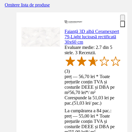
Omitere lista de produse
Faianță 3D albă Ceramexpert
79-Light lucioasă rectificată
30x60 cm
Evaluare medie: 2.7 din 5
stele. 3 Recenzii.
(
3
)
preț — 56,70 lei * Toate
prețurile conțin TVA și
costurile DEEE și DBA pe
m²
56,70 lei
*
/
m²
Corespunde la 51,03 lei pe
pac.
(
51,03 lei
/
pac.
)
La cumpărarea a 84 pac.:
preț — 55,00 lei * Toate
prețurile conțin TVA și
costurile DEEE și DBA pe
m²
55,00 lei
*
/
m²