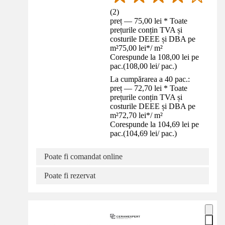
(
2
)
preț — 75,00 lei * Toate
prețurile conțin TVA și
costurile DEEE și DBA pe
m²
75,00 lei
*
/
m²
Corespunde la 108,00 lei pe
pac.
(
108,00 lei
/
pac.
)
La cumpărarea a 40 pac.:
preț — 72,70 lei * Toate
prețurile conțin TVA și
costurile DEEE și DBA pe
m²
72,70 lei
*
/
m²
Corespunde la 104,69 lei pe
pac.
(
104,69 lei
/
pac.
)
Poate fi comandat online
Poate fi rezervat