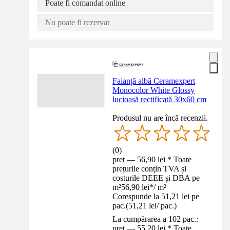
Poate fi comandat online
Nu poate fi rezervat
Faianță albă Ceramexpert
Monocolor White Glossy
lucioasă rectificată 30x60 cm
Produsul nu are încă recenzii.
(
0
)
preț — 56,90 lei * Toate
prețurile conțin TVA și
costurile DEEE și DBA pe
m²
56,90 lei
*
/
m²
Corespunde la 51,21 lei pe
pac.
(
51,21 lei
/
pac.
)
La cumpărarea a 102 pac.:
preț — 55,20 lei * Toate