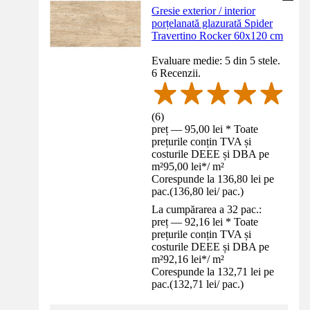
Gresie exterior / interior
porțelanată glazurată Spider
Travertino Rocker 60x120 cm
Evaluare medie: 5 din 5 stele.
6 Recenzii.
(
6
)
preț — 95,00 lei * Toate
prețurile conțin TVA și
costurile DEEE și DBA pe
m²
95,00 lei
*
/
m²
Corespunde la 136,80 lei pe
pac.
(
136,80 lei
/
pac.
)
La cumpărarea a 32 pac.:
preț — 92,16 lei * Toate
prețurile conțin TVA și
costurile DEEE și DBA pe
m²
92,16 lei
*
/
m²
Corespunde la 132,71 lei pe
pac.
(
132,71 lei
/
pac.
)