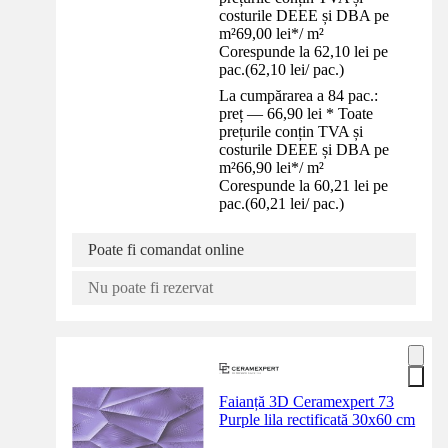
costurile DEEE și DBA pe
m²
69,00 lei
*
/
m²
Corespunde la 62,10 lei pe
pac.
(
62,10 lei
/
pac.
)
La cumpărarea a 84 pac.:
preț — 66,90 lei * Toate
prețurile conțin TVA și
costurile DEEE și DBA pe
m²
66,90 lei
*
/
m²
Corespunde la 60,21 lei pe
pac.
(
60,21 lei
/
pac.
)
Poate fi comandat online
Nu poate fi rezervat
Faianță 3D Ceramexpert 73
Purple lila rectificată 30x60 cm