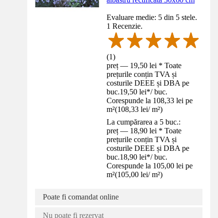
Evaluare medie: 5 din 5 stele.
1 Recenzie.
(
1
)
preț — 19,50 lei * Toate
prețurile conțin TVA și
costurile DEEE și DBA pe
buc.
19,50 lei
*
/
buc.
Corespunde la 108,33 lei pe
m²
(
108,33 lei
/
m²
)
La cumpărarea a 5 buc.:
preț — 18,90 lei * Toate
prețurile conțin TVA și
costurile DEEE și DBA pe
buc.
18,90 lei
*
/
buc.
Corespunde la 105,00 lei pe
m²
(
105,00 lei
/
m²
)
Poate fi comandat online
Nu poate fi rezervat