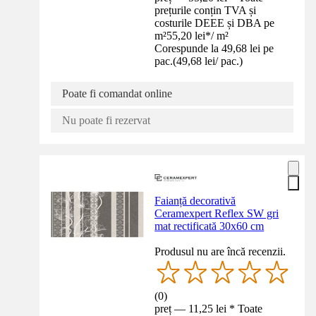
prețurile conțin TVA și
costurile DEEE și DBA pe
m²
55,20 lei
*
/
m²
Corespunde la 49,68 lei pe
pac.
(
49,68 lei
/
pac.
)
Poate fi comandat online
Nu poate fi rezervat
Faianță decorativă
Ceramexpert Reflex SW gri
mat rectificată 30x60 cm
Produsul nu are încă recenzii.
(
0
)
preț — 11,25 lei * Toate