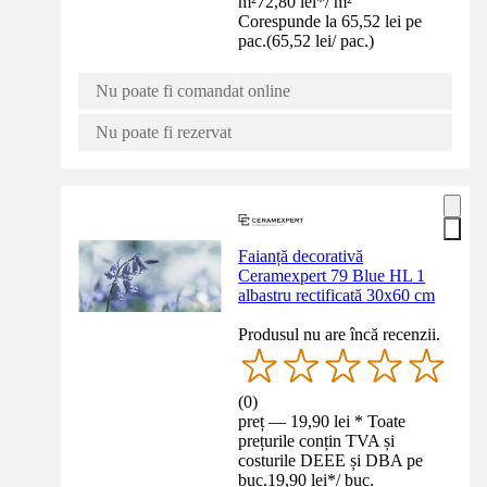
m²
72,80 lei
*
/
m²
Corespunde la 65,52 lei pe
pac.
(
65,52 lei
/
pac.
)
Nu poate fi comandat online
Nu poate fi rezervat
Faianță decorativă
Ceramexpert 79 Blue HL 1
albastru rectificată 30x60 cm
Produsul nu are încă recenzii.
(
0
)
preț — 19,90 lei * Toate
prețurile conțin TVA și
costurile DEEE și DBA pe
buc.
19,90 lei
*
/
buc.