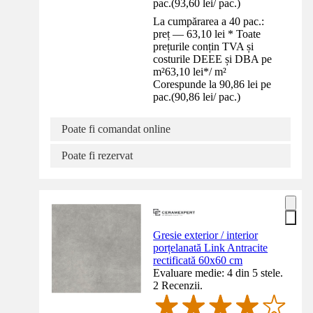
pac.
(
93,60 lei
/
pac.
)
La cumpărarea a 40 pac.:
preț — 63,10 lei * Toate
prețurile conțin TVA și
costurile DEEE și DBA pe
m²
63,10 lei
*
/
m²
Corespunde la 90,86 lei pe
pac.
(
90,86 lei
/
pac.
)
Poate fi comandat online
Poate fi rezervat
Gresie exterior / interior
porțelanată Link Antracite
rectificată 60x60 cm
Evaluare medie: 4 din 5 stele.
2 Recenzii.