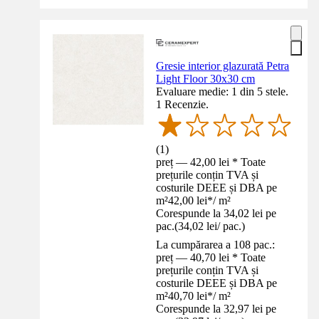
Gresie interior glazurată Petra
Light Floor 30x30 cm
Evaluare medie: 1 din 5 stele.
1 Recenzie.
(
1
)
preț — 42,00 lei * Toate
prețurile conțin TVA și
costurile DEEE și DBA pe
m²
42,00 lei
*
/
m²
Corespunde la 34,02 lei pe
pac.
(
34,02 lei
/
pac.
)
La cumpărarea a 108 pac.:
preț — 40,70 lei * Toate
prețurile conțin TVA și
costurile DEEE și DBA pe
m²
40,70 lei
*
/
m²
Corespunde la 32,97 lei pe