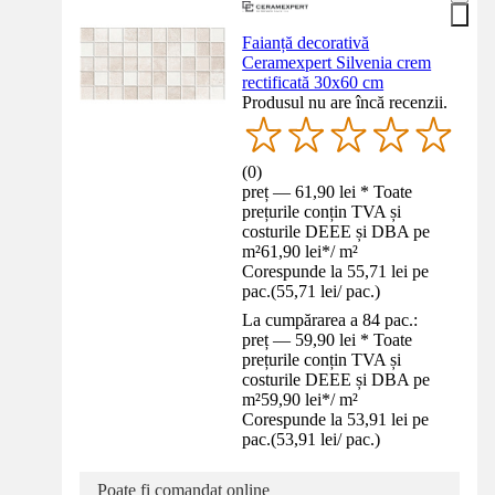
Faianță decorativă
Ceramexpert Silvenia crem
rectificată 30x60 cm
Produsul nu are încă recenzii.
(
0
)
preț — 61,90 lei * Toate
prețurile conțin TVA și
costurile DEEE și DBA pe
m²
61,90 lei
*
/
m²
Corespunde la 55,71 lei pe
pac.
(
55,71 lei
/
pac.
)
La cumpărarea a 84 pac.:
preț — 59,90 lei * Toate
prețurile conțin TVA și
costurile DEEE și DBA pe
m²
59,90 lei
*
/
m²
Corespunde la 53,91 lei pe
pac.
(
53,91 lei
/
pac.
)
Poate fi comandat online