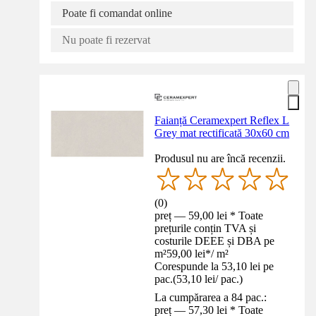
Poate fi comandat online
Nu poate fi rezervat
Faianță Ceramexpert Reflex L
Grey mat rectificată 30x60 cm
Produsul nu are încă recenzii.
(
0
)
preț — 59,00 lei * Toate
prețurile conțin TVA și
costurile DEEE și DBA pe
m²
59,00 lei
*
/
m²
Corespunde la 53,10 lei pe
pac.
(
53,10 lei
/
pac.
)
La cumpărarea a 84 pac.:
preț — 57,30 lei * Toate