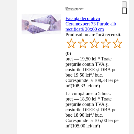
Faianță decorativă
Ceramexpert 73 Purple alb
rectificată 30x60 cm
Produsul nu are încă recenzii.
(
0
)
preț — 19,50 lei * Toate
prețurile conțin TVA și
costurile DEEE și DBA pe
buc.
19,50 lei
*
/
buc.
Corespunde la 108,33 lei pe
m²
(
108,33 lei
/
m²
)
La cumpărarea a 5 buc.:
preț — 18,90 lei * Toate
prețurile conțin TVA și
costurile DEEE și DBA pe
buc.
18,90 lei
*
/
buc.
Corespunde la 105,00 lei pe
m²
(
105,00 lei
/
m²
)