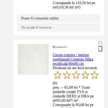
Corespunde la 110,56 lei pe
m²
(
110,56 lei
/
m²
)
Poate fi comandat online
Nu poate fi rezervat
Gresie exterior / interior
porțelanată Cemento Mika
rectificată 60x60 cm
Produsul nu are încă recenzii.
(
0
)
preț — 65,00 lei * Toate
prețurile conțin TVA și
costurile DEEE și DBA pe
m²
65,00 lei
*
/
m²
Corespunde la 93,60 lei pe