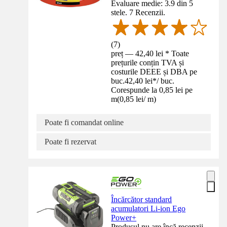
Evaluare medie: 3.9 din 5
stele. 7 Recenzii.
(
7
)
preț — 42,40 lei * Toate
prețurile conțin TVA și
costurile DEEE și DBA pe
buc.
42,40 lei
*
/
buc.
Corespunde la 0,85 lei pe
m
(
0,85 lei
/
m
)
Poate fi comandat online
Poate fi rezervat
Încărcător standard
acumulatori Li-ion Ego
Power+
Produsul nu are încă recenzii.