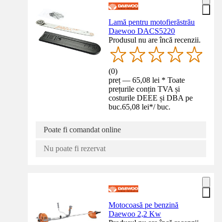
Lamă pentru motofierăstrău
Daewoo DACS5220
Produsul nu are încă recenzii.
(
0
)
preț — 65,08 lei * Toate
prețurile conțin TVA și
costurile DEEE și DBA pe
buc.
65,08 lei
*
/
buc.
Poate fi comandat online
Nu poate fi rezervat
Motocoasă pe benzină
Daewoo 2,2 Kw