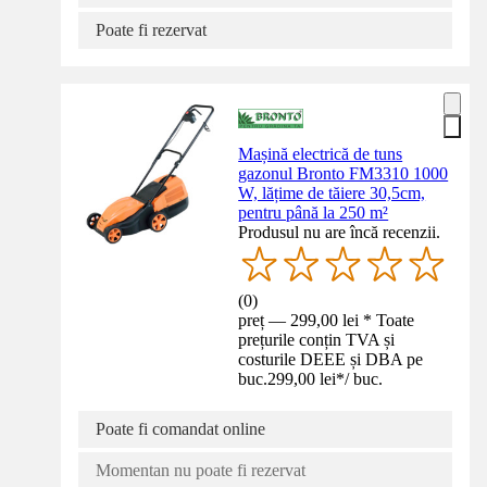
Poate fi rezervat
Mașină electrică de tuns
gazonul Bronto FM3310 1000
W, lățime de tăiere 30,5cm,
pentru până la 250 m²
Produsul nu are încă recenzii.
(
0
)
preț — 299,00 lei * Toate
prețurile conțin TVA și
costurile DEEE și DBA pe
buc.
299,00 lei
*
/
buc.
Poate fi comandat online
Momentan nu poate fi rezervat