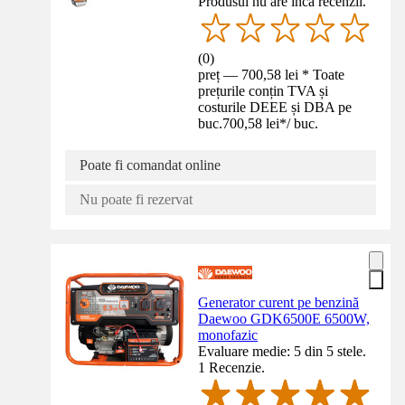
Produsul nu are încă recenzii.
(
0
)
preț — 700,58 lei * Toate
prețurile conțin TVA și
costurile DEEE și DBA pe
buc.
700,58 lei
*
/
buc.
Poate fi comandat online
Nu poate fi rezervat
Generator curent pe benzină
Daewoo GDK6500E 6500W,
monofazic
Evaluare medie: 5 din 5 stele.
1 Recenzie.