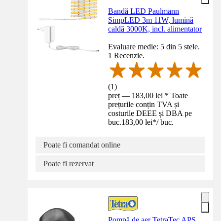
Bandă LED Paulmann
SimpLED 3m 11W, lumină
caldă 3000K, incl. alimentator
Evaluare medie: 5 din 5 stele.
1 Recenzie.
(
1
)
preț — 183,00 lei * Toate
prețurile conțin TVA și
costurile DEEE și DBA pe
buc.
183,00 lei
*
/
buc.
Poate fi comandat online
Poate fi rezervat
Pompă de aer TetraTec APS