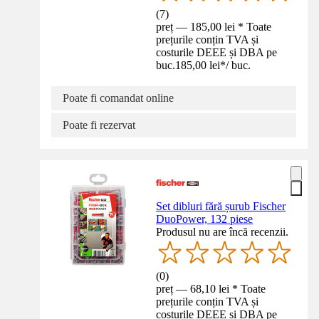
(
7
)
preț — 185,00 lei * Toate
prețurile conțin TVA și
costurile DEEE și DBA pe
buc.
185,00 lei
*
/
buc.
Poate fi comandat online
Poate fi rezervat
Set dibluri fără șurub Fischer
DuoPower, 132 piese
Produsul nu are încă recenzii.
(
0
)
preț — 68,10 lei * Toate
prețurile conțin TVA și
costurile DEEE și DBA pe