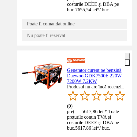
costurile DEEE și DBA pe
buc.
7655,54 lei
*
/
buc.
Poate fi comandat online
Nu poate fi rezervat
Generator curent pe benzină
Daewoo GDK7500E 220W
7200W 7.2KW
Produsul nu are încă recenzii.
(
0
)
preț — 5617,86 lei * Toate
prețurile conțin TVA și
costurile DEEE și DBA pe
buc.
5617,86 lei
*
/
buc.