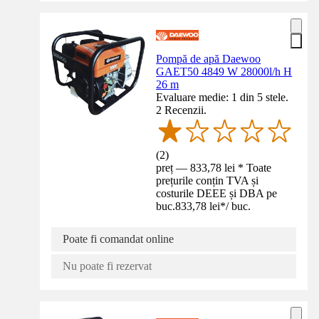
Pompă de apă Daewoo
GAET50 4849 W 28000l/h H
26 m
Evaluare medie: 1 din 5 stele.
2 Recenzii.
(
2
)
preț — 833,78 lei * Toate
prețurile conțin TVA și
costurile DEEE și DBA pe
buc.
833,78 lei
*
/
buc.
Poate fi comandat online
Nu poate fi rezervat