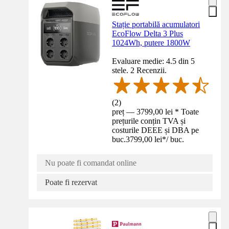
Stație portabilă acumulatori
EcoFlow Delta 3 Plus
1024Wh, putere 1800W
Evaluare medie: 4.5 din 5
stele. 2 Recenzii.
(
2
)
preț — 3799,00 lei * Toate
prețurile conțin TVA și
costurile DEEE și DBA pe
buc.
3799,00 lei
*
/
buc.
Nu poate fi comandat online
Poate fi rezervat