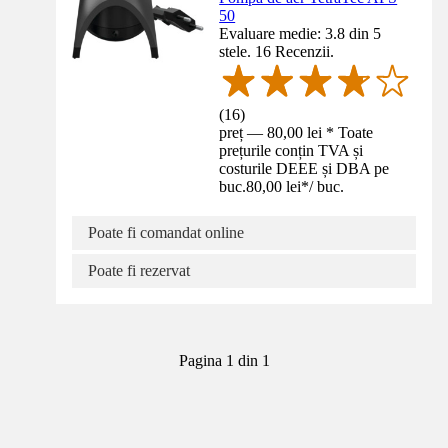
50
Evaluare medie: 3.8 din 5
stele. 16 Recenzii.
(
16
)
preț — 80,00 lei * Toate
prețurile conțin TVA și
costurile DEEE și DBA pe
buc.
80,00 lei
*
/
buc.
Poate fi comandat online
Poate fi rezervat
Pagina 1 din 1