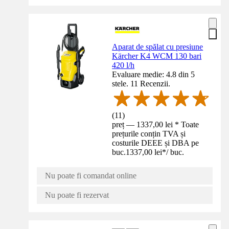
Aparat de spălat cu presiune
Kärcher K4 WCM 130 bari
420 l/h
Evaluare medie: 4.8 din 5
stele. 11 Recenzii.
(
11
)
preț — 1337,00 lei * Toate
prețurile conțin TVA și
costurile DEEE și DBA pe
buc.
1337,00 lei
*
/
buc.
Nu poate fi comandat online
Nu poate fi rezervat