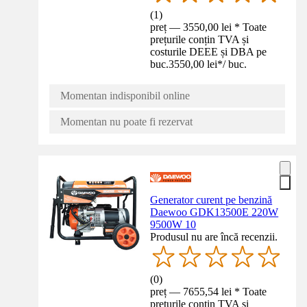
(
1
)
preț — 3550,00 lei * Toate
prețurile conțin TVA și
costurile DEEE și DBA pe
buc.
3550,00 lei
*
/
buc.
Momentan indisponibil online
Momentan nu poate fi rezervat
Generator curent pe benzină
Daewoo GDK13500E 220W
9500W 10
Produsul nu are încă recenzii.
(
0
)
preț — 7655,54 lei * Toate
prețurile conțin TVA și