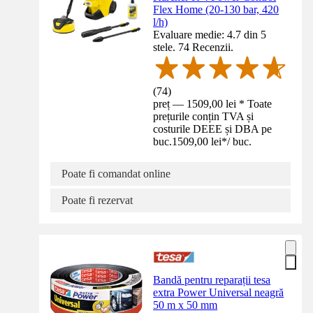
Flex Home (20-130 bar, 420
l/h)
Evaluare medie: 4.7 din 5
stele. 74 Recenzii.
(
74
)
preț — 1509,00 lei * Toate
prețurile conțin TVA și
costurile DEEE și DBA pe
buc.
1509,00 lei
*
/
buc.
Poate fi comandat online
Poate fi rezervat
Bandă pentru reparații tesa
extra Power Universal neagră
50 m x 50 mm