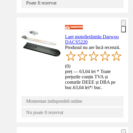
Poate fi rezervat
Lanț motofierăstrău Daewoo
DACS5220
Produsul nu are încă recenzii.
(
0
)
preț — 63,04 lei * Toate
prețurile conțin TVA și
costurile DEEE și DBA pe
buc.
63,04 lei
*
/
buc.
Momentan indisponibil online
Nu poate fi rezervat