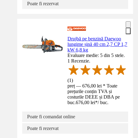
Poate fi rezervat
Drujbă pe benzină Daewoo
lungime șină 40 cm 2,7 CP 1,7
kW 6,8 kg
Evaluare medie: 5 din 5 stele.
1 Recenzie.
(
1
)
preț — 676,00 lei * Toate
prețurile conțin TVA și
costurile DEEE și DBA pe
buc.
676,00 lei
*
/
buc.
Poate fi comandat online
Poate fi rezervat