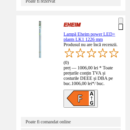
Poate fi rezervat
Lampă Eheim power LED+
plants LK1 1226 mm
Produsul nu are încă recenzii.
(
0
)
preț — 1006,00 lei * Toate
prețurile conțin TVA și
costurile DEEE și DBA pe
buc.
1006,00 lei
*
/
buc.
Poate fi comandat online