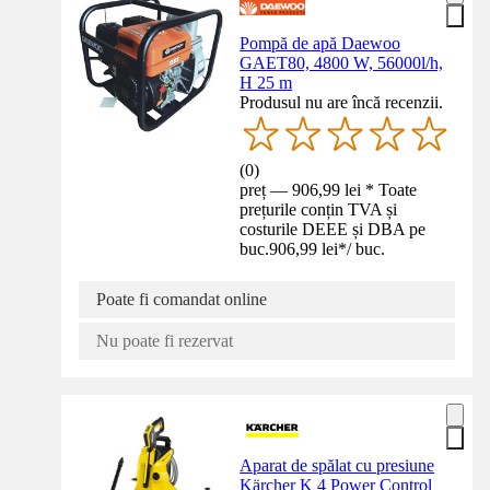
Pompă de apă Daewoo
GAET80, 4800 W, 56000l/h,
H 25 m
Produsul nu are încă recenzii.
(
0
)
preț — 906,99 lei * Toate
prețurile conțin TVA și
costurile DEEE și DBA pe
buc.
906,99 lei
*
/
buc.
Poate fi comandat online
Nu poate fi rezervat
Aparat de spălat cu presiune
Kärcher K 4 Power Control