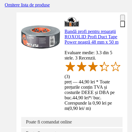
Omitere lista de produse
Bandă profi pentru reparații
ROXOLID Profi Duct Tape
Power neagră 48 mm x 50 m
Evaluare medie: 3.3 din 5
stele. 3 Recenzii.
(
3
)
preț — 44,90 lei * Toate
prețurile conțin TVA și
costurile DEEE și DBA pe
buc.
44,90 lei
*
/
buc.
Corespunde la 0,90 lei pe
m
(
0,90 lei
/
m
)
Poate fi comandat online