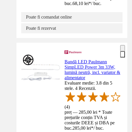
buc.
68,10 lei
*
/
buc.
Poate fi comandat online
Poate fi rezervat
Bandă LED Paulmann
SimpLED Power 3m 33W,
lumină neutră, incl. variator &
alimentator
Evaluare medie: 3.8 din 5
stele. 4 Recenzii.
(
4
)
preț — 285,00 lei * Toate
prețurile conțin TVA și
costurile DEEE și DBA pe
buc.
285,00 lei
*
/
buc.