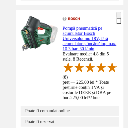
Pompă pneumatică pe
acumulator Bosch
Universalpump 18V, fără
acumulator și încărcător, max.
10,3 bar, 30 l/min
Evaluare medie: 4.8 din 5
stele. 8 Recenzii.
(
8
)
preț — 225,00 lei * Toate
prețurile conțin TVA și
costurile DEEE și DBA pe
buc.
225,00 lei
*
/
buc.
Poate fi comandat online
Poate fi rezervat