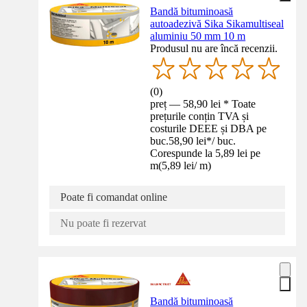
Bandă bituminoasă
autoadezivă Sika Sikamultiseal
aluminiu 50 mm 10 m
Produsul nu are încă recenzii.
(
0
)
preț — 58,90 lei * Toate
prețurile conțin TVA și
costurile DEEE și DBA pe
buc.
58,90 lei
*
/
buc.
Corespunde la 5,89 lei pe
m
(
5,89 lei
/
m
)
Poate fi comandat online
Nu poate fi rezervat
Bandă bituminoasă