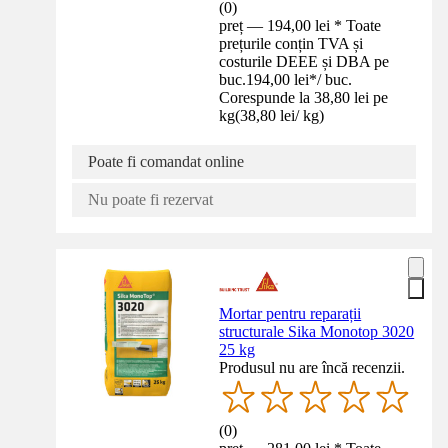
(
0
)
preț — 194,00 lei * Toate
prețurile conțin TVA și
costurile DEEE și DBA pe
buc.
194,00 lei
*
/
buc.
Corespunde la 38,80 lei pe
kg
(
38,80 lei
/
kg
)
Poate fi comandat online
Nu poate fi rezervat
Mortar pentru reparații
structurale Sika Monotop 3020
25 kg
Produsul nu are încă recenzii.
(
0
)