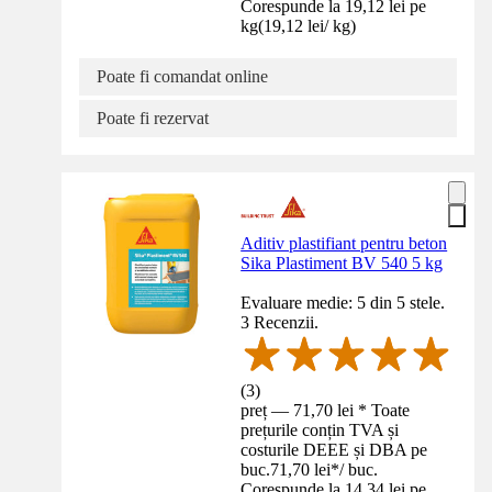
Corespunde la 19,12 lei pe
kg
(
19,12 lei
/
kg
)
Poate fi comandat online
Poate fi rezervat
Aditiv plastifiant pentru beton
Sika Plastiment BV 540 5 kg
Evaluare medie: 5 din 5 stele.
3 Recenzii.
(
3
)
preț — 71,70 lei * Toate
prețurile conțin TVA și
costurile DEEE și DBA pe
buc.
71,70 lei
*
/
buc.
Corespunde la 14,34 lei pe