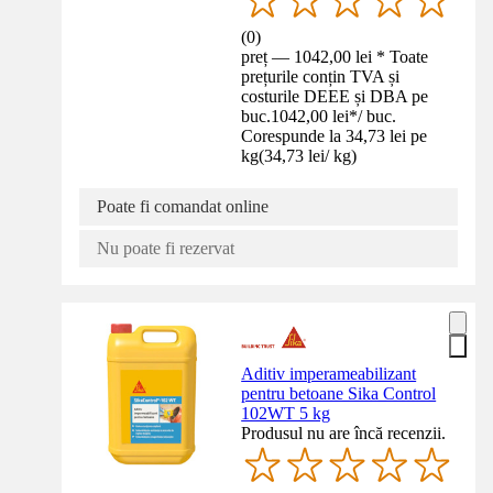
(
0
)
preț — 1042,00 lei * Toate
prețurile conțin TVA și
costurile DEEE și DBA pe
buc.
1042,00 lei
*
/
buc.
Corespunde la 34,73 lei pe
kg
(
34,73 lei
/
kg
)
Poate fi comandat online
Nu poate fi rezervat
Aditiv imperameabilizant
pentru betoane Sika Control
102WT 5 kg
Produsul nu are încă recenzii.