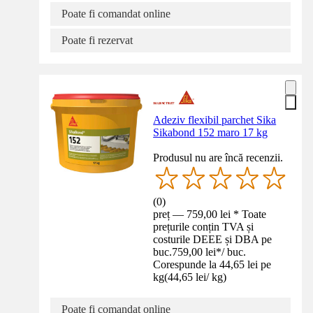
Poate fi comandat online
Poate fi rezervat
Adeziv flexibil parchet Sika
Sikabond 152 maro 17 kg
Produsul nu are încă recenzii.
(
0
)
preț — 759,00 lei * Toate
prețurile conțin TVA și
costurile DEEE și DBA pe
buc.
759,00 lei
*
/
buc.
Corespunde la 44,65 lei pe
kg
(
44,65 lei
/
kg
)
Poate fi comandat online