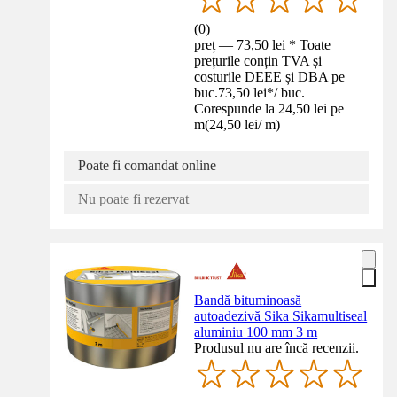
(
0
)
preț — 73,50 lei * Toate
prețurile conțin TVA și
costurile DEEE și DBA pe
buc.
73,50 lei
*
/
buc.
Corespunde la 24,50 lei pe
m
(
24,50 lei
/
m
)
Poate fi comandat online
Nu poate fi rezervat
Bandă bituminoasă
autoadezivă Sika Sikamultiseal
aluminiu 100 mm 3 m
Produsul nu are încă recenzii.