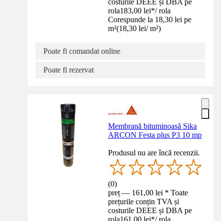
costurile DEEE și DBA pe
rola
183,00 lei
*
/
rola
Corespunde la 18,30 lei pe
m²
(
18,30 lei
/
m²
)
Poate fi comandat online
Poate fi rezervat
Membrană bituminoasă Sika
ARCON Festa plus P3 10 mp
Produsul nu are încă recenzii.
(
0
)
preț — 161,00 lei * Toate
prețurile conțin TVA și
costurile DEEE și DBA pe
rola
161,00 lei
*
/
rola