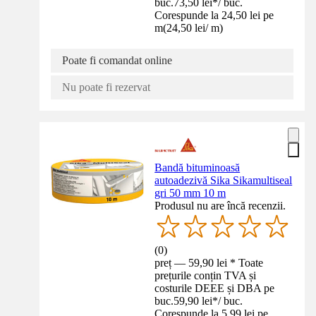
buc.
73,50 lei
*
/
buc.
Corespunde la 24,50 lei pe
m
(
24,50 lei
/
m
)
Poate fi comandat online
Nu poate fi rezervat
Bandă bituminoasă
autoadezivă Sika Sikamultiseal
gri 50 mm 10 m
Produsul nu are încă recenzii.
(
0
)
preț — 59,90 lei * Toate
prețurile conțin TVA și
costurile DEEE și DBA pe
buc.
59,90 lei
*
/
buc.
Corespunde la 5,99 lei pe