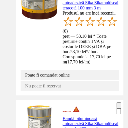
autoadezivă Sika Sikamultiseal
teracotă 100 mm 3 m
Produsul nu are încă recenzii.
(
0
)
preț — 53,10 lei * Toate
prețurile conțin TVA și
costurile DEEE și DBA pe
buc.
53,10 lei
*
/
buc.
Corespunde la 17,70 lei pe
m
(
17,70 lei
/
m
)
Poate fi comandat online
Nu poate fi rezervat
Bandă bituminoasă
autoadezivă Sika Sikamultiseal