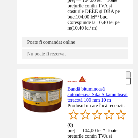
preț — 104,00 lei * Toate
prețurile conțin TVA și
costurile DEEE și DBA pe
buc.
104,00 lei
*
/
buc.
Corespunde la 10,40 lei pe
m
(
10,40 lei
/
m
)
Poate fi comandat online
Nu poate fi rezervat
Bandă bituminoasă
autoadezivă Sika Sikamultiseal
teracotă 100 mm 10 m
Produsul nu are încă recenzii.
(
0
)
preț — 104,00 lei * Toate
prețurile conțin TVA și