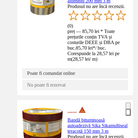
aluminiu 200 mm 3 m
Produsul nu are încă recenzii.
(
0
)
preț — 85,70 lei * Toate
prețurile conțin TVA și
costurile DEEE și DBA pe
buc.
85,70 lei
*
/
buc.
Corespunde la 28,57 lei pe
m
(
28,57 lei
/
m
)
Poate fi comandat online
Nu poate fi rezervat
Bandă bituminoasă
autoadezivă Sika Sikamultiseal
teracotă 150 mm 3 m
Produsul nu are încă recenzii.