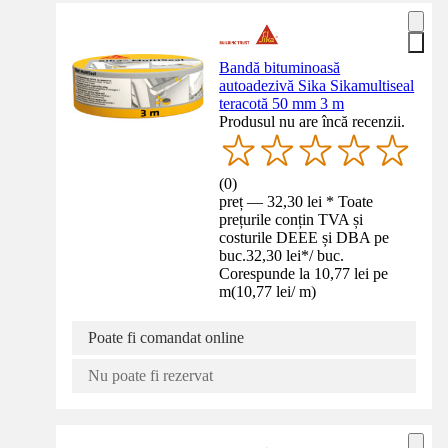
Bandă bituminoasă
autoadezivă Sika Sikamultiseal
teracotă 50 mm 3 m
Produsul nu are încă recenzii.
(
0
)
preț — 32,30 lei * Toate
prețurile conțin TVA și
costurile DEEE și DBA pe
buc.
32,30 lei
*
/
buc.
Corespunde la 10,77 lei pe
m
(
10,77 lei
/
m
)
Poate fi comandat online
Nu poate fi rezervat