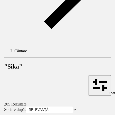
Căutare
"Sika"
Toat
205 Rezultate
Sortare după: