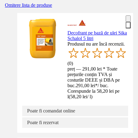
Omitere lista de produse
Decofrant pe bază de ulei Sika
Schalol 5 litri
Produsul nu are încă recenzii.
(
0
)
preț — 291,00 lei * Toate
prețurile conțin TVA și
costurile DEEE și DBA pe
buc.
291,00 lei
*
/
buc.
Corespunde la 58,20 lei pe
l
(
58,20 lei
/
l
)
Poate fi comandat online
Poate fi rezervat