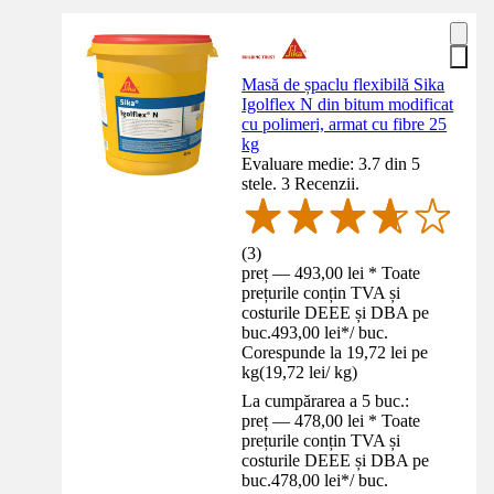
Masă de șpaclu flexibilă Sika
Igolflex N din bitum modificat
cu polimeri, armat cu fibre 25
kg
Evaluare medie: 3.7 din 5
stele. 3 Recenzii.
(
3
)
preț — 493,00 lei * Toate
prețurile conțin TVA și
costurile DEEE și DBA pe
buc.
493,00 lei
*
/
buc.
Corespunde la 19,72 lei pe
kg
(
19,72 lei
/
kg
)
La cumpărarea a 5 buc.:
preț — 478,00 lei * Toate
prețurile conțin TVA și
costurile DEEE și DBA pe
buc.
478,00 lei
*
/
buc.