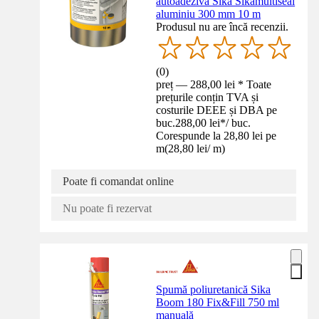
autoadezivă Sika Sikamultiseal
aluminiu 300 mm 10 m
Produsul nu are încă recenzii.
(
0
)
preț — 288,00 lei * Toate
prețurile conțin TVA și
costurile DEEE și DBA pe
buc.
288,00 lei
*
/
buc.
Corespunde la 28,80 lei pe
m
(
28,80 lei
/
m
)
Poate fi comandat online
Nu poate fi rezervat
Spumă poliuretanică Sika
Boom 180 Fix&Fill 750 ml
manuală