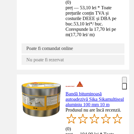
(
0
)
preț — 53,10 lei * Toate
prețurile conțin TVA și
costurile DEEE și DBA pe
buc.
53,10 lei
*
/
buc.
Corespunde la 17,70 lei pe
m
(
17,70 lei
/
m
)
Poate fi comandat online
Nu poate fi rezervat
Bandă bituminoasă
autoadezivă Sika Sikamultiseal
aluminiu 100 mm 10 m
Produsul nu are încă recenzii.
(
0
)