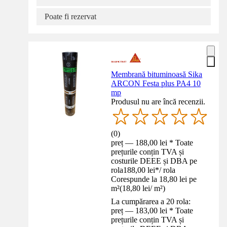
Poate fi rezervat
Membrană bituminoasă Sika
ARCON Festa plus PA4 10
mp
Produsul nu are încă recenzii.
(
0
)
preț — 188,00 lei * Toate
prețurile conțin TVA și
costurile DEEE și DBA pe
rola
188,00 lei
*
/
rola
Corespunde la 18,80 lei pe
m²
(
18,80 lei
/
m²
)
La cumpărarea a 20 rola:
preț — 183,00 lei * Toate
prețurile conțin TVA și