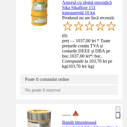
Amorsă cu rășină epoxidică
Sika Sikafloor 151
transparentă 10 kg
Produsul nu are încă recenzii.
(
0
)
preț — 1037,00 lei * Toate
prețurile conțin TVA și
costurile DEEE și DBA pe
buc.
1037,00 lei
*
/
buc.
Corespunde la 103,70 lei pe
kg
(
103,70 lei
/
kg
)
Poate fi comandat online
Nu poate fi rezervat
Bandă bituminoasă