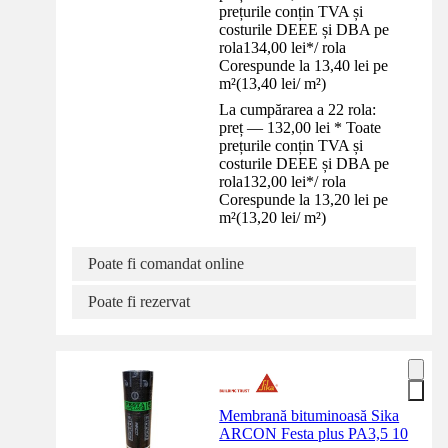
prețurile conțin TVA și
costurile DEEE și DBA pe
rola
134,00 lei
*
/
rola
Corespunde la 13,40 lei pe
m²
(
13,40 lei
/
m²
)
La cumpărarea a 22 rola:
preț — 132,00 lei * Toate
prețurile conțin TVA și
costurile DEEE și DBA pe
rola
132,00 lei
*
/
rola
Corespunde la 13,20 lei pe
m²
(
13,20 lei
/
m²
)
Poate fi comandat online
Poate fi rezervat
Membrană bituminoasă Sika
ARCON Festa plus PA3,5 10