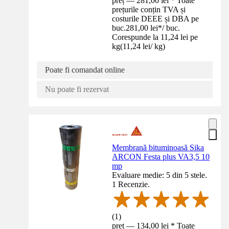
preț — 281,00 lei * Toate
prețurile conțin TVA și
costurile DEEE și DBA pe
buc.
281,00 lei
*
/
buc.
Corespunde la 11,24 lei pe
kg
(
11,24 lei
/
kg
)
Poate fi comandat online
Nu poate fi rezervat
Membrană bituminoasă Sika
ARCON Festa plus VA3,5 10
mp
Evaluare medie: 5 din 5 stele.
1 Recenzie.
(
1
)
preț — 134,00 lei * Toate