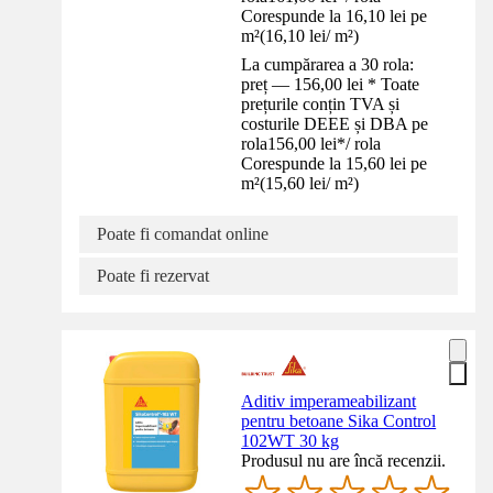
Corespunde la 16,10 lei pe
m²
(
16,10 lei
/
m²
)
La cumpărarea a 30 rola:
preț — 156,00 lei * Toate
prețurile conțin TVA și
costurile DEEE și DBA pe
rola
156,00 lei
*
/
rola
Corespunde la 15,60 lei pe
m²
(
15,60 lei
/
m²
)
Poate fi comandat online
Poate fi rezervat
Aditiv imperameabilizant
pentru betoane Sika Control
102WT 30 kg
Produsul nu are încă recenzii.