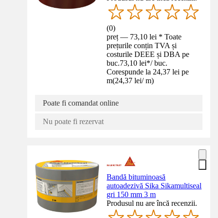
(
0
)
preț — 73,10 lei * Toate
prețurile conțin TVA și
costurile DEEE și DBA pe
buc.
73,10 lei
*
/
buc.
Corespunde la 24,37 lei pe
m
(
24,37 lei
/
m
)
Poate fi comandat online
Nu poate fi rezervat
Bandă bituminoasă
autoadezivă Sika Sikamultiseal
gri 150 mm 3 m
Produsul nu are încă recenzii.