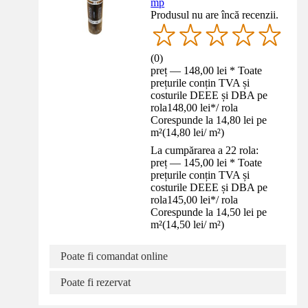
mp
Produsul nu are încă recenzii.
(
0
)
preț — 148,00 lei * Toate
prețurile conțin TVA și
costurile DEEE și DBA pe
rola
148,00 lei
*
/
rola
Corespunde la 14,80 lei pe
m²
(
14,80 lei
/
m²
)
La cumpărarea a 22 rola:
preț — 145,00 lei * Toate
prețurile conțin TVA și
costurile DEEE și DBA pe
rola
145,00 lei
*
/
rola
Corespunde la 14,50 lei pe
m²
(
14,50 lei
/
m²
)
Poate fi comandat online
Poate fi rezervat