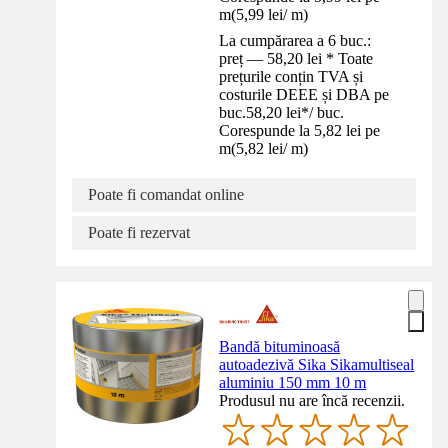
m
(
5,99 lei
/
m
)
La cumpărarea a 6 buc.:
preț — 58,20 lei * Toate
prețurile conțin TVA și
costurile DEEE și DBA pe
buc.
58,20 lei
*
/
buc.
Corespunde la 5,82 lei pe
m
(
5,82 lei
/
m
)
Poate fi comandat online
Poate fi rezervat
Bandă bituminoasă
autoadezivă Sika Sikamultiseal
aluminiu 150 mm 10 m
Produsul nu are încă recenzii.