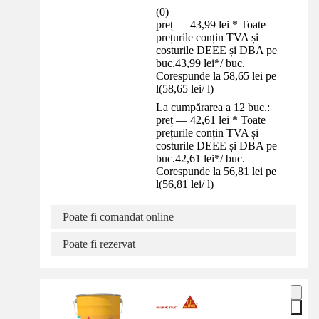
(
0
)
preț — 43,99 lei * Toate
prețurile conțin TVA și
costurile DEEE și DBA pe
buc.
43,99 lei
*
/
buc.
Corespunde la 58,65 lei pe
l
(
58,65 lei
/
l
)
La cumpărarea a 12 buc.:
preț — 42,61 lei * Toate
prețurile conțin TVA și
costurile DEEE și DBA pe
buc.
42,61 lei
*
/
buc.
Corespunde la 56,81 lei pe
l
(
56,81 lei
/
l
)
Poate fi comandat online
Poate fi rezervat