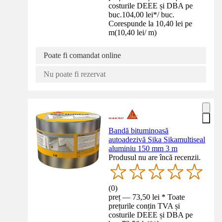
costurile DEEE și DBA pe
buc.
104,00 lei
*
/
buc.
Corespunde la 10,40 lei pe
m
(
10,40 lei
/
m
)
Poate fi comandat online
Nu poate fi rezervat
Bandă bituminoasă
autoadezivă Sika Sikamultiseal
aluminiu 150 mm 3 m
Produsul nu are încă recenzii.
(
0
)
preț — 73,50 lei * Toate
prețurile conțin TVA și
costurile DEEE și DBA pe