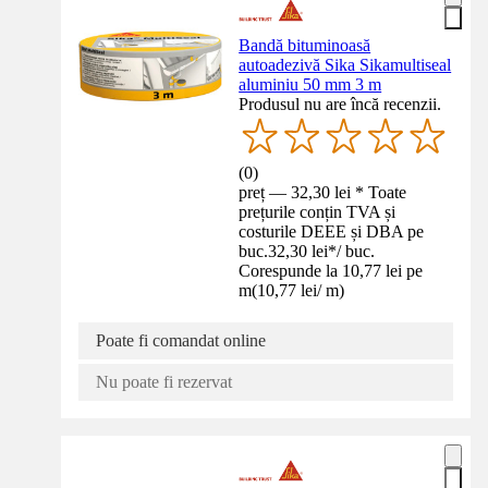
Bandă bituminoasă
autoadezivă Sika Sikamultiseal
aluminiu 50 mm 3 m
Produsul nu are încă recenzii.
(
0
)
preț — 32,30 lei * Toate
prețurile conțin TVA și
costurile DEEE și DBA pe
buc.
32,30 lei
*
/
buc.
Corespunde la 10,77 lei pe
m
(
10,77 lei
/
m
)
Poate fi comandat online
Nu poate fi rezervat