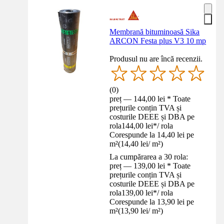
Membrană bituminoasă Sika
ARCON Festa plus V3 10 mp
Produsul nu are încă recenzii.
(
0
)
preț — 144,00 lei * Toate
prețurile conțin TVA și
costurile DEEE și DBA pe
rola
144,00 lei
*
/
rola
Corespunde la 14,40 lei pe
m²
(
14,40 lei
/
m²
)
La cumpărarea a 30 rola:
preț — 139,00 lei * Toate
prețurile conțin TVA și
costurile DEEE și DBA pe
rola
139,00 lei
*
/
rola
Corespunde la 13,90 lei pe
m²
(
13,90 lei
/
m²
)