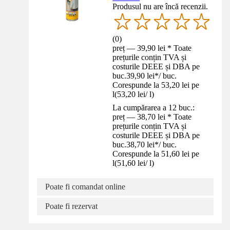
Produsul nu are încă recenzii.
(
0
)
preț — 39,90 lei * Toate
prețurile conțin TVA și
costurile DEEE și DBA pe
buc.
39,90 lei
*
/
buc.
Corespunde la 53,20 lei pe
l
(
53,20 lei
/
l
)
La cumpărarea a 12 buc.:
preț — 38,70 lei * Toate
prețurile conțin TVA și
costurile DEEE și DBA pe
buc.
38,70 lei
*
/
buc.
Corespunde la 51,60 lei pe
l
(
51,60 lei
/
l
)
Poate fi comandat online
Poate fi rezervat