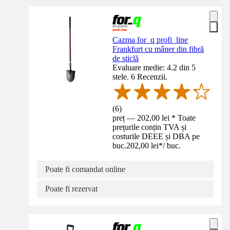
Cazma for_q profi_line
Frankfurt cu mâner din fibră
de sticlă
Evaluare medie: 4.2 din 5
stele. 6 Recenzii.
(
6
)
preț — 202,00 lei * Toate
prețurile conțin TVA și
costurile DEEE și DBA pe
buc.
202,00 lei
*
/
buc.
Poate fi comandat online
Poate fi rezervat