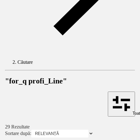
Căutare
"for_q profi_Line"
Toat
29 Rezultate
Sortare după: