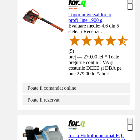
Topor universal for_q
profi_line 1900 g
Evaluare medie: 4.6 din 5
stele. 5 Recenzii.
(
5
)
preț — 279,00 lei * Toate
prețurile conțin TVA și
costurile DEEE și DBA pe
buc.
279,00 lei
*
/
buc.
Poate fi comandat online
Poate fi rezervat
for_q Hidrofor automat FQ-