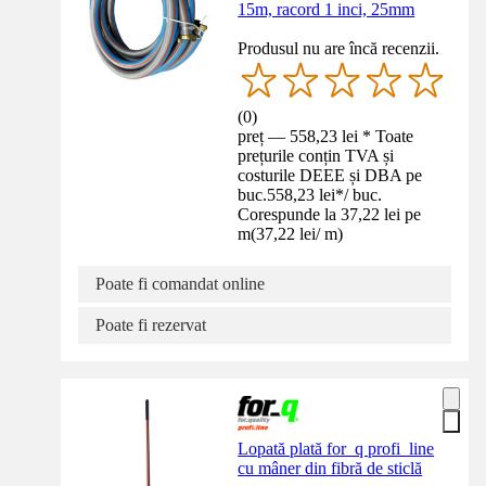
15m, racord 1 inci, 25mm
Produsul nu are încă recenzii.
(
0
)
preț — 558,23 lei * Toate
prețurile conțin TVA și
costurile DEEE și DBA pe
buc.
558,23 lei
*
/
buc.
Corespunde la 37,22 lei pe
m
(
37,22 lei
/
m
)
Poate fi comandat online
Poate fi rezervat
Lopată plată for_q profi_line
cu mâner din fibră de sticlă