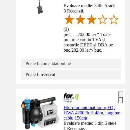
Evaluare medie: 3 din 5 stele.
3 Recenzii.
(
3
)
preț — 202,00 lei * Toate
prețurile conțin TVA și
costurile DEEE și DBA pe
buc.
202,00 lei
*
/
buc.
Poate fi comandat online
Poate fi rezervat
Hidrofor automat for_q FQ-
HWA 4200l/h H 48m, lungime
cablu 150cm
Evaluare medie: 5 din 5 stele.
1 Recenzie.