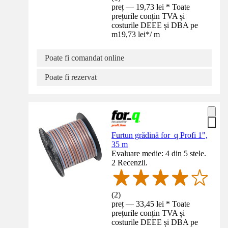
preț — 19,73 lei * Toate
prețurile conțin TVA și
costurile DEEE și DBA pe
m
19,73 lei
*
/
m
Poate fi comandat online
Poate fi rezervat
Furtun grădină for_q Profi 1",
35 m
Evaluare medie: 4 din 5 stele.
2 Recenzii.
(
2
)
preț — 33,45 lei * Toate
prețurile conțin TVA și
costurile DEEE și DBA pe