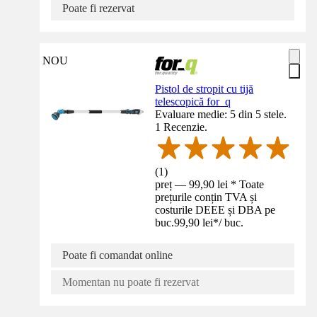
Poate fi rezervat
NOU
Pistol de stropit cu tijă
telescopică for_q
Evaluare medie: 5 din 5 stele.
1 Recenzie.
(
1
)
preț — 99,90 lei * Toate
prețurile conțin TVA și
costurile DEEE și DBA pe
buc.
99,90 lei
*
/
buc.
Poate fi comandat online
Momentan nu poate fi rezervat