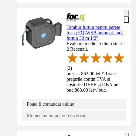
Tambur furtun pentru perete
for_q FQ-WSB automat, incl.
furtun 30 m 1/2"
Evaluare medie: 5 din 5 stele.
2 Recenzii.
(
2
)
preț — 863,00 lei * Toate
prețurile conțin TVA și
costurile DEEE și DBA pe
buc.
863,00 lei
*
/
buc.
Poate fi comandat online
Momentan nu poate fi rezervat