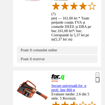
(
7
)
preț — 161,00 lei * Toate
prețurile conțin TVA și
costurile DEEE și DBA pe
buc.
161,00 lei
*
/
buc.
Corespunde la 5,37 lei pe
m
(
5,37 lei
/
m
)
Poate fi comandat online
Poate fi rezervat
Secure universală for_q
profi_line 800 g
Evaluare medie: 2.6 din 5
stele. 5 Recenzii.