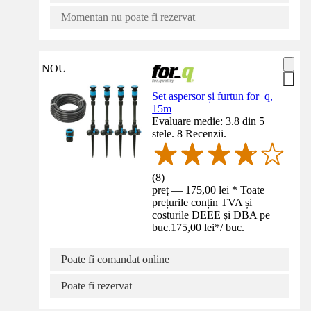
Momentan nu poate fi rezervat
NOU
Set aspersor și furtun for_q,
15m
Evaluare medie: 3.8 din 5
stele. 8 Recenzii.
(
8
)
preț — 175,00 lei * Toate
prețurile conțin TVA și
costurile DEEE și DBA pe
buc.
175,00 lei
*
/
buc.
Poate fi comandat online
Poate fi rezervat