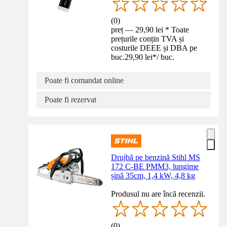
(
0
)
preț — 29,90 lei * Toate
prețurile conțin TVA și
costurile DEEE și DBA pe
buc.
29,90 lei
*
/
buc.
Poate fi comandat online
Poate fi rezervat
Drujbă pe benzină Stihl MS
172 C-BE PMM3, lungime
șină 35cm, 1,4 kW, 4,8 kg
Produsul nu are încă recenzii.
(
0
)