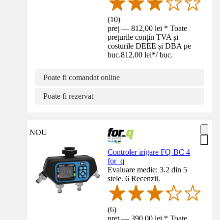
(
10
)
preț — 812,00 lei * Toate
prețurile conțin TVA și
costurile DEEE și DBA pe
buc.
812,00 lei
*
/
buc.
Poate fi comandat online
Poate fi rezervat
NOU
Controler irigare FQ-BC 4
for_q
Evaluare medie: 3.2 din 5
stele. 6 Recenzii.
(
6
)
preț — 390,00 lei * Toate