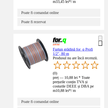
m
33,45 lei
*
/
m
Poate fi comandat online
Poate fi rezervat
Furtun grădină for_q Profi
1/2", 80 m
Produsul nu are încă recenzii.
(
0
)
preț — 10,88 lei * Toate
prețurile conțin TVA și
costurile DEEE și DBA pe
m
10,88 lei
*
/
m
Poate fi comandat online