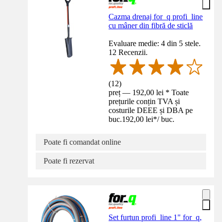
Cazma drenaj for_q profi_line
cu mâner din fibră de sticlă
Evaluare medie: 4 din 5 stele.
12 Recenzii.
(
12
)
preț — 192,00 lei * Toate
prețurile conțin TVA și
costurile DEEE și DBA pe
buc.
192,00 lei
*
/
buc.
Poate fi comandat online
Poate fi rezervat
Set furtun profi_line 1" for_q,