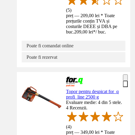
(
5
)
preț — 209,00 lei * Toate
prețurile conțin TVA și
costurile DEEE și DBA pe
buc.
209,00 lei
*
/
buc.
Poate fi comandat online
Poate fi rezervat
Topor pentru despicat for_q
profi_line 2500 g
Evaluare medie: 4 din 5 stele.
4 Recenzii.
(
4
)
preț — 349,00 lei * Toate