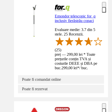
Emondor telescopic for_q
inclusiv fierăstrău copaci
Evaluare medie: 3.7 din 5
stele. 25 Recenzii.
(
25
)
preț — 299,00 lei * Toate
prețurile conțin TVA și
costurile DEEE și DBA pe
buc.
299,00 lei
*
/
buc.
Poate fi comandat online
Poate fi rezervat