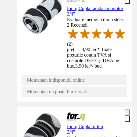
for_q Cuplă rapidă cu opritor
3/4"
Evaluare medie: 5 din 5 stele.
2 Recenzii.
(
2
)
preț — 3,90 lei * Toate
prețurile conțin TVA și
costurile DEEE și DBA pe
buc.
3,90 lei
*
/
buc.
Momentan indisponibil online
Momentan nu poate fi rezervat
for_q Cuplă furtun
3/4"