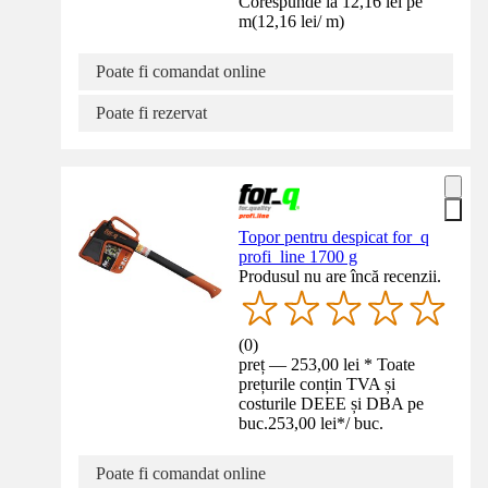
Corespunde la 12,16 lei pe
m
(
12,16 lei
/
m
)
Poate fi comandat online
Poate fi rezervat
Topor pentru despicat for_q
profi_line 1700 g
Produsul nu are încă recenzii.
(
0
)
preț — 253,00 lei * Toate
prețurile conțin TVA și
costurile DEEE și DBA pe
buc.
253,00 lei
*
/
buc.
Poate fi comandat online