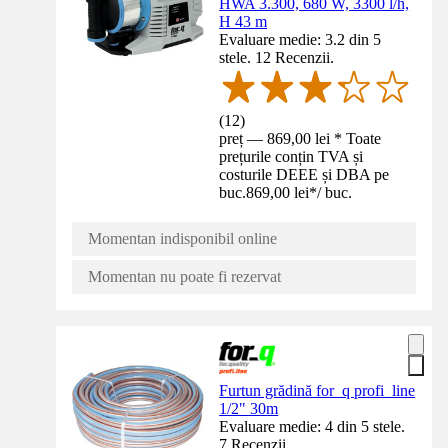
HWA 3.300, 680 W, 3300 l/h,
H 43 m
Evaluare medie: 3.2 din 5
stele. 12 Recenzii.
(
12
)
preț — 869,00 lei * Toate
prețurile conțin TVA și
costurile DEEE și DBA pe
buc.
869,00 lei
*
/
buc.
Momentan indisponibil online
Momentan nu poate fi rezervat
Furtun grădină for_q profi_line
1/2" 30m
Evaluare medie: 4 din 5 stele.
7 Recenzii.