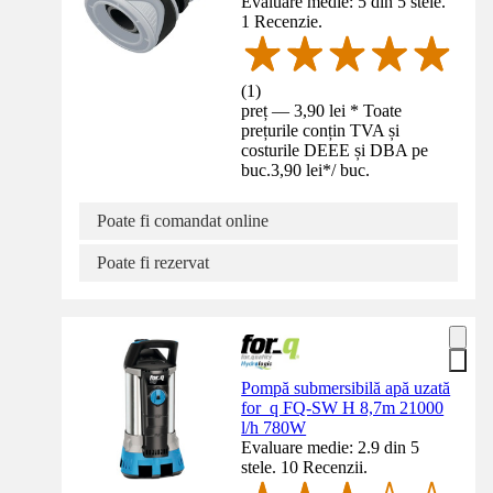
Evaluare medie: 5 din 5 stele.
1 Recenzie.
(
1
)
preț — 3,90 lei * Toate
prețurile conțin TVA și
costurile DEEE și DBA pe
buc.
3,90 lei
*
/
buc.
Poate fi comandat online
Poate fi rezervat
Pompă submersibilă apă uzată
for_q FQ-SW H 8,7m 21000
l/h 780W
Evaluare medie: 2.9 din 5
stele. 10 Recenzii.