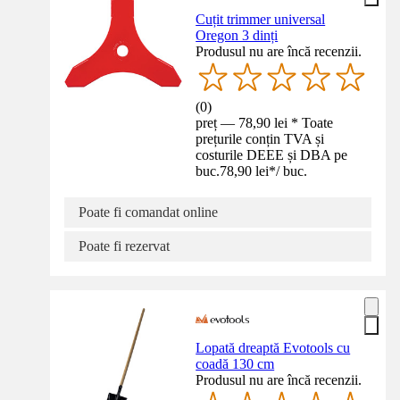
Cuțit trimmer universal
Oregon 3 dinți
Produsul nu are încă recenzii.
(
0
)
preț — 78,90 lei * Toate
prețurile conțin TVA și
costurile DEEE și DBA pe
buc.
78,90 lei
*
/
buc.
Poate fi comandat online
Poate fi rezervat
Lopată dreaptă Evotools cu
coadă 130 cm
Produsul nu are încă recenzii.