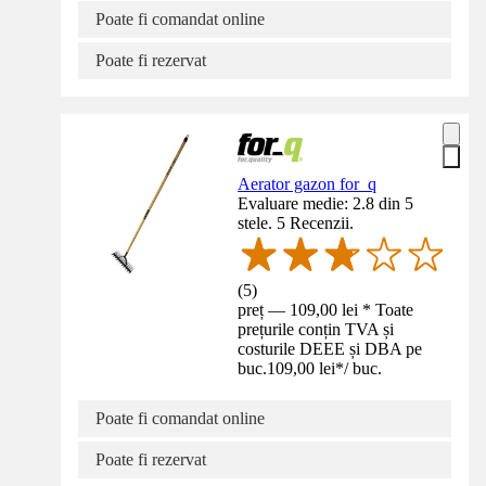
Poate fi comandat online
Poate fi rezervat
Aerator gazon for_q
Evaluare medie: 2.8 din 5
stele. 5 Recenzii.
(
5
)
preț — 109,00 lei * Toate
prețurile conțin TVA și
costurile DEEE și DBA pe
buc.
109,00 lei
*
/
buc.
Poate fi comandat online
Poate fi rezervat