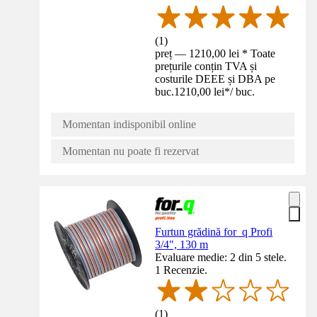
(
1
)
preț — 1210,00 lei * Toate
prețurile conțin TVA și
costurile DEEE și DBA pe
buc.
1210,00 lei
*
/
buc.
Momentan indisponibil online
Momentan nu poate fi rezervat
Furtun grădină for_q Profi
3/4", 130 m
Evaluare medie: 2 din 5 stele.
1 Recenzie.
(
1
)