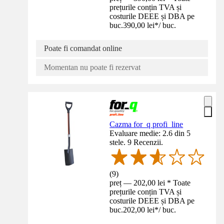
prețurile conțin TVA și
costurile DEEE și DBA pe
buc.
390,00 lei
*
/
buc.
Poate fi comandat online
Momentan nu poate fi rezervat
Cazma for_q profi_line
Evaluare medie: 2.6 din 5
stele. 9 Recenzii.
(
9
)
preț — 202,00 lei * Toate
prețurile conțin TVA și
costurile DEEE și DBA pe
buc.
202,00 lei
*
/
buc.