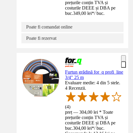
prețurile conțin TVA și
costurile DEEE și DBA pe
buc.
349,00 lei
*
/
buc.
Poate fi comandat online
Poate fi rezervat
Furtun grădină for_q profi_line
3/4" 25 m
Evaluare medie: 4 din 5 stele.
4 Recenzii.
(
4
)
preț — 304,00 lei * Toate
prețurile conțin TVA și
costurile DEEE și DBA pe
buc.
304,00 lei
*
/
buc.