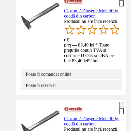
Ciocan lăcătușerie Mob 500g,
coadă din carbon
Produsul nu are încă recenzii.
(
0
)
preț — 83,40 lei * Toate
prețurile conțin TVA și
costurile DEEE și DBA pe
buc.
83,40 lei
*
/
buc.
Poate fi comandat online
Poate fi rezervat
Ciocan lăcătușerie Mob 300g,
coadă din carbon
Produsul nu are încă recenzii.