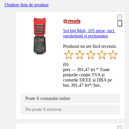
Omitere lista de produse
Set biți Mob, 105 piese, incl.
șurubelniță și prelungitor
Produsul nu are încă recenzii.
(
0
)
preț — 391,47 lei * Toate
prețurile conțin TVA și
costurile DEEE și DBA pe
buc.
391,47 lei
*
/
buc.
Poate fi comandat online
Nu poate fi rezervat