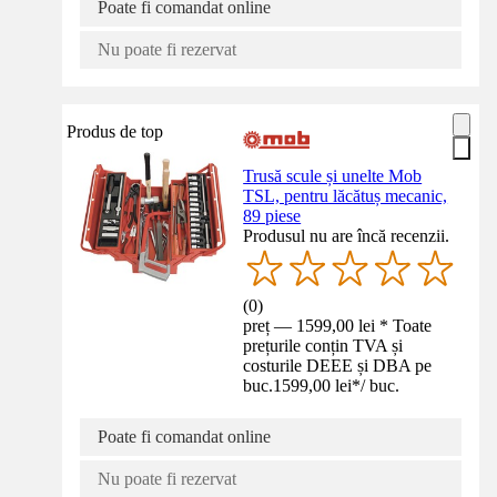
Poate fi comandat online
Nu poate fi rezervat
Produs de top
Trusă scule și unelte Mob
TSL, pentru lăcătuș mecanic,
89 piese
Produsul nu are încă recenzii.
(
0
)
preț — 1599,00 lei * Toate
prețurile conțin TVA și
costurile DEEE și DBA pe
buc.
1599,00 lei
*
/
buc.
Poate fi comandat online
Nu poate fi rezervat