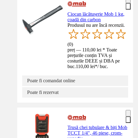
Ciocan lăcătușerie Mob 1 kg,
coadă din carbon
Produsul nu are încă recenzii.
(
0
)
preț — 110,00 lei * Toate
prețurile conțin TVA și
costurile DEEE și DBA pe
buc.
110,00 lei
*
/
buc.
Poate fi comandat online
Poate fi rezervat
Trusă chei tubulare & biți Mob
TCCT 1/4", 46 piese, crom-