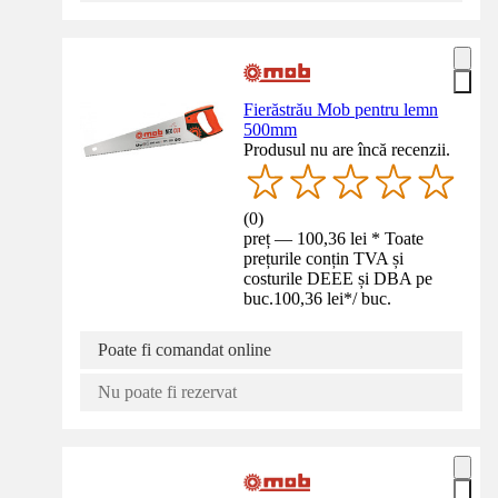
Fierăstrău Mob pentru lemn
500mm
Produsul nu are încă recenzii.
(
0
)
preț — 100,36 lei * Toate
prețurile conțin TVA și
costurile DEEE și DBA pe
buc.
100,36 lei
*
/
buc.
Poate fi comandat online
Nu poate fi rezervat