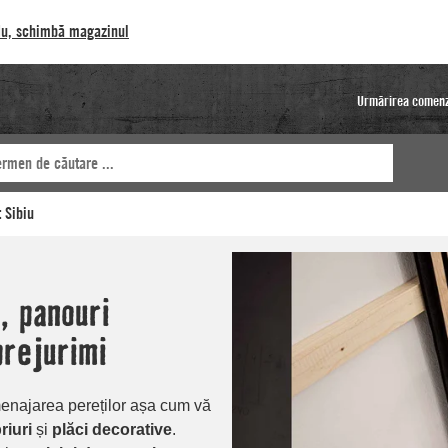
u, schimbă magazinul
Urmărirea comenz