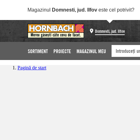
Magazinul
Domnesti, jud. Ilfov
este cel potrivit?
Domnesti, jud. Ilfov
SORTIMENT
PROIECTE
MAGAZINUL MEU
Pagină de start