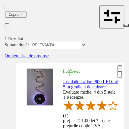
Cupru
Toat
1 Rezultat
Sortare după:
Omitere lista de produse
Instalație Lafiora 800 LED-uri
5 m gradient de culoare
Evaluare medie: 4 din 5 stele.
1 Recenzie.
(
1
)
preț — 151,00 lei * Toate
prețurile conțin TVA și