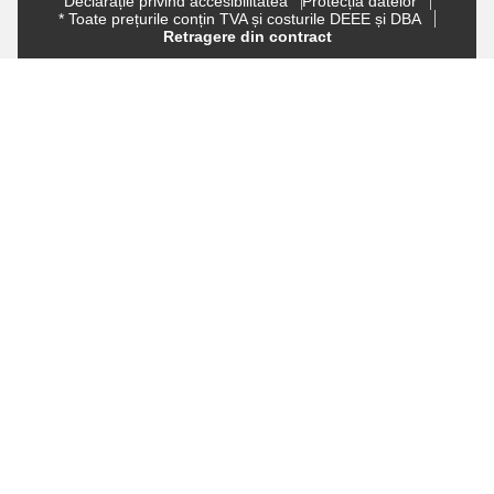
Declarație privind accesibilitatea
Protecția datelor
* Toate prețurile conțin TVA și costurile DEEE și DBA
Retragere din contract