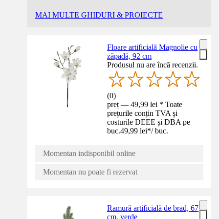
MAI MULTE GHIDURI & PROIECTE
Floare artificială Magnolie cu
zăpadă, 92 cm
Produsul nu are încă recenzii.
(
0
)
preț — 49,99 lei * Toate
prețurile conțin TVA și
costurile DEEE și DBA pe
buc.
49,99 lei
*
/
buc.
Momentan indisponibil online
Momentan nu poate fi rezervat
Ramură artificială de brad, 67
cm, verde