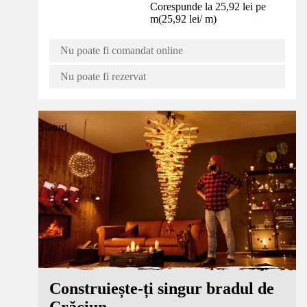
Corespunde la 25,92 lei pe
m
(
25,92 lei
/
m
)
Nu poate fi comandat online
Nu poate fi rezervat
Sfaturi
Construiește-ți singur bradul de