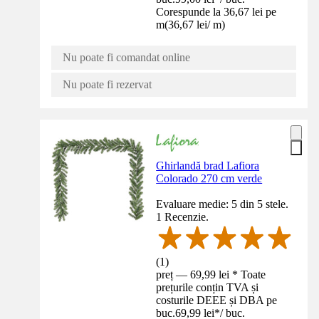
Corespunde la 36,67 lei pe
m
(
36,67 lei
/
m
)
Nu poate fi comandat online
Nu poate fi rezervat
Ghirlandă brad Lafiora
Colorado 270 cm verde
Evaluare medie: 5 din 5 stele.
1 Recenzie.
(
1
)
preț — 69,99 lei * Toate
prețurile conțin TVA și
costurile DEEE și DBA pe
buc.
69,99 lei
*
/
buc.