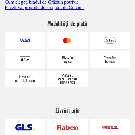
Cum alegeți bradul de Crăciun potrivit
Faceți-vă propriile decorațiuni de Crăciun
Modalități de plată
Livrăm prin