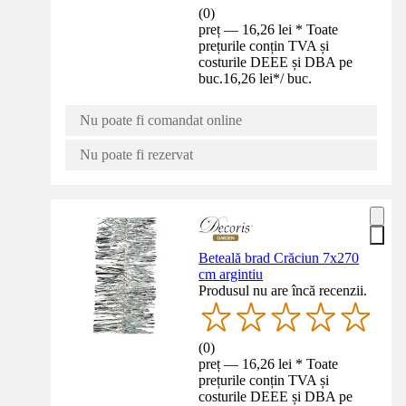
(
0
)
preț — 16,26 lei * Toate
prețurile conțin TVA și
costurile DEEE și DBA pe
buc.
16,26 lei
*
/
buc.
Nu poate fi comandat online
Nu poate fi rezervat
Beteală brad Crăciun 7x270
cm argintiu
Produsul nu are încă recenzii.
(
0
)
preț — 16,26 lei * Toate
prețurile conțin TVA și
costurile DEEE și DBA pe