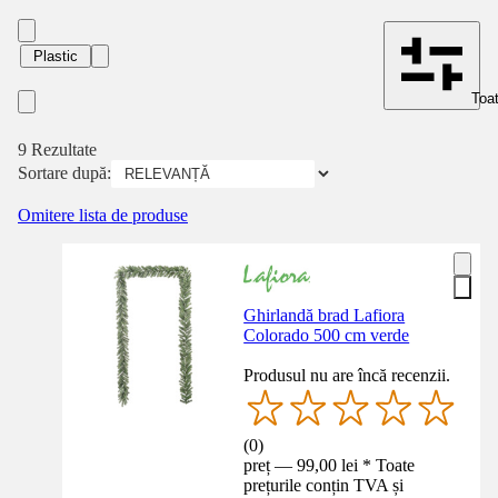
Plastic
Toat
9 Rezultate
Sortare după:
Omitere lista de produse
Ghirlandă brad Lafiora
Colorado 500 cm verde
Produsul nu are încă recenzii.
(
0
)
preț — 99,00 lei * Toate
prețurile conțin TVA și