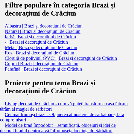
Filtre populare în categoria Brazi și
decorațiuni de Crăciun
Albastru | Brazi și decorațiuni de Crăciun
Natural | Brazi și decorațiuni de Crăciun
Iarbă | Brazi și decorațiuni de Crăciun
- | Brazi și decorațiuni de Crăciun
Metal | Brazi și decorațiuni de Crăciun
Roz | Brazi și decorațiuni de Crăciun
Clorură de polivinil (PVC) | Brazi și decorațiuni de Crăciun
Cupru | Brazi și decorațiuni de Crăciun
Parafină | Brazi și decorațiuni de Crăciun
Proiecte pentru tema Brazi și
decorațiuni de Crăciun
Living decorat de Crăciun - cum vă puteți transforma casa într-un
tărâm al magiei de sărbători
Cei mai frumoși brazi - Obținerea atmosferei de sărbătoare, fără
compromisuri
Model de brad împodobit – semnificații, obiceiuri și idei de
decorat bradul pentru a vă înfrumuseța locuința de Sărbători