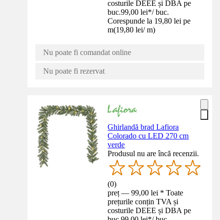
costurile DEEE și DBA pe
buc.
99,00 lei
*
/
buc.
Corespunde la 19,80 lei pe
m
(
19,80 lei
/
m
)
Nu poate fi comandat online
Nu poate fi rezervat
Ghirlandă brad Lafiora
Colorado cu LED 270 cm
verde
Produsul nu are încă recenzii.
(
0
)
preț — 99,00 lei * Toate
prețurile conțin TVA și
costurile DEEE și DBA pe
buc.
99,00 lei
*
/
buc.