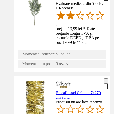
Evaluare medie: 2 din 5 stele.
1 Recenzie.
(
1
)
preț — 19,99 lei * Toate
prețurile conțin TVA și
costurile DEEE și DBA pe
buc.
19,99 lei
*
/
buc.
Momentan indisponibil online
Momentan nu poate fi rezervat
Beteală brad Crăciun 7x270
cm auriu
Produsul nu are încă recenzii.