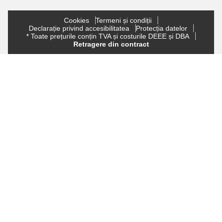
Cookies
Termeni și condiții
Declarație privind accesibilitatea
Protecția datelor
* Toate prețurile conțin TVA și costurile DEEE și DBA
Retragere din contract