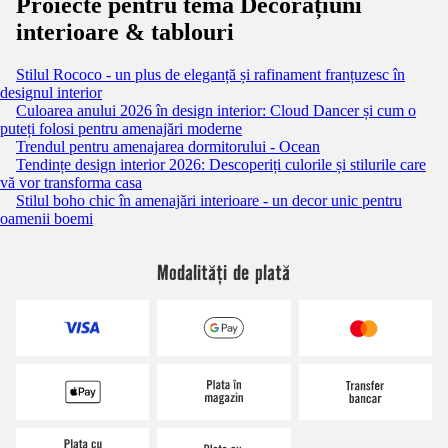
Proiecte pentru tema Decorațiuni
interioare & tablouri
Stilul Rococo - un plus de eleganță și rafinament franțuzesc în
designul interior
Culoarea anului 2026 în design interior: Cloud Dancer și cum o
puteți folosi pentru amenajări moderne
Trendul pentru amenajarea dormitorului - Ocean
Tendințe design interior 2026: Descoperiți culorile și stilurile care
vă vor transforma casa
Stilul boho chic în amenajări interioare - un decor unic pentru
oamenii boemi
Modalități de plată