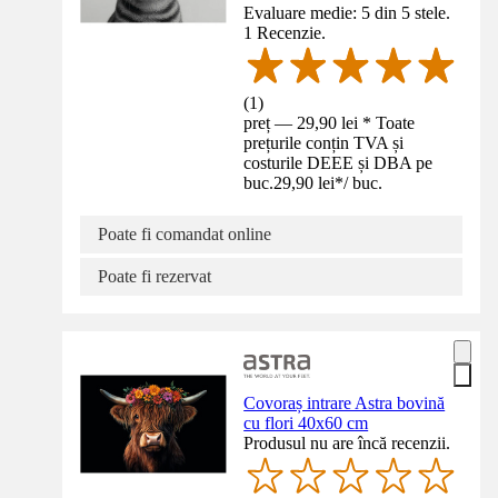
Evaluare medie: 5 din 5 stele.
1 Recenzie.
(
1
)
preț — 29,90 lei * Toate
prețurile conțin TVA și
costurile DEEE și DBA pe
buc.
29,90 lei
*
/
buc.
Poate fi comandat online
Poate fi rezervat
Covoraș intrare Astra bovină
cu flori 40x60 cm
Produsul nu are încă recenzii.