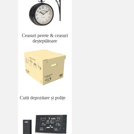
Ceasuri perete & ceasuri
deșteptătoare
Cutii depozitare și polițe