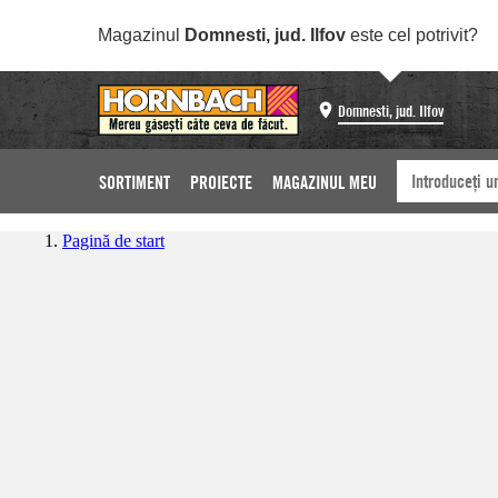
Magazinul
Domnesti, jud. Ilfov
este cel potrivit?
Domnesti, jud. Ilfov
SORTIMENT
PROIECTE
MAGAZINUL MEU
Pagină de start