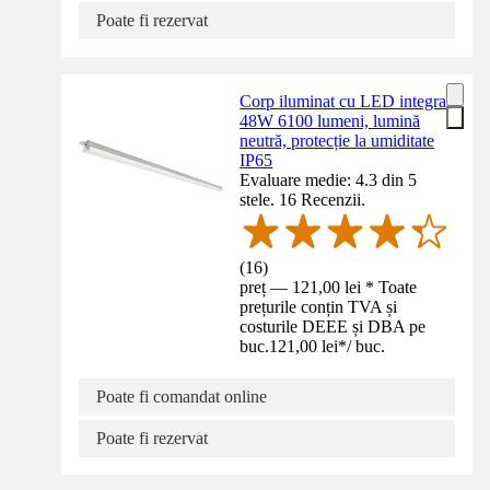
Poate fi rezervat
Corp iluminat cu LED integrat
48W 6100 lumeni, lumină
neutră, protecție la umiditate
IP65
Evaluare medie: 4.3 din 5
stele. 16 Recenzii.
(
16
)
preț — 121,00 lei * Toate
prețurile conțin TVA și
costurile DEEE și DBA pe
buc.
121,00 lei
*
/
buc.
Poate fi comandat online
Poate fi rezervat