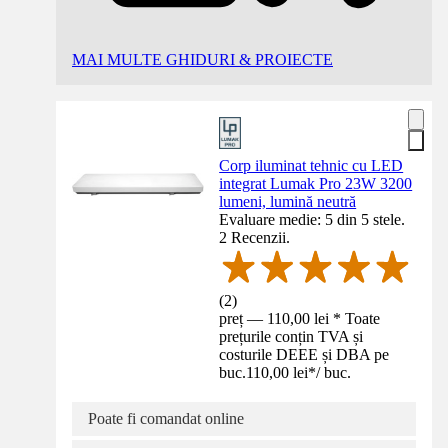
MAI MULTE GHIDURI & PROIECTE
Corp iluminat tehnic cu LED
integrat Lumak Pro 23W 3200
lumeni, lumină neutră
Evaluare medie: 5 din 5 stele.
2 Recenzii.
(
2
)
preț — 110,00 lei * Toate
prețurile conțin TVA și
costurile DEEE și DBA pe
buc.
110,00 lei
*
/
buc.
Poate fi comandat online