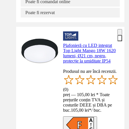
Poate fi comandat online
Poate fi rezervat
Plafonieră cu LED integrat
Top Light Mango 18W 1620
lumeni, Ø21 cm, negru,
protecție la umiditate IP54
Produsul nu are încă recenzii.
(
0
)
preț — 105,00 lei * Toate
prețurile conțin TVA și
costurile DEEE și DBA pe
buc.
105,00 lei
*
/
buc.