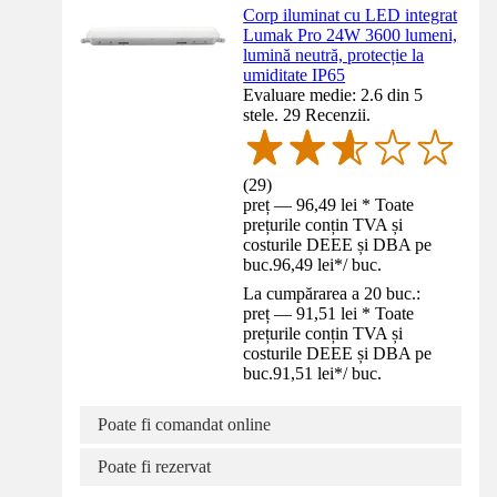
Corp iluminat cu LED integrat
Lumak Pro 24W 3600 lumeni,
lumină neutră, protecție la
umiditate IP65
Evaluare medie: 2.6 din 5
stele. 29 Recenzii.
(
29
)
preț — 96,49 lei * Toate
prețurile conțin TVA și
costurile DEEE și DBA pe
buc.
96,49 lei
*
/
buc.
La cumpărarea a 20 buc.:
preț — 91,51 lei * Toate
prețurile conțin TVA și
costurile DEEE și DBA pe
buc.
91,51 lei
*
/
buc.
Poate fi comandat online
Poate fi rezervat