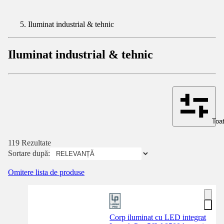
Iluminat industrial & tehnic
Iluminat industrial & tehnic
Toat
119 Rezultate
Sortare după:
Omitere lista de produse
Corp iluminat cu LED integrat