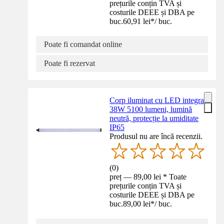
prețurile conțin TVA și
costurile DEEE și DBA pe
buc.
60,91 lei
*
/
buc.
Poate fi comandat online
Poate fi rezervat
Corp iluminat cu LED integrat
38W 5100 lumeni, lumină
neutră, protecție la umiditate
IP65
Produsul nu are încă recenzii.
(
0
)
preț — 89,00 lei * Toate
prețurile conțin TVA și
costurile DEEE și DBA pe
buc.
89,00 lei
*
/
buc.