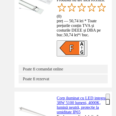
(
0
)
preț — 50,74 lei * Toate
prețurile conțin TVA și
costurile DEEE și DBA pe
buc.
50,74 lei
*
/
buc.
Poate fi comandat online
Poate fi rezervat
Corp iluminat cu LED integrat
38W 5100 lumeni, 4000K,
lumină neutră, protecție la
umiditate IP65