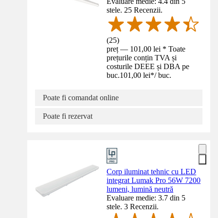
Evaluare medie: 4.4 din 5
stele. 25 Recenzii.
(
25
)
preț — 101,00 lei * Toate
prețurile conțin TVA și
costurile DEEE și DBA pe
buc.
101,00 lei
*
/
buc.
Poate fi comandat online
Poate fi rezervat
Corp iluminat tehnic cu LED
integrat Lumak Pro 56W 7200
lumeni, lumină neutră
Evaluare medie: 3.7 din 5
stele. 3 Recenzii.