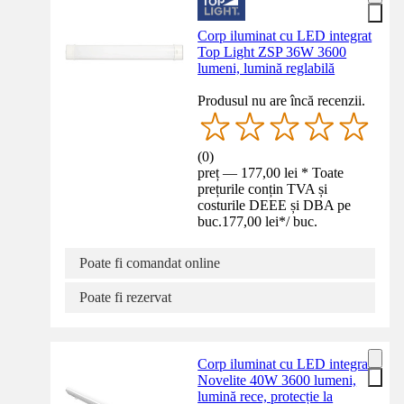
Corp iluminat cu LED integrat
Top Light ZSP 36W 3600
lumeni, lumină reglabilă
Produsul nu are încă recenzii.
(
0
)
preț — 177,00 lei * Toate
prețurile conțin TVA și
costurile DEEE și DBA pe
buc.
177,00 lei
*
/
buc.
Poate fi comandat online
Poate fi rezervat
Corp iluminat cu LED integrat
Novelite 40W 3600 lumeni,
lumină rece, protecție la