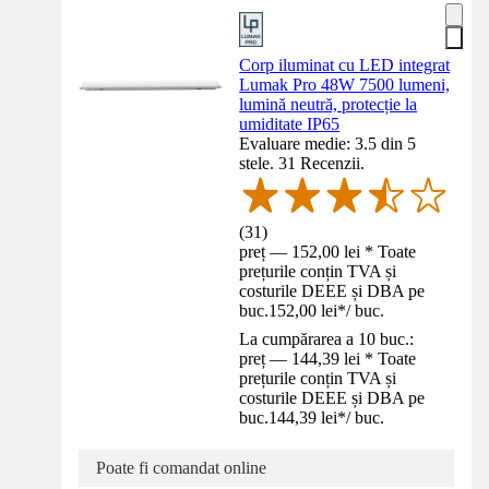
Corp iluminat cu LED integrat
Lumak Pro 48W 7500 lumeni,
lumină neutră, protecție la
umiditate IP65
Evaluare medie: 3.5 din 5
stele. 31 Recenzii.
(
31
)
preț — 152,00 lei * Toate
prețurile conțin TVA și
costurile DEEE și DBA pe
buc.
152,00 lei
*
/
buc.
La cumpărarea a 10 buc.:
preț — 144,39 lei * Toate
prețurile conțin TVA și
costurile DEEE și DBA pe
buc.
144,39 lei
*
/
buc.
Poate fi comandat online