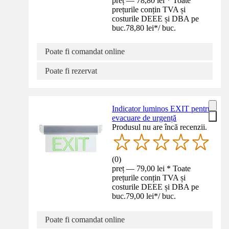
preț — 78,80 lei * Toate
prețurile conțin TVA și
costurile DEEE și DBA pe
buc.
78,80 lei
*
/
buc.
Poate fi comandat online
Poate fi rezervat
Indicator luminos EXIT pentru
evacuare de urgență
Produsul nu are încă recenzii.
(
0
)
preț — 79,00 lei * Toate
prețurile conțin TVA și
costurile DEEE și DBA pe
buc.
79,00 lei
*
/
buc.
Poate fi comandat online