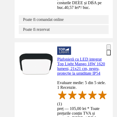
costurile DEEE și DBA pe
buc.
40,57 lei
*
/
buc.
Poate fi comandat online
Poate fi rezervat
Plafonieră cu LED integrat
Top Light Mango 18W 1620
lumeni, 21x21 cm, negru,
protecție la umiditate IP54
Evaluare medie: 5 din 5 stele.
1 Recenzie.
(
1
)
preț — 105,00 lei * Toate
prețurile conțin TVA și