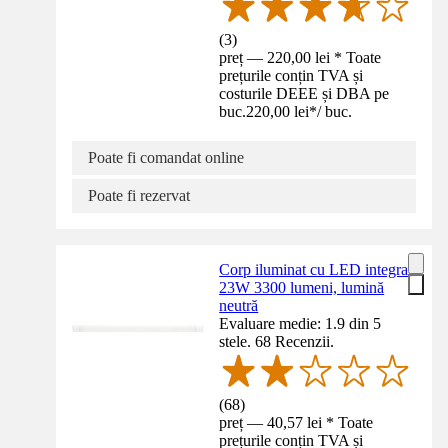
(
3
)
preț — 220,00 lei * Toate
prețurile conțin TVA și
costurile DEEE și DBA pe
buc.
220,00 lei
*
/
buc.
Poate fi comandat online
Poate fi rezervat
Corp iluminat cu LED integrat
23W 3300 lumeni, lumină
neutră
Evaluare medie: 1.9 din 5
stele. 68 Recenzii.
(
68
)
preț — 40,57 lei * Toate
prețurile conțin TVA și