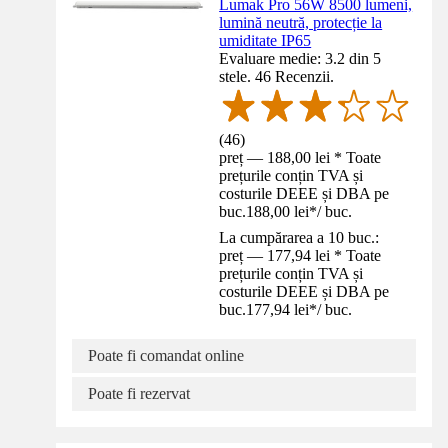
Lumak Pro 56W 8500 lumeni,
lumină neutră, protecție la
umiditate IP65
Evaluare medie: 3.2 din 5
stele. 46 Recenzii.
(
46
)
preț — 188,00 lei * Toate
prețurile conțin TVA și
costurile DEEE și DBA pe
buc.
188,00 lei
*
/
buc.
La cumpărarea a 10 buc.:
preț — 177,94 lei * Toate
prețurile conțin TVA și
costurile DEEE și DBA pe
buc.
177,94 lei
*
/
buc.
Poate fi comandat online
Poate fi rezervat