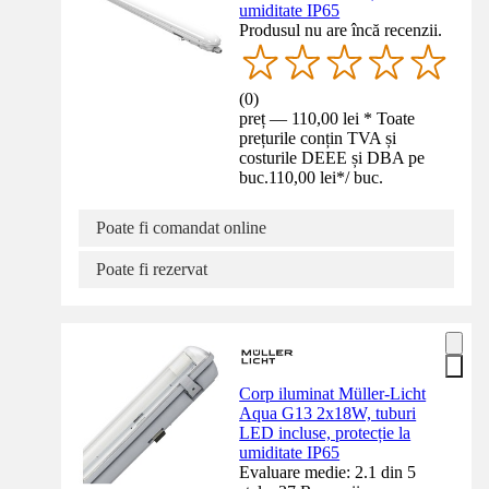
umiditate IP65
Produsul nu are încă recenzii.
(
0
)
preț — 110,00 lei * Toate
prețurile conțin TVA și
costurile DEEE și DBA pe
buc.
110,00 lei
*
/
buc.
Poate fi comandat online
Poate fi rezervat
Corp iluminat Müller-Licht
Aqua G13 2x18W, tuburi
LED incluse, protecție la
umiditate IP65
Evaluare medie: 2.1 din 5