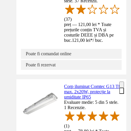
stele. 37 Recenzii.
(
37
)
preț — 121,00 lei * Toate
prețurile conțin TVA și
costurile DEEE și DBA pe
buc.
121,00 lei
*
/
buc.
Poate fi comandat online
Poate fi rezervat
Corp iluminat Comtec G13 T8
max. 2x20W, protecție la
umiditate IP65
Evaluare medie: 5 din 5 stele.
1 Recenzie.
(
1
)