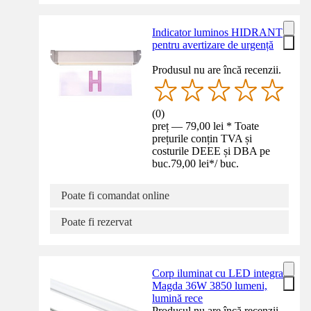
Indicator luminos HIDRANT
pentru avertizare de urgență
Produsul nu are încă recenzii.
(
0
)
preț — 79,00 lei * Toate
prețurile conțin TVA și
costurile DEEE și DBA pe
buc.
79,00 lei
*
/
buc.
Poate fi comandat online
Poate fi rezervat
Corp iluminat cu LED integrat
Magda 36W 3850 lumeni,
lumină rece
Produsul nu are încă recenzii.