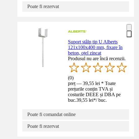
Poate fi rezervat
Suport stâlp tip U Alberts
121x100x400 mm, fixare în
beton, oțel zincat
Produsul nu are încă recenzii.
(
0
)
preț — 39,55 lei * Toate
prețurile conțin TVA și
costurile DEEE și DBA pe
buc.
39,55 lei
*
/
buc.
Poate fi comandat online
Poate fi rezervat