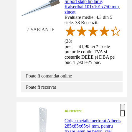
Suport stâlp tip țăruș
Kaiserthal 101x101x750 mm,
zincat
Evaluare medie: 4.3 din 5
stele. 38 Recenzii.
7 VARIANTE
(
38
)
preț — 41,90 lei * Toate
prețurile conțin TVA și
costurile DEEE și DBA pe
buc.
41,90 lei
*
/
buc.
Poate fi comandat online
Poate fi rezervat
Colțar metalic perforat Alberts
285x85x65x4 mm, pentru
fixare lemn pe beton, oțel