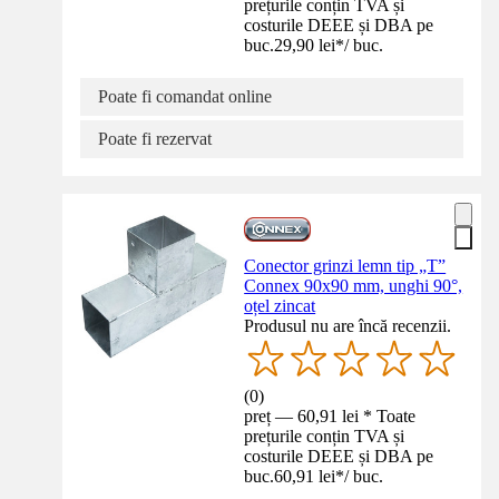
prețurile conțin TVA și
costurile DEEE și DBA pe
buc.
29,90 lei
*
/
buc.
Poate fi comandat online
Poate fi rezervat
Conector grinzi lemn tip „T”
Connex 90x90 mm, unghi 90°,
oțel zincat
Produsul nu are încă recenzii.
(
0
)
preț — 60,91 lei * Toate
prețurile conțin TVA și
costurile DEEE și DBA pe
buc.
60,91 lei
*
/
buc.