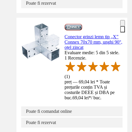
Poate fi rezervat
Conector grinzi lemn tip „X”
Connex 70x70 mm, unghi 90°,
oțel zincat
Evaluare medie: 5 din 5 stele.
1 Recenzie.
(
1
)
preț — 69,04 lei * Toate
prețurile conțin TVA și
costurile DEEE și DBA pe
buc.
69,04 lei
*
/
buc.
Poate fi comandat online
Poate fi rezervat