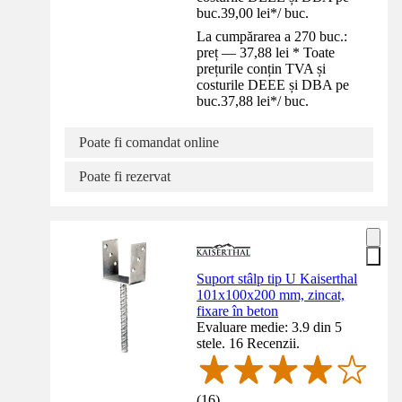
buc.
39,00 lei
*
/
buc.
La cumpărarea a 270 buc.:
preț — 37,88 lei * Toate
prețurile conțin TVA și
costurile DEEE și DBA pe
buc.
37,88 lei
*
/
buc.
Poate fi comandat online
Poate fi rezervat
Suport stâlp tip U Kaiserthal
101x100x200 mm, zincat,
fixare în beton
Evaluare medie: 3.9 din 5
stele. 16 Recenzii.
(
16
)