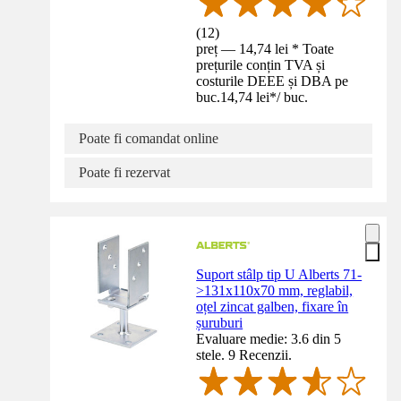
(
12
)
preț — 14,74 lei * Toate
prețurile conțin TVA și
costurile DEEE și DBA pe
buc.
14,74 lei
*
/
buc.
Poate fi comandat online
Poate fi rezervat
Suport stâlp tip U Alberts 71-
>131x110x70 mm, reglabil,
oțel zincat galben, fixare în
șuruburi
Evaluare medie: 3.6 din 5
stele. 9 Recenzii.