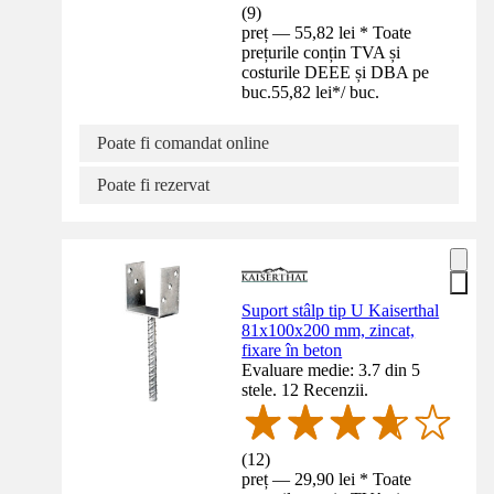
(
9
)
preț — 55,82 lei * Toate
prețurile conțin TVA și
costurile DEEE și DBA pe
buc.
55,82 lei
*
/
buc.
Poate fi comandat online
Poate fi rezervat
Suport stâlp tip U Kaiserthal
81x100x200 mm, zincat,
fixare în beton
Evaluare medie: 3.7 din 5
stele. 12 Recenzii.
(
12
)
preț — 29,90 lei * Toate