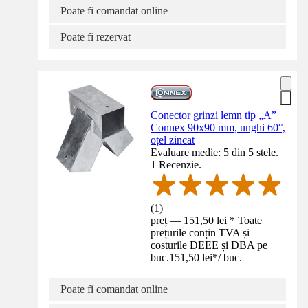
Poate fi comandat online
Poate fi rezervat
Conector grinzi lemn tip „A”
Connex 90x90 mm, unghi 60°,
oțel zincat
Evaluare medie: 5 din 5 stele.
1 Recenzie.
(
1
)
preț — 151,50 lei * Toate
prețurile conțin TVA și
costurile DEEE și DBA pe
buc.
151,50 lei
*
/
buc.
Poate fi comandat online