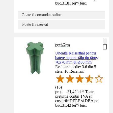
buc.
31,81 lei
*
/
buc.
Poate fi comandat online
Poate fi rezervat
Unealtă Kaiserthal pentru
batere suport stâlp tip țăruș
70x70 mm & Ø80 mm
Evaluare medie: 3.6 din 5
stele. 16 Recenzii.
(
16
)
preț — 31,42 lei * Toate
prețurile conțin TVA și
costurile DEEE și DBA pe
buc.
31,42 lei
*
/
buc.