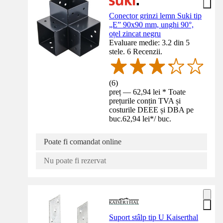
Conector grinzi lemn Suki tip
„E” 90x90 mm, unghi 90°,
oțel zincat negru
Evaluare medie: 3.2 din 5
stele. 6 Recenzii.
(
6
)
preț — 62,94 lei * Toate
prețurile conțin TVA și
costurile DEEE și DBA pe
buc.
62,94 lei
*
/
buc.
Poate fi comandat online
Nu poate fi rezervat
Suport stâlp tip U Kaiserthal