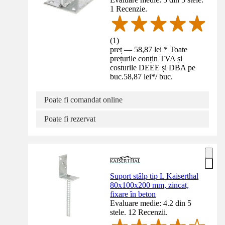
1 Recenzie.
(
1
)
preț — 58,87 lei * Toate
prețurile conțin TVA și
costurile DEEE și DBA pe
buc.
58,87 lei
*
/
buc.
Poate fi comandat online
Poate fi rezervat
Suport stâlp tip L Kaiserthal
80x100x200 mm, zincat,
fixare în beton
Evaluare medie: 4.2 din 5
stele. 12 Recenzii.