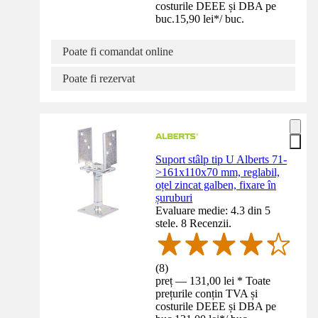
costurile DEEE și DBA pe
buc.
15,90 lei
*
/
buc.
Poate fi comandat online
Poate fi rezervat
Suport stâlp tip U Alberts 71-
>161x110x70 mm, reglabil,
oțel zincat galben, fixare în
șuruburi
Evaluare medie: 4.3 din 5
stele. 8 Recenzii.
(
8
)
preț — 131,00 lei * Toate
prețurile conțin TVA și
costurile DEEE și DBA pe