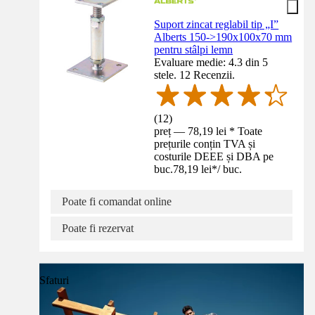
Suport zincat reglabil tip „I”
Alberts 150->190x100x70 mm
pentru stâlpi lemn
Evaluare medie: 4.3 din 5
stele. 12 Recenzii.
(
12
)
preț — 78,19 lei * Toate
prețurile conțin TVA și
costurile DEEE și DBA pe
buc.
78,19 lei
*
/
buc.
Poate fi comandat online
Poate fi rezervat
Sfaturi