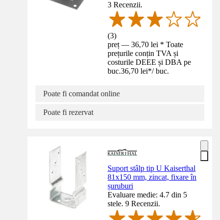
3 Recenzii.
(
3
)
preț — 36,70 lei * Toate
prețurile conțin TVA și
costurile DEEE și DBA pe
buc.
36,70 lei
*
/
buc.
Poate fi comandat online
Poate fi rezervat
Suport stâlp tip U Kaiserthal
81x150 mm, zincat, fixare în
șuruburi
Evaluare medie: 4.7 din 5
stele. 9 Recenzii.