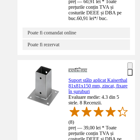
preț — 60,91 lei * Toate
prețurile conțin TVA și
costurile DEEE și DBA pe
buc.
60,91 lei
*
/
buc.
Poate fi comandat online
Poate fi rezervat
Suport stâlp aplicat Kaiserthal
81x81x150 mm, zincat, fixare
în șuruburi
Evaluare medie: 4.3 din 5
stele. 8 Recenzii.
(
8
)
preț — 39,00 lei * Toate
prețurile conțin TVA și
costurile DEEE și DBA pe