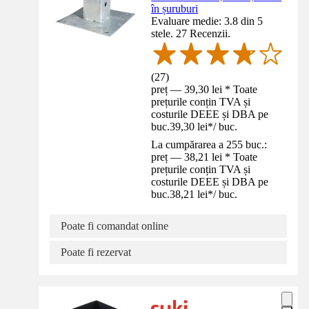
în șuruburi
Evaluare medie: 3.8 din 5
stele. 27 Recenzii.
(
27
)
preț — 39,30 lei * Toate
prețurile conțin TVA și
costurile DEEE și DBA pe
buc.
39,30 lei
*
/
buc.
La cumpărarea a 255 buc.:
preț — 38,21 lei * Toate
prețurile conțin TVA și
costurile DEEE și DBA pe
buc.
38,21 lei
*
/
buc.
Poate fi comandat online
Poate fi rezervat