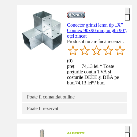
Conector grinzi lemn tip „X”
Connex 90x90 mm, unghi 90°,
oțel zincat
Produsul nu are încă recenzii.
(
0
)
preț — 74,13 lei * Toate
prețurile conțin TVA și
costurile DEEE și DBA pe
buc.
74,13 lei
*
/
buc.
Poate fi comandat online
Poate fi rezervat