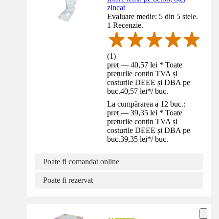
zincat
Evaluare medie: 5 din 5 stele.
1 Recenzie.
(
1
)
preț — 40,57 lei * Toate
prețurile conțin TVA și
costurile DEEE și DBA pe
buc.
40,57 lei
*
/
buc.
La cumpărarea a 12 buc.:
preț — 39,35 lei * Toate
prețurile conțin TVA și
costurile DEEE și DBA pe
buc.
39,35 lei
*
/
buc.
Poate fi comandat online
Poate fi rezervat