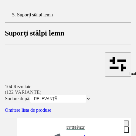
Suporți stâlpi lemn
Suporți stâlpi lemn
Toat
104 Rezultate
(122 VARIANTE)
Sortare după:
Omitere lista de produse