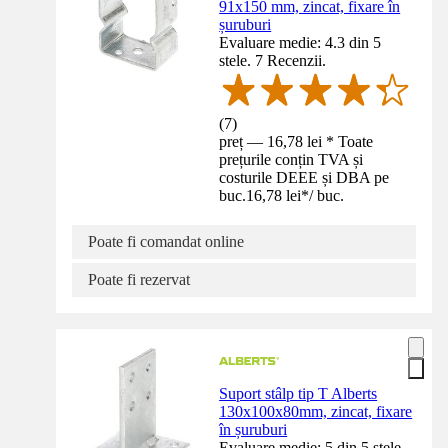
91x150 mm, zincat, fixare în
șuruburi
Evaluare medie: 4.3 din 5
stele. 7 Recenzii.
(
7
)
preț — 16,78 lei * Toate
prețurile conțin TVA și
costurile DEEE și DBA pe
buc.
16,78 lei
*
/
buc.
Poate fi comandat online
Poate fi rezervat
Suport stâlp tip T Alberts
130x100x80mm, zincat, fixare
în șuruburi
Evaluare medie: 5 din 5 stele.