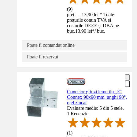
(
9
)
preț — 13,90 lei * Toate
prețurile conțin TVA și
costurile DEEE și DBA pe
buc.
13,90 lei
*
/
buc.
Poate fi comandat online
Poate fi rezervat
Conector grinzi lemn tip „E”
Connex 90x90 mm, unghi 90°,
oțel zincat
Evaluare medie: 5 din 5 stele.
1 Recenzie.
(
1
)