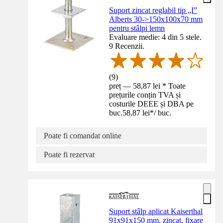
Suport zincat reglabil tip „I”
Alberts 30->150x100x70 mm
pentru stâlpi lemn
Evaluare medie: 4 din 5 stele.
9 Recenzii.
(
9
)
preț — 58,87 lei * Toate
prețurile conțin TVA și
costurile DEEE și DBA pe
buc.
58,87 lei
*
/
buc.
Poate fi comandat online
Poate fi rezervat
Suport stâlp aplicat Kaiserthal
91x91x150 mm, zincat, fixare