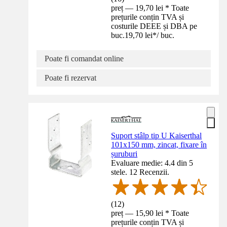
preț — 19,70 lei * Toate
prețurile conțin TVA și
costurile DEEE și DBA pe
buc.
19,70 lei
*
/
buc.
Poate fi comandat online
Poate fi rezervat
Suport stâlp tip U Kaiserthal
101x150 mm, zincat, fixare în
șuruburi
Evaluare medie: 4.4 din 5
stele. 12 Recenzii.
(
12
)
preț — 15,90 lei * Toate
prețurile conțin TVA și