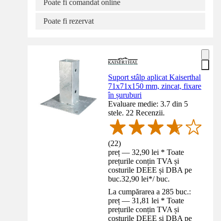
Poate fi comandat online
Poate fi rezervat
Suport stâlp aplicat Kaiserthal
71x71x150 mm, zincat, fixare
în șuruburi
Evaluare medie: 3.7 din 5
stele. 22 Recenzii.
(
22
)
preț — 32,90 lei * Toate
prețurile conțin TVA și
costurile DEEE și DBA pe
buc.
32,90 lei
*
/
buc.
La cumpărarea a 285 buc.:
preț — 31,81 lei * Toate
prețurile conțin TVA și
costurile DEEE și DBA pe