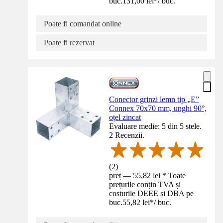
buc.
131,00 lei
*
/
buc.
Poate fi comandat online
Poate fi rezervat
Conector grinzi lemn tip „E”
Connex 70x70 mm, unghi 90°,
oțel zincat
Evaluare medie: 5 din 5 stele.
2 Recenzii.
(
2
)
preț — 55,82 lei * Toate
prețurile conțin TVA și
costurile DEEE și DBA pe
buc.
55,82 lei
*
/
buc.