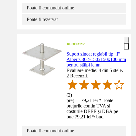
Poate fi comandat online
Poate fi rezervat
Suport zincat reglabil tip „I”
Alberts 30->150x150x100 mm
pentru stâlpi lemn
Evaluare medie: 4 din 5 stele.
2 Recenzii.
(
2
)
preț — 79,21 lei * Toate
prețurile conțin TVA și
costurile DEEE și DBA pe
buc.
79,21 lei
*
/
buc.
Poate fi comandat online