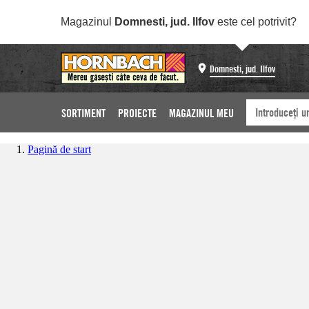
Magazinul
Domnesti, jud. Ilfov
este cel potrivit?
Domnesti, jud. Ilfov
SORTIMENT
PROIECTE
MAGAZINUL MEU
Pagină de start