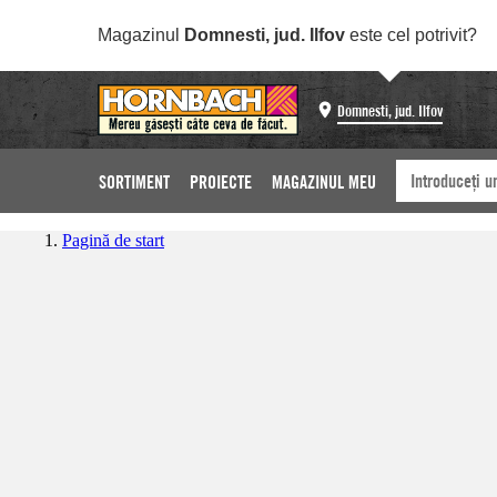
Magazinul
Domnesti, jud. Ilfov
este cel potrivit?
Domnesti, jud. Ilfov
SORTIMENT
PROIECTE
MAGAZINUL MEU
Pagină de start