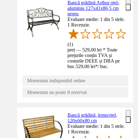
Bancă grădină Arthur oțel-
aluminiu 127x41x86,5 cm
negru
Evaluare medie: 1 din 5 stele.
1 Recenzie.
(
1
)
preț — 529,00 lei * Toate
prețurile conțin TVA și
costurile DEEE și DBA pe
buc.
529,00 lei
*
/
buc.
Momentan indisponibil online
Momentan nu poate fi rezervat
Bancă grădină, lemn/oțel,
120x60x80 cm
Evaluare medie: 1 din 5 stele.
1 Recenzie.