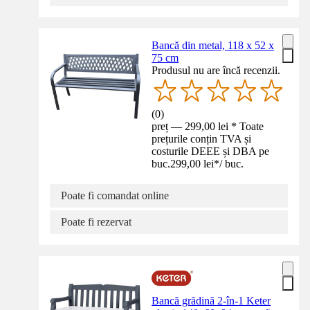
Bancă din metal, 118 x 52 x
75 cm
Produsul nu are încă recenzii.
(
0
)
preț — 299,00 lei * Toate
prețurile conțin TVA și
costurile DEEE și DBA pe
buc.
299,00 lei
*
/
buc.
Poate fi comandat online
Poate fi rezervat
Bancă grădină 2-în-1 Keter