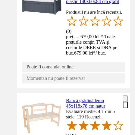
plastic 140x60x84 cm grafit
Produsul nu are încă recenzii.
(
0
)
preț — 679,00 lei * Toate
prețurile conțin TVA și
costurile DEEE și DBA pe
buc.
679,00 lei
*
/
buc.
Poate fi comandat online
Momentan nu poate fi rezervat
Bancă grădină lemn
45x118x78 cm natur
Evaluare medie: 4.1 din 5
stele. 119 Recenzii.