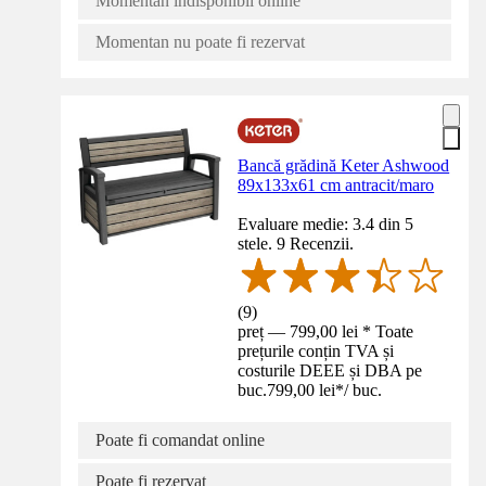
Momentan indisponibil online
Momentan nu poate fi rezervat
Bancă grădină Keter Ashwood
89x133x61 cm antracit/maro
Evaluare medie: 3.4 din 5
stele. 9 Recenzii.
(
9
)
preț — 799,00 lei * Toate
prețurile conțin TVA și
costurile DEEE și DBA pe
buc.
799,00 lei
*
/
buc.
Poate fi comandat online
Poate fi rezervat