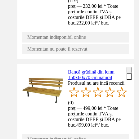
(
119
)
preț — 232,00 lei * Toate
prețurile conțin TVA și
costurile DEEE și DBA pe
buc.
232,00 lei
*
/
buc.
Momentan indisponibil online
Momentan nu poate fi rezervat
Bancă grădină din lemn
150x60x70 cm natural
Produsul nu are încă recenzii.
(
0
)
preț — 499,00 lei * Toate
prețurile conțin TVA și
costurile DEEE și DBA pe
buc.
499,00 lei
*
/
buc.