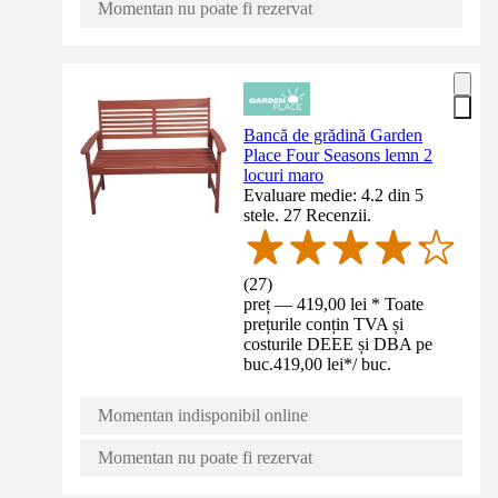
Momentan nu poate fi rezervat
Bancă de grădină Garden
Place Four Seasons lemn 2
locuri maro
Evaluare medie: 4.2 din 5
stele. 27 Recenzii.
(
27
)
preț — 419,00 lei * Toate
prețurile conțin TVA și
costurile DEEE și DBA pe
buc.
419,00 lei
*
/
buc.
Momentan indisponibil online
Momentan nu poate fi rezervat