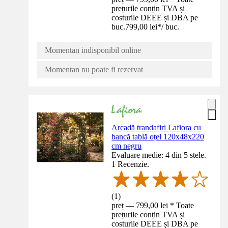
prețurile conțin TVA și
costurile DEEE și DBA pe
buc.
799,00 lei
*
/
buc.
Momentan indisponibil online
Momentan nu poate fi rezervat
Arcadă trandafiri Lafiora cu
bancă tablă oțel 120x48x220
cm negru
Evaluare medie: 4 din 5 stele.
1 Recenzie.
(
1
)
preț — 799,00 lei * Toate
prețurile conțin TVA și
costurile DEEE și DBA pe