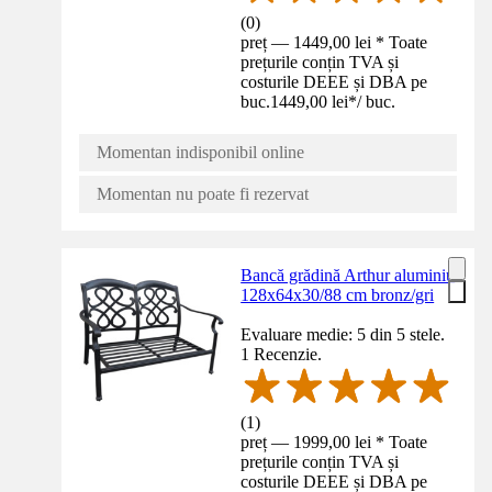
(
0
)
preț — 1449,00 lei * Toate
prețurile conțin TVA și
costurile DEEE și DBA pe
buc.
1449,00 lei
*
/
buc.
Momentan indisponibil online
Momentan nu poate fi rezervat
Bancă grădină Arthur aluminiu
128x64x30/88 cm bronz/gri
Evaluare medie: 5 din 5 stele.
1 Recenzie.
(
1
)
preț — 1999,00 lei * Toate
prețurile conțin TVA și
costurile DEEE și DBA pe