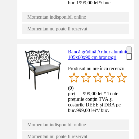
buc.
1999,00 lei
*
/
buc.
Momentan indisponibil online
Momentan nu poate fi rezervat
Bancă grădină Arthur aluminiu
105x60x90 cm bronz/gri
Produsul nu are încă recenzii.
(
0
)
preț — 999,00 lei * Toate
prețurile conțin TVA și
costurile DEEE și DBA pe
buc.
999,00 lei
*
/
buc.
Momentan indisponibil online
Momentan nu poate fi rezervat