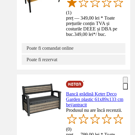
(
1
)
preț — 349,00 lei * Toate
prețurile conțin TVA și
costurile DEEE și DBA pe
buc.
349,00 lei
*
/
buc.
Poate fi comandat online
Poate fi rezervat
Bancă grădină Keter Deco
Garden plastic 61x89x133 cm
bej/antracit
Produsul nu are încă recenzii.
(
0
)
preț — 799,00 lei * Toate