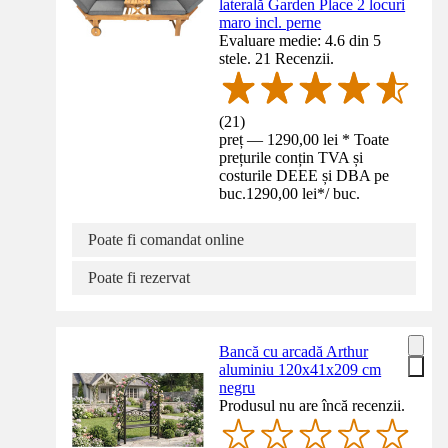
laterală Garden Place 2 locuri
maro incl. perne
Evaluare medie: 4.6 din 5
stele. 21 Recenzii.
(
21
)
preț — 1290,00 lei * Toate
prețurile conțin TVA și
costurile DEEE și DBA pe
buc.
1290,00 lei
*
/
buc.
Poate fi comandat online
Poate fi rezervat
Bancă cu arcadă Arthur
aluminiu 120x41x209 cm
negru
Produsul nu are încă recenzii.