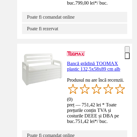
buc.
799,00 lei
*
/
buc.
Poate fi comandat online
Poate fi rezervat
Bancă grădină TOOMAX
plastic 132,5x58x89 cm alb
Produsul nu are încă recenzii.
(
0
)
preț — 751,42 lei * Toate
prețurile conțin TVA și
costurile DEEE și DBA pe
buc.
751,42 lei
*
/
buc.
Poate fi comandat online