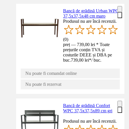
Bancă de grădină Urban WPC
37,5x37,5x48 cm maro
Produsul nu are încă recenzii.
(
0
)
preț — 739,00 lei * Toate
prețurile conțin TVA și
costurile DEEE și DBA pe
buc.
739,00 lei
*
/
buc.
Nu poate fi comandat online
Nu poate fi rezervat
Bancă de grădină Confort
WPC 37,5x37,5x89 cm gri
Produsul nu are încă recenzii.