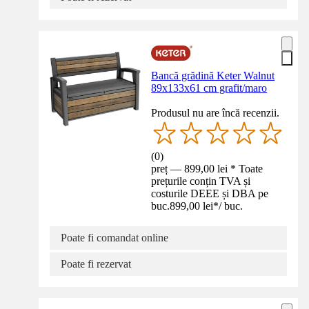
Bancă grădină Keter Walnut
89x133x61 cm grafit/maro
Produsul nu are încă recenzii.
(
0
)
preț — 899,00 lei * Toate
prețurile conțin TVA și
costurile DEEE și DBA pe
buc.
899,00 lei
*
/
buc.
Poate fi comandat online
Poate fi rezervat