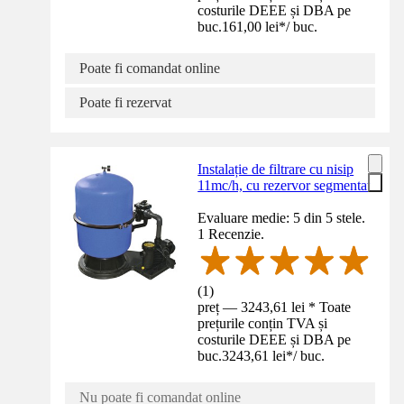
costurile DEEE și DBA pe
buc.
161,00 lei
*
/
buc.
Poate fi comandat online
Poate fi rezervat
Instalație de filtrare cu nisip
11mc/h, cu rezervor segmentat
Evaluare medie: 5 din 5 stele.
1 Recenzie.
(
1
)
preț — 3243,61 lei * Toate
prețurile conțin TVA și
costurile DEEE și DBA pe
buc.
3243,61 lei
*
/
buc.
Nu poate fi comandat online