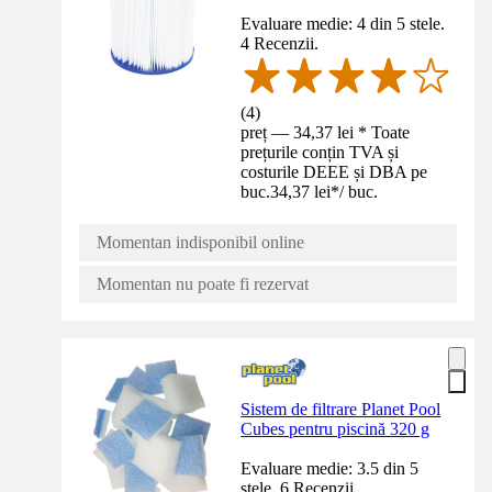
Evaluare medie: 4 din 5 stele.
4 Recenzii.
(
4
)
preț — 34,37 lei * Toate
prețurile conțin TVA și
costurile DEEE și DBA pe
buc.
34,37 lei
*
/
buc.
Momentan indisponibil online
Momentan nu poate fi rezervat
Sistem de filtrare Planet Pool
Cubes pentru piscină 320 g
Evaluare medie: 3.5 din 5
stele. 6 Recenzii.