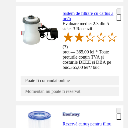
Sistem de filtrare cu cartuș 3
m³/h
Evaluare medie: 2.3 din 5
stele. 3 Recenzii.
(
3
)
preț — 365,00 lei * Toate
prețurile conțin TVA și
costurile DEEE și DBA pe
buc.
365,00 lei
*
/
buc.
Poate fi comandat online
Momentan nu poate fi rezervat
Rezervă cartuș pentru filtru