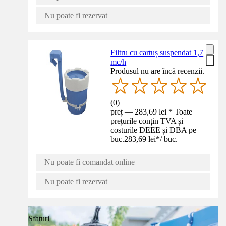
Nu poate fi rezervat
Filtru cu cartuș suspendat 1,7
mc/h
Produsul nu are încă recenzii.
(
0
)
preț — 283,69 lei * Toate
prețurile conțin TVA și
costurile DEEE și DBA pe
buc.
283,69 lei
*
/
buc.
Nu poate fi comandat online
Nu poate fi rezervat
Sfaturi