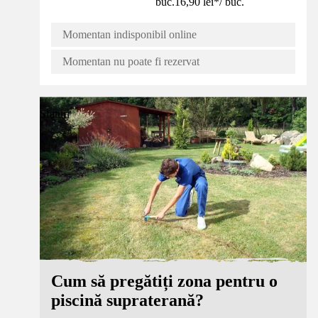
buc.
16,90 lei
*
/
buc.
Momentan indisponibil online
Momentan nu poate fi rezervat
Sfaturi
Cum să pregătiți zona pentru o
piscină supraterană?