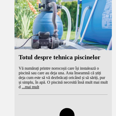
Totul despre tehnica piscinelor
Vă numărați printre norocoșii care își instalează o
piscină sau care au deja una. Asta înseamnă că știți
deja cum este să vă dezbrăcați oricând și să săriți, pur
și simplu, în apă. O piscină necesită însă mult mai mult
d
...
mai mult