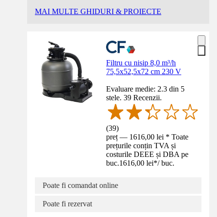
MAI MULTE GHIDURI & PROIECTE
Filtru cu nisip 8,0 m³/h
75,5x52,5x72 cm 230 V
Evaluare medie: 2.3 din 5
stele. 39 Recenzii.
(
39
)
preț — 1616,00 lei * Toate
prețurile conțin TVA și
costurile DEEE și DBA pe
buc.
1616,00 lei
*
/
buc.
Poate fi comandat online
Poate fi rezervat