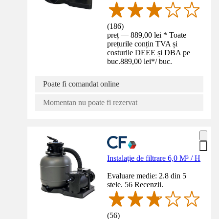
(
186
)
preț — 889,00 lei * Toate
prețurile conțin TVA și
costurile DEEE și DBA pe
buc.
889,00 lei
*
/
buc.
Poate fi comandat online
Momentan nu poate fi rezervat
Instalaţie de filtrare 6,0 M³ / H
Evaluare medie: 2.8 din 5
stele. 56 Recenzii.
(
56
)