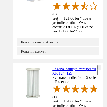
(
6
)
preț — 121,00 lei * Toate
prețurile conțin TVA și
costurile DEEE și DBA pe
buc.
121,00 lei
*
/
buc.
Poate fi comandat online
Poate fi rezervat
Rezervă cartuș filtrant pentru
AR 124, 125
Evaluare medie: 5 din 5 stele.
1 Recenzie.
(
1
)
preț — 161,00 lei * Toate
prețurile conțin TVA și