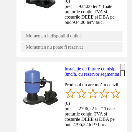
(
0
)
preț — 934,00 lei * Toate
prețurile conțin TVA și
costurile DEEE și DBA pe
buc.
934,00 lei
*
/
buc.
Momentan indisponibil online
Momentan nu poate fi rezervat
Instalație de filtrare cu nisip
8mc/h, cu rezervor segmentat
Produsul nu are încă recenzii.
(
0
)
preț — 2796,22 lei * Toate
prețurile conțin TVA și
costurile DEEE și DBA pe
buc.
2796,22 lei
*
/
buc.