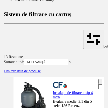
Sistem de filtrare cu cartuş
Toat
13 Rezultate
Sortare după:
Omitere lista de produse
Instalație de filtrare nisip 4
m³/h
Evaluare medie: 3.1 din 5
stele. 186 Recenzii.