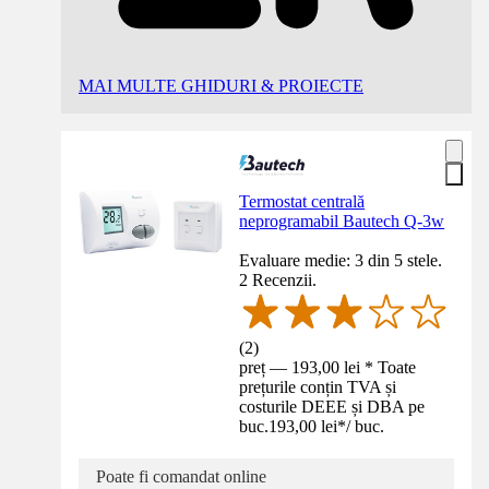
MAI MULTE GHIDURI & PROIECTE
Termostat centrală
neprogramabil Bautech Q-3w
Evaluare medie: 3 din 5 stele.
2 Recenzii.
(
2
)
preț — 193,00 lei * Toate
prețurile conțin TVA și
costurile DEEE și DBA pe
buc.
193,00 lei
*
/
buc.
Poate fi comandat online