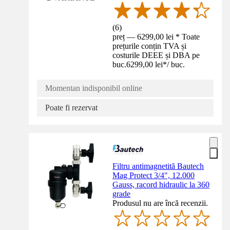
(
6
)
preț — 6299,00 lei * Toate
prețurile conțin TVA și
costurile DEEE și DBA pe
buc.
6299,00 lei
*
/
buc.
Momentan indisponibil online
Poate fi rezervat
Filtru antimagnetită Bautech
Mag Protect 3/4", 12.000
Gauss, racord hidraulic la 360
grade
Produsul nu are încă recenzii.