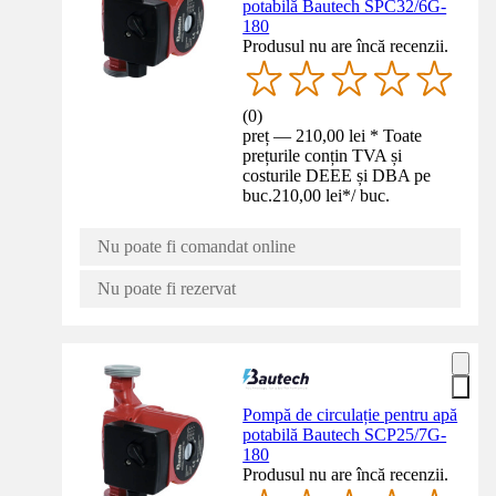
potabilă Bautech SPC32/6G-
180
Produsul nu are încă recenzii.
(
0
)
preț — 210,00 lei * Toate
prețurile conțin TVA și
costurile DEEE și DBA pe
buc.
210,00 lei
*
/
buc.
Nu poate fi comandat online
Nu poate fi rezervat
Pompă de circulație pentru apă
potabilă Bautech SCP25/7G-
180
Produsul nu are încă recenzii.