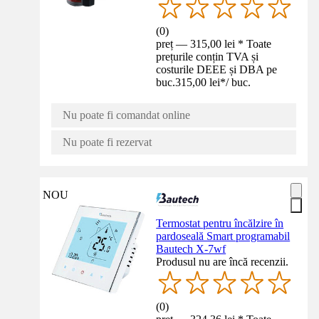
(
0
)
preț — 315,00 lei * Toate
prețurile conțin TVA și
costurile DEEE și DBA pe
buc.
315,00 lei
*
/
buc.
Nu poate fi comandat online
Nu poate fi rezervat
NOU
Termostat pentru încălzire în
pardoseală Smart programabil
Bautech X-7wf
Produsul nu are încă recenzii.
(
0
)