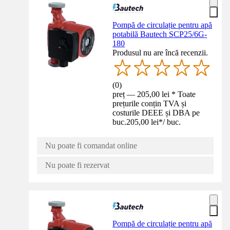
Pompă de circulație pentru apă
potabilă Bautech SCP25/6G-
180
Produsul nu are încă recenzii.
(
0
)
preț — 205,00 lei * Toate
prețurile conțin TVA și
costurile DEEE și DBA pe
buc.
205,00 lei
*
/
buc.
Nu poate fi comandat online
Nu poate fi rezervat
Pompă de circulație pentru apă