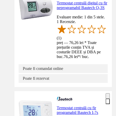
Termostat centrală digital cu fir
neprogramabil Bautech Q-3S
Evaluare medie: 1 din 5 stele.
1 Recenzie.
(
1
)
preț — 76,26 lei * Toate
prețurile conțin TVA și
costurile DEEE și DBA pe
buc.
76,26 lei
*
/
buc.
Poate fi comandat online
Poate fi rezervat
Termostat centrală cu fir
programabil Bautech I-7s