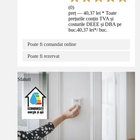
(
0
)
preț — 40,37 lei * Toate
prețurile conțin TVA și
costurile DEEE și DBA pe
buc.
40,37 lei
*
/
buc.
Poate fi comandat online
Poate fi rezervat
Sfaturi