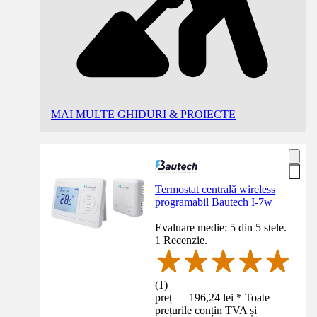
MAI MULTE GHIDURI & PROIECTE
Termostat centrală wireless
programabil Bautech I-7w
Evaluare medie: 5 din 5 stele.
1 Recenzie.
(
1
)
preț — 196,24 lei * Toate
prețurile conțin TVA și