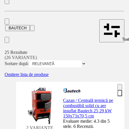
BAUTECH
Toat
25 Rezultate
(26 VARIANTE)
Sortare după:
Omitere lista de produse
Cazan / Centrală termică pe
combustibil solid cu aer
insuflat Bautech 25 29 kW
150x73x70,5 cm
Evaluare medie: 4.3 din 5
stele. 6 Recenzii.
2 VARIANTE