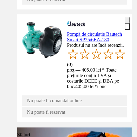
Pompă de circulație Bautech
Smart SP25/6EA-180
Produsul nu are încă recenzii.
(
0
)
preț — 405,00 lei * Toate
prețurile conțin TVA și
costurile DEEE și DBA pe
buc.
405,00 lei
*
/
buc.
Nu poate fi comandat online
Nu poate fi rezervat
Sfaturi