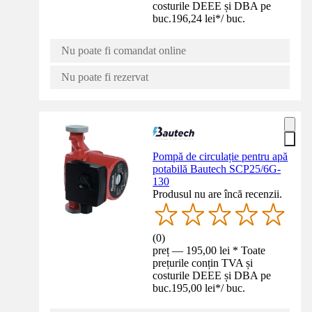
costurile DEEE și DBA pe
buc.
196,24 lei
*
/
buc.
Nu poate fi comandat online
Nu poate fi rezervat
Pompă de circulație pentru apă
potabilă Bautech SCP25/6G-
130
Produsul nu are încă recenzii.
(
0
)
preț — 195,00 lei * Toate
prețurile conțin TVA și
costurile DEEE și DBA pe
buc.
195,00 lei
*
/
buc.