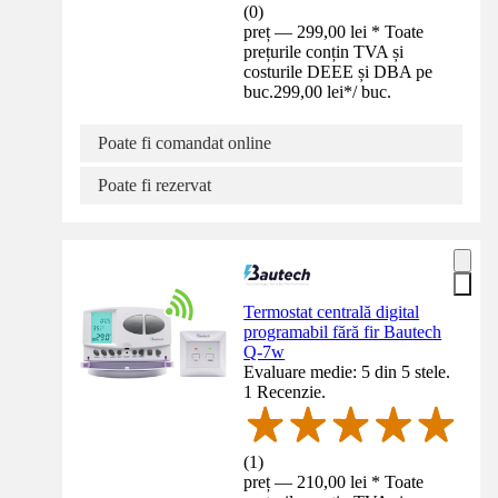
(
0
)
preț — 299,00 lei * Toate
prețurile conțin TVA și
costurile DEEE și DBA pe
buc.
299,00 lei
*
/
buc.
Poate fi comandat online
Poate fi rezervat
Termostat centrală digital
programabil fără fir Bautech
Q-7w
Evaluare medie: 5 din 5 stele.
1 Recenzie.
(
1
)
preț — 210,00 lei * Toate