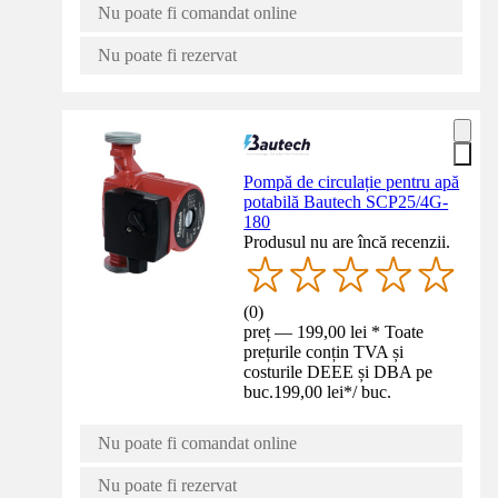
Nu poate fi comandat online
Nu poate fi rezervat
Pompă de circulație pentru apă
potabilă Bautech SCP25/4G-
180
Produsul nu are încă recenzii.
(
0
)
preț — 199,00 lei * Toate
prețurile conțin TVA și
costurile DEEE și DBA pe
buc.
199,00 lei
*
/
buc.
Nu poate fi comandat online
Nu poate fi rezervat