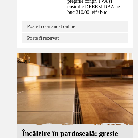
prețurile conțin TVA și
costurile DEEE și DBA pe
buc.
210,00 lei
*
/
buc.
Poate fi comandat online
Poate fi rezervat
Sfaturi
Încălzire în pardoseală: gresie