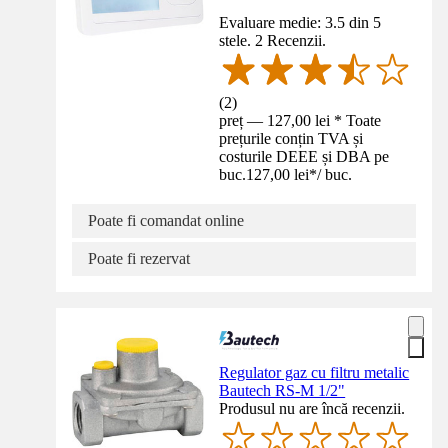
Evaluare medie: 3.5 din 5
stele. 2 Recenzii.
(
2
)
preț — 127,00 lei * Toate
prețurile conțin TVA și
costurile DEEE și DBA pe
buc.
127,00 lei
*
/
buc.
Poate fi comandat online
Poate fi rezervat
Regulator gaz cu filtru metalic
Bautech RS-M 1/2"
Produsul nu are încă recenzii.