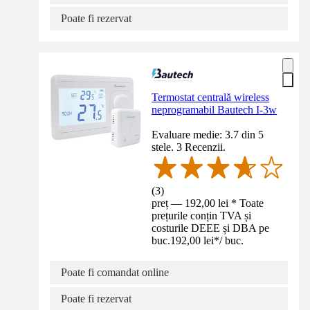
Poate fi rezervat
Termostat centrală wireless
neprogramabil Bautech I-3w
Evaluare medie: 3.7 din 5
stele. 3 Recenzii.
(
3
)
preț — 192,00 lei * Toate
prețurile conțin TVA și
costurile DEEE și DBA pe
buc.
192,00 lei
*
/
buc.
Poate fi comandat online
Poate fi rezervat