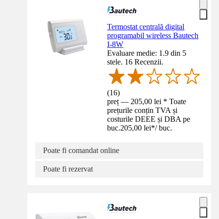
Termostat centrală digital
programabil wireless Bautech
I-8W
Evaluare medie: 1.9 din 5
stele. 16 Recenzii.
(
16
)
preț — 205,00 lei * Toate
prețurile conțin TVA și
costurile DEEE și DBA pe
buc.
205,00 lei
*
/
buc.
Poate fi comandat online
Poate fi rezervat