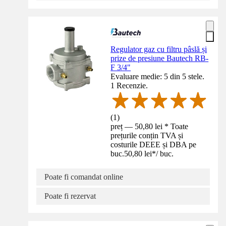
Regulator gaz cu filtru pâslă și
prize de presiune Bautech RB-
F 3/4"
Evaluare medie: 5 din 5 stele.
1 Recenzie.
(
1
)
preț — 50,80 lei * Toate
prețurile conțin TVA și
costurile DEEE și DBA pe
buc.
50,80 lei
*
/
buc.
Poate fi comandat online
Poate fi rezervat