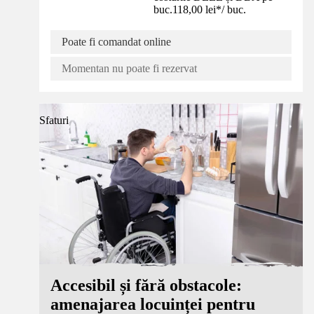
buc.
118,00 lei
*
/
buc.
Poate fi comandat online
Momentan nu poate fi rezervat
Sfaturi
Accesibil și fără obstacole:
amenajarea locuinței pentru