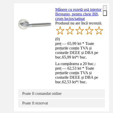
Mânere cu rozetă ușă interior
Bergamo, pentru cheie BB,
crom lucios/satinat
Produsul nu are încă recenzii.
(
0
)
preț — 65,99 lei * Toate
prețurile conțin TVA și
costurile DEEE și DBA pe
buc.
65,99 lei
*
/
buc.
La cumpărarea a 20 buc.:
preț — 62,53 lei * Toate
prețurile conțin TVA și
costurile DEEE și DBA pe
buc.
62,53 lei
*
/
buc.
Poate fi comandat online
Poate fi rezervat