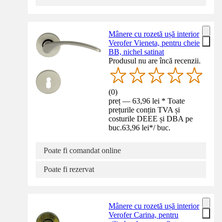
Mânere cu rozetă ușă interior
Verofer Vieneta, pentru cheie
BB, nichel satinat
Produsul nu are încă recenzii.
(
0
)
preț — 63,96 lei * Toate
prețurile conțin TVA și
costurile DEEE și DBA pe
buc.
63,96 lei
*
/
buc.
Poate fi comandat online
Poate fi rezervat
Mânere cu rozetă ușă interior
Verofer Carina, pentru