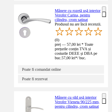
Mânere cu rozetă ușă interior
Verofer Carina, pentru
cilindru, crom satinat
Produsul nu are încă recenzii.
(
0
)
preț — 57,00 lei * Toate
prețurile conțin TVA și
costurile DEEE și DBA pe
buc.
57,00 lei
*
/
buc.
Poate fi comandat online
Poate fi rezervat
Mânere cu șild ușă interior
Verofer Vieneta 90/225 mm,
pentru cilindru, crom satinat