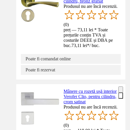
cilindru, bronz grafiat
Produsul nu are încă recenzii.
(
0
)
preț — 73,11 lei * Toate
prețurile conțin TVA și
costurile DEEE și DBA pe
buc.
73,11 lei
*
/
buc.
Poate fi comandat online
Poate fi rezervat
Mânere cu rozetă ușă interior
Verofer Clio, pentru cilindru,
crom satinat
Produsul nu are încă recenzii.
(
0
)