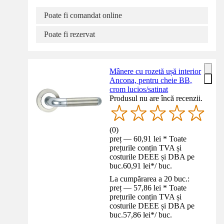
Poate fi comandat online
Poate fi rezervat
Mânere cu rozetă ușă interior
Ancona, pentru cheie BB,
crom lucios/satinat
Produsul nu are încă recenzii.
(
0
)
preț — 60,91 lei * Toate
prețurile conțin TVA și
costurile DEEE și DBA pe
buc.
60,91 lei
*
/
buc.
La cumpărarea a 20 buc.:
preț — 57,86 lei * Toate
prețurile conțin TVA și
costurile DEEE și DBA pe
buc.
57,86 lei
*
/
buc.