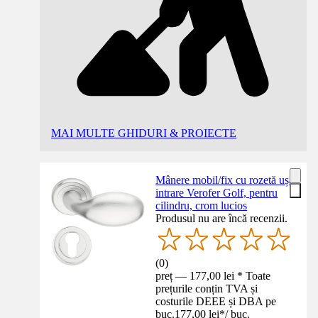
MAI MULTE GHIDURI & PROIECTE
Mânere mobil/fix cu rozetă ușă
intrare Verofer Golf, pentru
cilindru, crom lucios
Produsul nu are încă recenzii.
(
0
)
preț — 177,00 lei * Toate
prețurile conțin TVA și
costurile DEEE și DBA pe
buc.
177,00 lei
*
/
buc.