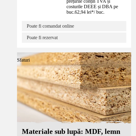
prețurile conțin TVA și
costurile DEEE și DBA pe
buc.
62,94 lei
*
/
buc.
Poate fi comandat online
Poate fi rezervat
Sfaturi
Materiale sub lupă: MDF, lemn