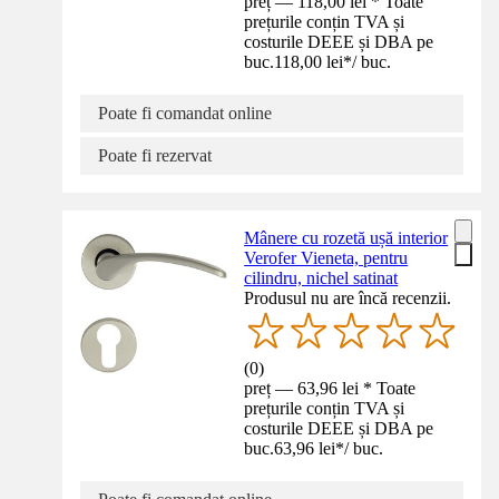
preț — 118,00 lei * Toate
prețurile conțin TVA și
costurile DEEE și DBA pe
buc.
118,00 lei
*
/
buc.
Poate fi comandat online
Poate fi rezervat
Mânere cu rozetă ușă interior
Verofer Vieneta, pentru
cilindru, nichel satinat
Produsul nu are încă recenzii.
(
0
)
preț — 63,96 lei * Toate
prețurile conțin TVA și
costurile DEEE și DBA pe
buc.
63,96 lei
*
/
buc.