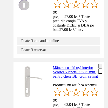
(
0
)
preț — 57,00 lei * Toate
prețurile conțin TVA și
costurile DEEE și DBA pe
buc.
57,00 lei
*
/
buc.
Poate fi comandat online
Poate fi rezervat
Mânere cu șild ușă interior
Verofer Vieneta 90/225 mm,
pentru cheie BB, crom satinat
Produsul nu are încă recenzii.
(
0
)
preț — 62,94 lei * Toate