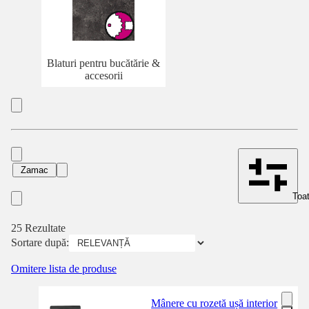
Blaturi pentru bucătărie &
accesorii
Zamac
Toat
25 Rezultate
Sortare după:
Omitere lista de produse
Mânere cu rozetă ușă interior