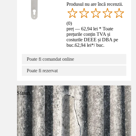
Produsul nu are încă recenzii.
(
0
)
preț — 62,94 lei * Toate
prețurile conțin TVA și
costurile DEEE și DBA pe
buc.
62,94 lei
*
/
buc.
Poate fi comandat online
Poate fi rezervat
Sfaturi