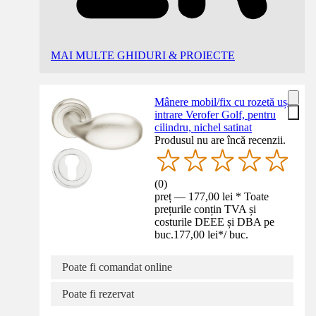
MAI MULTE GHIDURI & PROIECTE
Mânere mobil/fix cu rozetă ușă
intrare Verofer Golf, pentru
cilindru, nichel satinat
Produsul nu are încă recenzii.
(
0
)
preț — 177,00 lei * Toate
prețurile conțin TVA și
costurile DEEE și DBA pe
buc.
177,00 lei
*
/
buc.
Poate fi comandat online
Poate fi rezervat