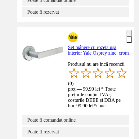
Poate fi comandat online
Poate fi rezervat
Set mânere cu rozetă ușă
interior Yale Osprey zinc, crom
Produsul nu are încă recenzii.
(
0
)
preț — 99,90 lei * Toate
prețurile conțin TVA și
costurile DEEE și DBA pe
buc.
99,90 lei
*
/
buc.
Poate fi comandat online
Poate fi rezervat