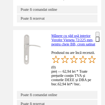
Poate fi comandat online
Poate fi rezervat
Mânere cu șild ușă interior
Verofer Vieneta 72/225 mm,
pentru cheie BB, crom satinat
Produsul nu are încă recenzii.
(
0
)
preț — 62,94 lei * Toate
prețurile conțin TVA și
costurile DEEE și DBA pe
buc.
62,94 lei
*
/
buc.
Poate fi comandat online
Poate fi rezervat