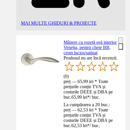
MAI MULTE GHIDURI & PROIECTE
Mânere cu rozetă ușă interior
Veneția, pentru cheie BB,
crom lucios/satinat
Produsul nu are încă recenzii.
(
0
)
preț — 65,99 lei * Toate
prețurile conțin TVA și
costurile DEEE și DBA pe
buc.
65,99 lei
*
/
buc.
La cumpărarea a 20 buc.:
preț — 62,53 lei * Toate
prețurile conțin TVA și
costurile DEEE și DBA pe
buc.
62,53 lei
*
/
buc.