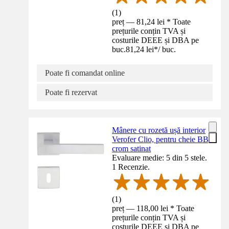
(
1
)
preț — 81,24 lei * Toate
prețurile conțin TVA și
costurile DEEE și DBA pe
buc.
81,24 lei
*
/
buc.
Poate fi comandat online
Poate fi rezervat
Mânere cu rozetă ușă interior
Verofer Clio, pentru cheie BB,
crom satinat
Evaluare medie: 5 din 5 stele.
1 Recenzie.
(
1
)
preț — 118,00 lei * Toate
prețurile conțin TVA și
costurile DEEE și DBA pe