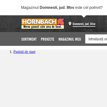
Magazinul
Domnesti, jud. Ilfov
este cel potrivit?
Domnesti, jud. Ilfov
SORTIMENT
PROIECTE
MAGAZINUL MEU
Pagină de start