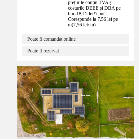
prețurile conțin TVA și
costurile DEEE și DBA pe
buc.
18,15 lei
*
/
buc.
Corespunde la 7,56 lei pe
m
(
7,56 lei
/
m
)
Poate fi comandat online
Poate fi rezervat
Sfaturi