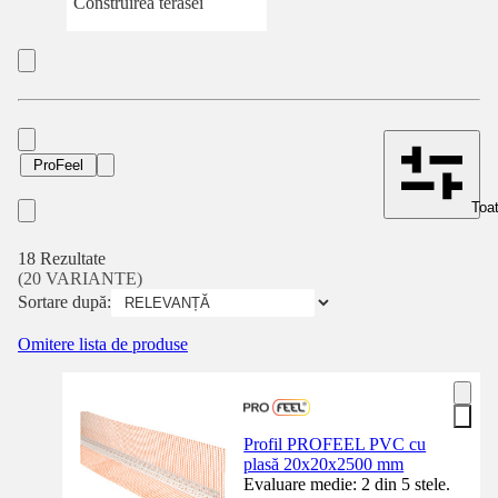
Construirea terasei
ProFeel
Toat
18 Rezultate
(20 VARIANTE)
Sortare după:
Omitere lista de produse
Profil PROFEEL PVC cu
plasă 20x20x2500 mm
Evaluare medie: 2 din 5 stele.