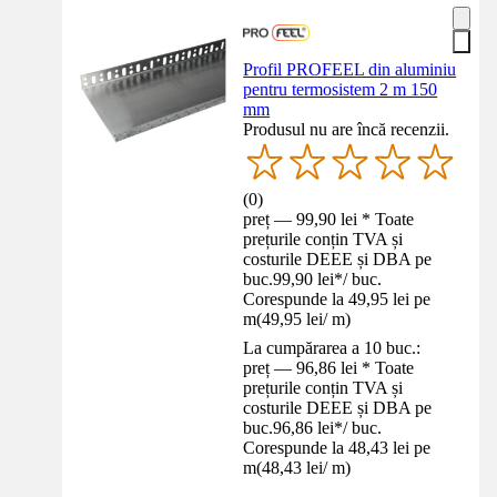
Profil PROFEEL din aluminiu
pentru termosistem 2 m 150
mm
Produsul nu are încă recenzii.
(
0
)
preț — 99,90 lei * Toate
prețurile conțin TVA și
costurile DEEE și DBA pe
buc.
99,90 lei
*
/
buc.
Corespunde la 49,95 lei pe
m
(
49,95 lei
/
m
)
La cumpărarea a 10 buc.:
preț — 96,86 lei * Toate
prețurile conțin TVA și
costurile DEEE și DBA pe
buc.
96,86 lei
*
/
buc.
Corespunde la 48,43 lei pe
m
(
48,43 lei
/
m
)