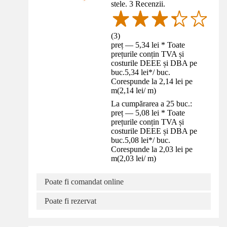
stele. 3 Recenzii.
(
3
)
preț — 5,34 lei * Toate
prețurile conțin TVA și
costurile DEEE și DBA pe
buc.
5,34 lei
*
/
buc.
Corespunde la 2,14 lei pe
m
(
2,14 lei
/
m
)
La cumpărarea a 25 buc.:
preț — 5,08 lei * Toate
prețurile conțin TVA și
costurile DEEE și DBA pe
buc.
5,08 lei
*
/
buc.
Corespunde la 2,03 lei pe
m
(
2,03 lei
/
m
)
Poate fi comandat online
Poate fi rezervat