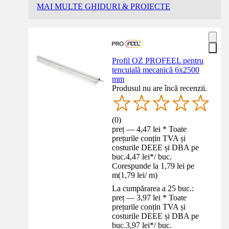
MAI MULTE GHIDURI & PROIECTE
Profil OZ PROFEEL pentru
tencuială mecanică 6x2500
mm
Produsul nu are încă recenzii.
(
0
)
preț — 4,47 lei * Toate
prețurile conțin TVA și
costurile DEEE și DBA pe
buc.
4,47 lei
*
/
buc.
Corespunde la 1,79 lei pe
m
(
1,79 lei
/
m
)
La cumpărarea a 25 buc.:
preț — 3,97 lei * Toate
prețurile conțin TVA și
costurile DEEE și DBA pe
buc.
3,97 lei
*
/
buc.