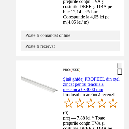
prețurile conțin TVA și
costurile DEEE și DBA pe
buc.
12,14 lei
*
/
buc.
Corespunde la 4,05 lei pe
m
(
4,05 lei
/
m
)
Poate fi comandat online
Poate fi rezervat
Șină ghidaj PROFEEL din oțel
zincat pentru tencuială
mecanică 6x3000 mm
Produsul nu are încă recenzii.
(
0
)
preț — 7,88 lei * Toate
prețurile conțin TVA și
costurile DEEE și DBA pe