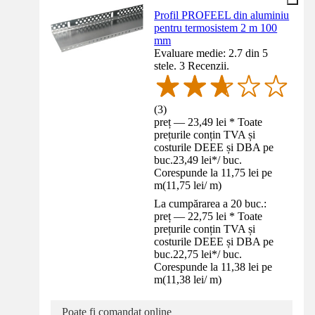
Profil PROFEEL din aluminiu
pentru termosistem 2 m 100
mm
Evaluare medie: 2.7 din 5
stele. 3 Recenzii.
(
3
)
preț — 23,49 lei * Toate
prețurile conțin TVA și
costurile DEEE și DBA pe
buc.
23,49 lei
*
/
buc.
Corespunde la 11,75 lei pe
m
(
11,75 lei
/
m
)
La cumpărarea a 20 buc.:
preț — 22,75 lei * Toate
prețurile conțin TVA și
costurile DEEE și DBA pe
buc.
22,75 lei
*
/
buc.
Corespunde la 11,38 lei pe
m
(
11,38 lei
/
m
)
Poate fi comandat online