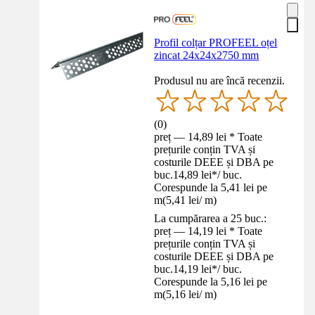
Profil colțar PROFEEL oțel
zincat 24x24x2750 mm
Produsul nu are încă recenzii.
(
0
)
preț — 14,89 lei * Toate
prețurile conțin TVA și
costurile DEEE și DBA pe
buc.
14,89 lei
*
/
buc.
Corespunde la 5,41 lei pe
m
(
5,41 lei
/
m
)
La cumpărarea a 25 buc.:
preț — 14,19 lei * Toate
prețurile conțin TVA și
costurile DEEE și DBA pe
buc.
14,19 lei
*
/
buc.
Corespunde la 5,16 lei pe
m
(
5,16 lei
/
m
)