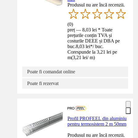
Produsul nu are încă recenzii.
(
0
)
preț — 8,03 lei * Toate
prețurile conțin TVA și
costurile DEEE și DBA pe
buc.
8,03 lei
*
/
buc.
Corespunde la 3,21 lei pe
m
(
3,21 lei
/
m
)
Poate fi comandat online
Poate fi rezervat
Profil PROFEEL din aluminiu
pentru termosistem 2 m 50mm
Produsul nu are încă recenzii.