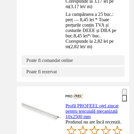
Corespunde la 3,17 lei pe
m
(
3,17 lei
/
m
)
La cumpărarea a 25 buc.:
preț — 8,45 lei * Toate
prețurile conțin TVA și
costurile DEEE și DBA pe
buc.
8,45 lei
*
/
buc.
Corespunde la 2,82 lei pe
m
(
2,82 lei
/
m
)
Poate fi comandat online
Poate fi rezervat
Profil PROFEEL oțel zincat
pentru tencuială mecanizată
10x2500 mm
Produsul nu are încă recenzii.