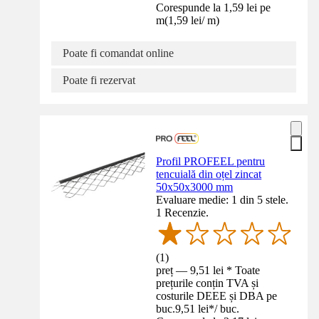
Corespunde la 1,59 lei pe
m
(
1,59 lei
/
m
)
Poate fi comandat online
Poate fi rezervat
Profil PROFEEL pentru
tencuială din oțel zincat
50x50x3000 mm
Evaluare medie: 1 din 5 stele.
1 Recenzie.
(
1
)
preț — 9,51 lei * Toate
prețurile conțin TVA și
costurile DEEE și DBA pe
buc.
9,51 lei
*
/
buc.