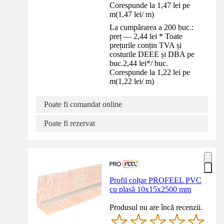
Corespunde la 1,47 lei pe
m
(
1,47 lei
/
m
)
La cumpărarea a 200 buc.:
preț — 2,44 lei * Toate
prețurile conțin TVA și
costurile DEEE și DBA pe
buc.
2,44 lei
*
/
buc.
Corespunde la 1,22 lei pe
m
(
1,22 lei
/
m
)
Poate fi comandat online
Poate fi rezervat
Profil colțar PROFEEL PVC
cu plasă 10x15x2500 mm
Produsul nu are încă recenzii.