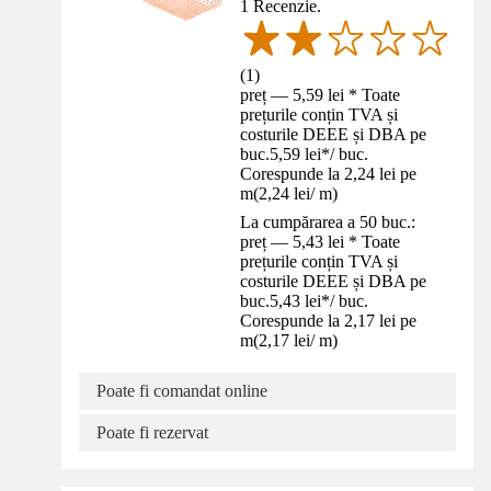
1 Recenzie.
(
1
)
preț — 5,59 lei * Toate
prețurile conțin TVA și
costurile DEEE și DBA pe
buc.
5,59 lei
*
/
buc.
Corespunde la 2,24 lei pe
m
(
2,24 lei
/
m
)
La cumpărarea a 50 buc.:
preț — 5,43 lei * Toate
prețurile conțin TVA și
costurile DEEE și DBA pe
buc.
5,43 lei
*
/
buc.
Corespunde la 2,17 lei pe
m
(
2,17 lei
/
m
)
Poate fi comandat online
Poate fi rezervat