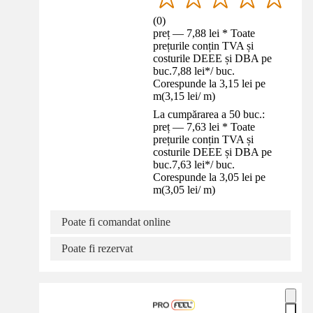
(
0
)
preț — 7,88 lei * Toate
prețurile conțin TVA și
costurile DEEE și DBA pe
buc.
7,88 lei
*
/
buc.
Corespunde la 3,15 lei pe
m
(
3,15 lei
/
m
)
La cumpărarea a 50 buc.:
preț — 7,63 lei * Toate
prețurile conțin TVA și
costurile DEEE și DBA pe
buc.
7,63 lei
*
/
buc.
Corespunde la 3,05 lei pe
m
(
3,05 lei
/
m
)
Poate fi comandat online
Poate fi rezervat