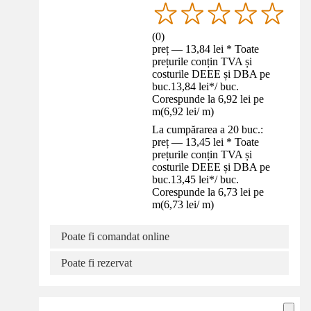
(
0
)
preț — 13,84 lei * Toate
prețurile conțin TVA și
costurile DEEE și DBA pe
buc.
13,84 lei
*
/
buc.
Corespunde la 6,92 lei pe
m
(
6,92 lei
/
m
)
La cumpărarea a 20 buc.:
preț — 13,45 lei * Toate
prețurile conțin TVA și
costurile DEEE și DBA pe
buc.
13,45 lei
*
/
buc.
Corespunde la 6,73 lei pe
m
(
6,73 lei
/
m
)
Poate fi comandat online
Poate fi rezervat