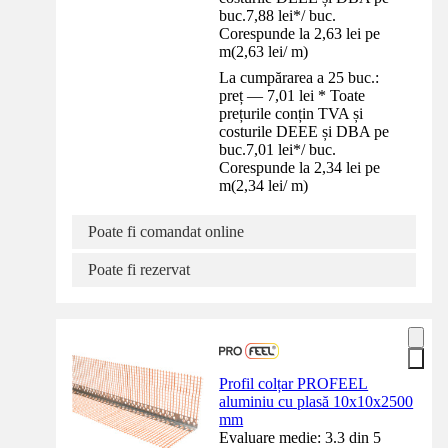
buc.
7,88 lei
*
/
buc.
Corespunde la 2,63 lei pe
m
(
2,63 lei
/
m
)
La cumpărarea a 25 buc.:
preț — 7,01 lei * Toate
prețurile conțin TVA și
costurile DEEE și DBA pe
buc.
7,01 lei
*
/
buc.
Corespunde la 2,34 lei pe
m
(
2,34 lei
/
m
)
Poate fi comandat online
Poate fi rezervat
Profil colțar PROFEEL
aluminiu cu plasă 10x10x2500
mm
Evaluare medie: 3.3 din 5