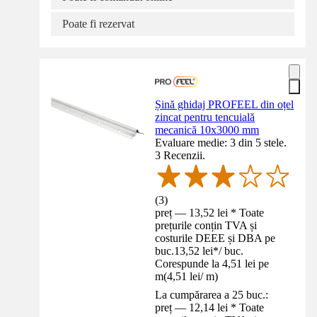
Poate fi rezervat
Șină ghidaj PROFEEL din oțel
zincat pentru tencuială
mecanică 10x3000 mm
Evaluare medie: 3 din 5 stele.
3 Recenzii.
(
3
)
preț — 13,52 lei * Toate
prețurile conțin TVA și
costurile DEEE și DBA pe
buc.
13,52 lei
*
/
buc.
Corespunde la 4,51 lei pe
m
(
4,51 lei
/
m
)
La cumpărarea a 25 buc.:
preț — 12,14 lei * Toate