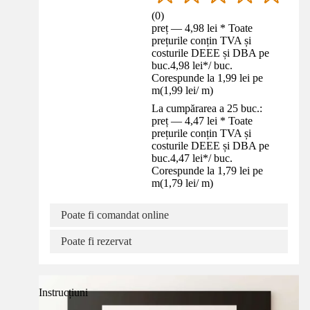
(
0
)
preț — 4,98 lei * Toate
prețurile conțin TVA și
costurile DEEE și DBA pe
buc.
4,98 lei
*
/
buc.
Corespunde la 1,99 lei pe
m
(
1,99 lei
/
m
)
La cumpărarea a 25 buc.:
preț — 4,47 lei * Toate
prețurile conțin TVA și
costurile DEEE și DBA pe
buc.
4,47 lei
*
/
buc.
Corespunde la 1,79 lei pe
m
(
1,79 lei
/
m
)
Poate fi comandat online
Poate fi rezervat
Instrucțiuni