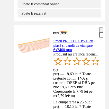
Poate fi comandat online
Poate fi rezervat
Profil PROFEEL PVC cu
plasă și bandă de etanșare
6x2400 mm
Produsul nu are încă recenzii.
(
0
)
preț — 18,69 lei * Toate
prețurile conțin TVA și
costurile DEEE și DBA pe
buc.
18,69 lei
*
/
buc.
Corespunde la 7,79 lei pe
m
(
7,79 lei
/
m
)
La cumpărarea a 25 buc.:
preț — 18,15 lei * Toate