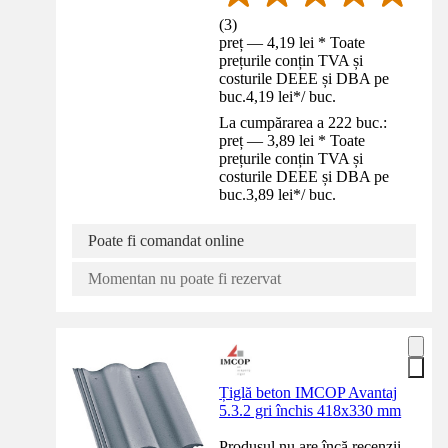
(
3
)
preț — 4,19 lei * Toate
prețurile conțin TVA și
costurile DEEE și DBA pe
buc.
4,19 lei
*
/
buc.
La cumpărarea a 222 buc.:
preț — 3,89 lei * Toate
prețurile conțin TVA și
costurile DEEE și DBA pe
buc.
3,89 lei
*
/
buc.
Poate fi comandat online
Momentan nu poate fi rezervat
Țiglă beton IMCOP Avantaj
5.3.2 gri închis 418x330 mm
Produsul nu are încă recenzii.