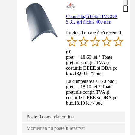
Coamă țiglă beton IMCOP
5.3.2 gri închis 400 mm
Produsul nu are încă recenzii.
(
0
)
preț — 18,60 lei * Toate
prețurile conțin TVA și
costurile DEEE și DBA pe
buc.
18,60 lei
*
/
buc.
La cumpărarea a 120 buc.:
preț — 18,10 lei * Toate
prețurile conțin TVA și
costurile DEEE și DBA pe
buc.
18,10 lei
*
/
buc.
Poate fi comandat online
Momentan nu poate fi rezervat