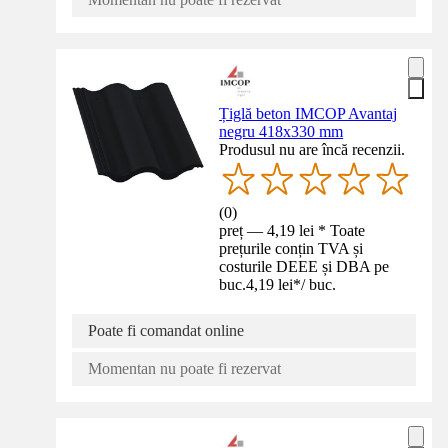
Țiglă beton IMCOP Avantaj
negru 418x330 mm
Produsul nu are încă recenzii.
(
0
)
preț — 4,19 lei * Toate
prețurile conțin TVA și
costurile DEEE și DBA pe
buc.
4,19 lei
*
/
buc.
Poate fi comandat online
Momentan nu poate fi rezervat