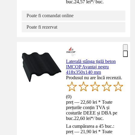
buc.
24,57 lei
*
/
buc.
Poate fi comandat online
Poate fi rezervat
Laterală stânga țiglă beton
IMCOP Avantaj negru
418x350x140 mm
Produsul nu are încă recenzii.
(
0
)
preț — 22,60 lei * Toate
prețurile conțin TVA și
costurile DEEE și DBA pe
buc.
22,60 lei
*
/
buc.
La cumpărarea a 45 buc.:
preț — 21,90 lei * Toate