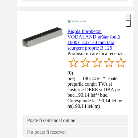
Rigolă fibrobeton
VODALAND grătar fontă
1000x140x130 mm fără
scurgere proprie B 125
Produsul nu are încă recenzii.
(
0
)
preț — 190,14 lei * Toate
prețurile conțin TVA și
costurile DEEE și DBA pe
buc.
190,14 lei
*
/
buc.
Corespunde la 190,14 lei pe
m
(
190,14 lei
/
m
)
Poate fi comandat online
Nu poate fi rezervat