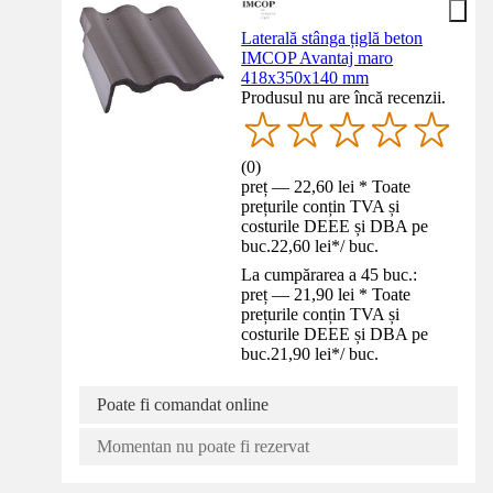
Laterală stânga țiglă beton
IMCOP Avantaj maro
418x350x140 mm
Produsul nu are încă recenzii.
(
0
)
preț — 22,60 lei * Toate
prețurile conțin TVA și
costurile DEEE și DBA pe
buc.
22,60 lei
*
/
buc.
La cumpărarea a 45 buc.:
preț — 21,90 lei * Toate
prețurile conțin TVA și
costurile DEEE și DBA pe
buc.
21,90 lei
*
/
buc.
Poate fi comandat online
Momentan nu poate fi rezervat