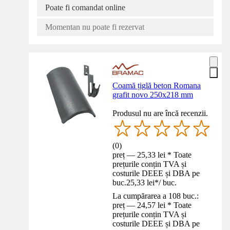
Poate fi comandat online
Momentan nu poate fi rezervat
Coamă țiglă beton Romana
grafit novo 250x218 mm
Produsul nu are încă recenzii.
(
0
)
preț — 25,33 lei * Toate
prețurile conțin TVA și
costurile DEEE și DBA pe
buc.
25,33 lei
*
/
buc.
La cumpărarea a 108 buc.:
preț — 24,57 lei * Toate
prețurile conțin TVA și
costurile DEEE și DBA pe