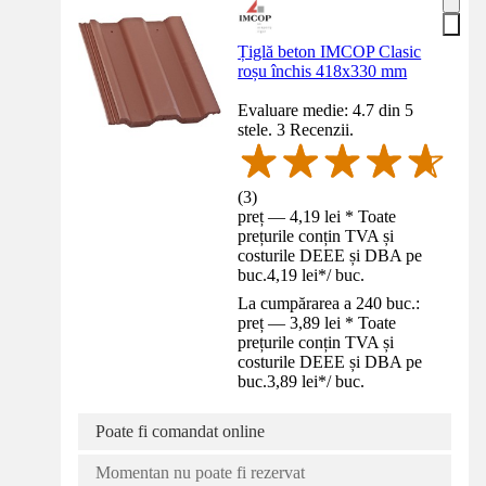
Țiglă beton IMCOP Clasic
roșu închis 418x330 mm
Evaluare medie: 4.7 din 5
stele. 3 Recenzii.
(
3
)
preț — 4,19 lei * Toate
prețurile conțin TVA și
costurile DEEE și DBA pe
buc.
4,19 lei
*
/
buc.
La cumpărarea a 240 buc.:
preț — 3,89 lei * Toate
prețurile conțin TVA și
costurile DEEE și DBA pe
buc.
3,89 lei
*
/
buc.
Poate fi comandat online
Momentan nu poate fi rezervat