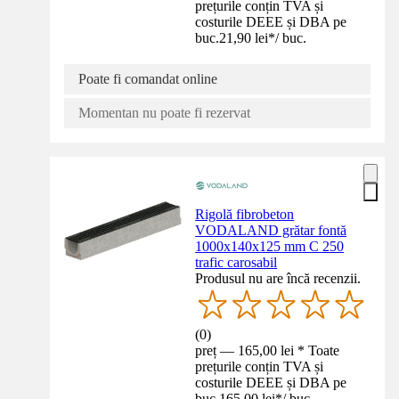
prețurile conțin TVA și
costurile DEEE și DBA pe
buc.
21,90 lei
*
/
buc.
Poate fi comandat online
Momentan nu poate fi rezervat
Rigolă fibrobeton
VODALAND grătar fontă
1000x140x125 mm C 250
trafic carosabil
Produsul nu are încă recenzii.
(
0
)
preț — 165,00 lei * Toate
prețurile conțin TVA și
costurile DEEE și DBA pe
buc.
165,00 lei
*
/
buc.