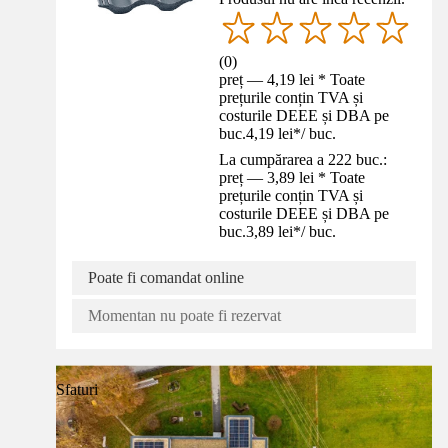
(
0
)
preț — 4,19 lei * Toate
prețurile conțin TVA și
costurile DEEE și DBA pe
buc.
4,19 lei
*
/
buc.
La cumpărarea a 222 buc.:
preț — 3,89 lei * Toate
prețurile conțin TVA și
costurile DEEE și DBA pe
buc.
3,89 lei
*
/
buc.
Poate fi comandat online
Momentan nu poate fi rezervat
Sfaturi