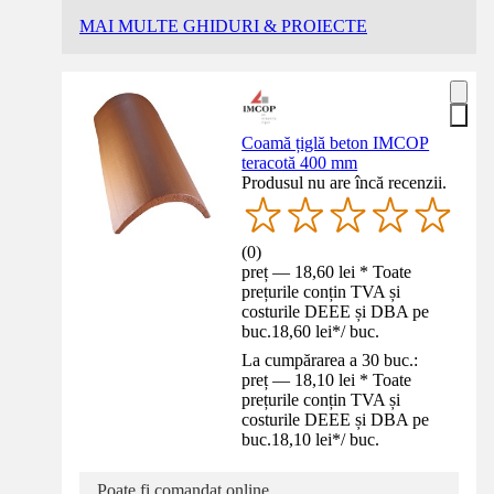
MAI MULTE GHIDURI & PROIECTE
Coamă țiglă beton IMCOP
teracotă 400 mm
Produsul nu are încă recenzii.
(
0
)
preț — 18,60 lei * Toate
prețurile conțin TVA și
costurile DEEE și DBA pe
buc.
18,60 lei
*
/
buc.
La cumpărarea a 30 buc.:
preț — 18,10 lei * Toate
prețurile conțin TVA și
costurile DEEE și DBA pe
buc.
18,10 lei
*
/
buc.
Poate fi comandat online