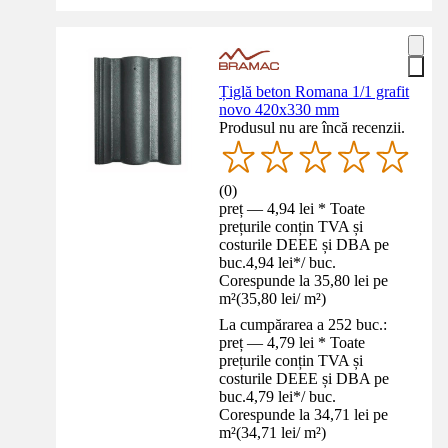
Țiglă beton Romana 1/1 grafit
novo 420x330 mm
Produsul nu are încă recenzii.
(
0
)
preț — 4,94 lei * Toate
prețurile conțin TVA și
costurile DEEE și DBA pe
buc.
4,94 lei
*
/
buc.
Corespunde la 35,80 lei pe
m²
(
35,80 lei
/
m²
)
La cumpărarea a 252 buc.:
preț — 4,79 lei * Toate
prețurile conțin TVA și
costurile DEEE și DBA pe
buc.
4,79 lei
*
/
buc.
Corespunde la 34,71 lei pe
m²
(
34,71 lei
/
m²
)