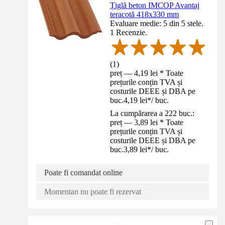
Țiglă beton IMCOP Avantaj
teracotă 418x330 mm
Evaluare medie: 5 din 5 stele.
1 Recenzie.
(
1
)
preț — 4,19 lei * Toate
prețurile conțin TVA și
costurile DEEE și DBA pe
buc.
4,19 lei
*
/
buc.
La cumpărarea a 222 buc.:
preț — 3,89 lei * Toate
prețurile conțin TVA și
costurile DEEE și DBA pe
buc.
3,89 lei
*
/
buc.
Poate fi comandat online
Momentan nu poate fi rezervat