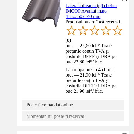
Laterală dreapta țiglă beton
IMCOP Avantaj maro
418x350x140 mm
Produsul nu are încă recenzii.
(
0
)
preț — 22,60 lei * Toate
prețurile conțin TVA și
costurile DEEE și DBA pe
buc.
22,60 lei
*
/
buc.
La cumpărarea a 45 buc.:
preț — 21,90 lei * Toate
prețurile conțin TVA și
costurile DEEE și DBA pe
buc.
21,90 lei
*
/
buc.
Poate fi comandat online
Momentan nu poate fi rezervat