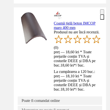
Coamă țiglă beton IMCOP
maro 400 mm
Produsul nu are încă recenzii.
(
0
)
preț — 18,60 lei * Toate
prețurile conțin TVA și
costurile DEEE și DBA pe
buc.
18,60 lei
*
/
buc.
La cumpărarea a 120 buc.:
preț — 18,10 lei * Toate
prețurile conțin TVA și
costurile DEEE și DBA pe
buc.
18,10 lei
*
/
buc.
Poate fi comandat online
Momentan nu poate fi rezervat