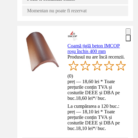
Momentan nu poate fi rezervat
Coamă țiglă beton IMCOP
roșu închis 400 mm
Produsul nu are încă recenzii.
(
0
)
preț — 18,60 lei * Toate
prețurile conțin TVA și
costurile DEEE și DBA pe
buc.
18,60 lei
*
/
buc.
La cumpărarea a 120 buc.:
preț — 18,10 lei * Toate
prețurile conțin TVA și
costurile DEEE și DBA pe
buc.
18,10 lei
*
/
buc.