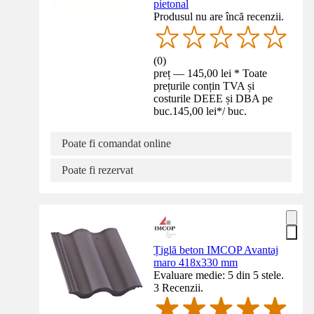
pietonal
Produsul nu are încă recenzii.
(
0
)
preț — 145,00 lei * Toate
prețurile conțin TVA și
costurile DEEE și DBA pe
buc.
145,00 lei
*
/
buc.
Poate fi comandat online
Poate fi rezervat
Țiglă beton IMCOP Avantaj
maro 418x330 mm
Evaluare medie: 5 din 5 stele.
3 Recenzii.