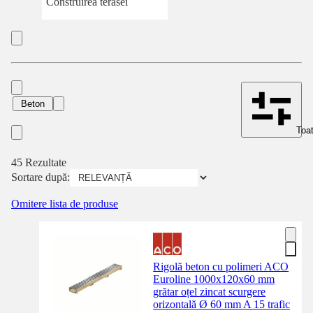
Construirea terasei
Beton
Toat
45 Rezultate
Sortare după:
Omitere lista de produse
Rigolă beton cu polimeri ACO
Euroline 1000x120x60 mm
grătar oțel zincat scurgere
orizontală Ø 60 mm A 15 trafic