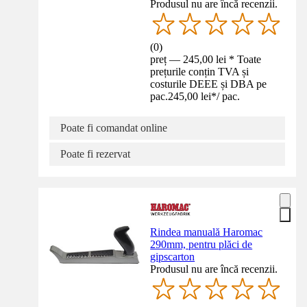
Produsul nu are încă recenzii.
(
0
)
preț — 245,00 lei * Toate
prețurile conțin TVA și
costurile DEEE și DBA pe
pac.
245,00 lei
*
/
pac.
Poate fi comandat online
Poate fi rezervat
Rindea manuală Haromac
290mm, pentru plăci de
gipscarton
Produsul nu are încă recenzii.