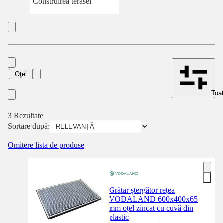
Construirea terasei
Oţel
Toat
3 Rezultate
Sortare după:
Omitere lista de produse
Grătar ștergător rețea
VODALAND 600x400x65
mm oțel zincat cu cuvă din
plastic