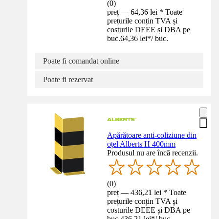
(
0
)
preț — 64,36 lei * Toate
prețurile conțin TVA și
costurile DEEE și DBA pe
buc.
64,36 lei
*
/
buc.
Poate fi comandat online
Poate fi rezervat
Apărătoare anti-coliziune din
oțel Alberts H 400mm
Produsul nu are încă recenzii.
(
0
)
preț — 436,21 lei * Toate
prețurile conțin TVA și
costurile DEEE și DBA pe
buc.
436,21 lei
*
/
buc.