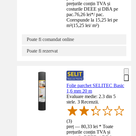
prețurile conțin TVA și
costurile DEEE și DBA pe
pac.
76,26 lei
*
/
pac.
Corespunde la 15,25 lei pe
m²
(
15,25 lei
/
m²
)
Poate fi comandat online
Poate fi rezervat
Folie parchet SELITEC Basic
1,6 mm 20 m
Evaluare medie: 2.3 din 5
stele. 3 Recenzii.
(
3
)
preț — 80,33 lei * Toate
prețurile conțin TVA și