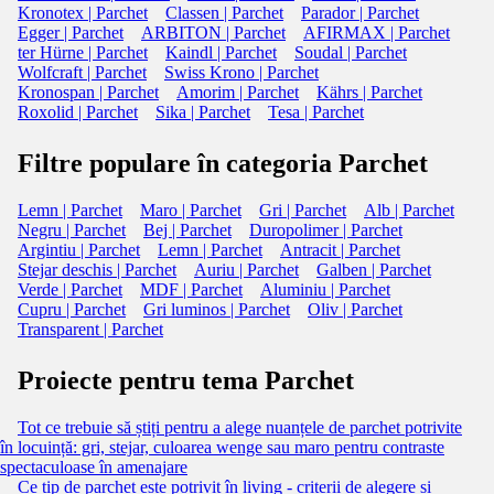
Kronotex | Parchet
Classen | Parchet
Parador | Parchet
Egger | Parchet
ARBITON | Parchet
AFIRMAX | Parchet
ter Hürne | Parchet
Kaindl | Parchet
Soudal | Parchet
Wolfcraft | Parchet
Swiss Krono | Parchet
Kronospan | Parchet
Amorim | Parchet
Kährs | Parchet
Roxolid | Parchet
Sika | Parchet
Tesa | Parchet
Filtre populare în categoria Parchet
Lemn | Parchet
Maro | Parchet
Gri | Parchet
Alb | Parchet
Negru | Parchet
Bej | Parchet
Duropolimer | Parchet
Argintiu | Parchet
Lemn | Parchet
Antracit | Parchet
Stejar deschis | Parchet
Auriu | Parchet
Galben | Parchet
Verde | Parchet
MDF | Parchet
Aluminiu | Parchet
Cupru | Parchet
Gri luminos | Parchet
Oliv | Parchet
Transparent | Parchet
Proiecte pentru tema Parchet
Tot ce trebuie să știți pentru a alege nuanțele de parchet potrivite
în locuință: gri, stejar, culoarea wenge sau maro pentru contraste
spectaculoase în amenajare
Ce tip de parchet este potrivit în living - criterii de alegere și