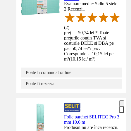
Evaluare medie: 5 din 5 stele.
2 Recenzii.
(
2
)
preț — 50,74 lei * Toate
prețurile conțin TVA și
costurile DEEE și DBA pe
pac.
50,74 lei
*
/
pac.
Corespunde la 10,15 lei pe
m²
(
10,15 lei
/
m²
)
Poate fi comandat online
Poate fi rezervat
Folie parchet SELITEC Pro 3
mm 10,6 m
Produsul nu are încă recenzii.