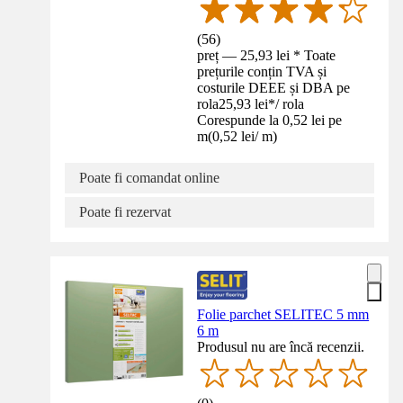
(
56
)
preț — 25,93 lei * Toate
prețurile conțin TVA și
costurile DEEE și DBA pe
rola
25,93 lei
*
/
rola
Corespunde la 0,52 lei pe
m
(
0,52 lei
/
m
)
Poate fi comandat online
Poate fi rezervat
Folie parchet SELITEC 5 mm
6 m
Produsul nu are încă recenzii.