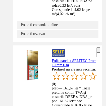
costurile DEEE și DBA pe
rola
80,33 lei
*
/
rola
Corespunde la 4,02 lei pe
m²
(
4,02 lei
/
m²
)
Poate fi comandat online
Poate fi rezervat
Folie parchet SELITEC Pro+
10 mm 6 m
Produsul nu are încă recenzii.
(
0
)
preț — 161,67 lei * Toate
prețurile conțin TVA și
costurile DEEE și DBA pe
pac.
161,67 lei
*
/
pac.
Corespunde la 26,95 lei pe