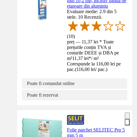
mm 10,2 mp, incusiv bandă de
etanșare din aluminiu
Evaluare medie: 2.9 din 5
stele. 10 Recenzii.
(
10
)
preț — 11,37 lei * Toate
prețurile conțin TVA și
costurile DEEE și DBA pe
m²
11,37 lei
*
/
m²
Corespunde la 116,00 lei pe
pac.
(
116,00 lei
/
pac.
)
Poate fi comandat online
Poate fi rezervat
Folie parchet SELITEC Pro 5
mm 5 m