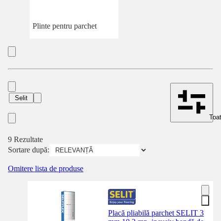
Plinte pentru parchet
Selit
Toat
9 Rezultate
Sortare după:
Omitere lista de produse
Placă pliabilă parchet SELIT 3