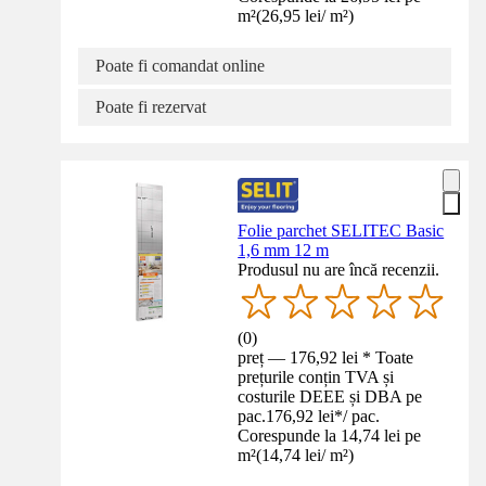
m²
(
26,95 lei
/
m²
)
Poate fi comandat online
Poate fi rezervat
Folie parchet SELITEC Basic
1,6 mm 12 m
Produsul nu are încă recenzii.
(
0
)
preț — 176,92 lei * Toate
prețurile conțin TVA și
costurile DEEE și DBA pe
pac.
176,92 lei
*
/
pac.
Corespunde la 14,74 lei pe
m²
(
14,74 lei
/
m²
)