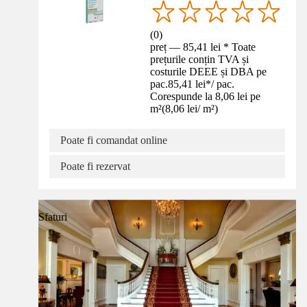
(
0
)
preț — 85,41 lei * Toate
prețurile conțin TVA și
costurile DEEE și DBA pe
pac.
85,41 lei
*
/
pac.
Corespunde la 8,06 lei pe
m²
(
8,06 lei
/
m²
)
Poate fi comandat online
Poate fi rezervat
Sfaturi