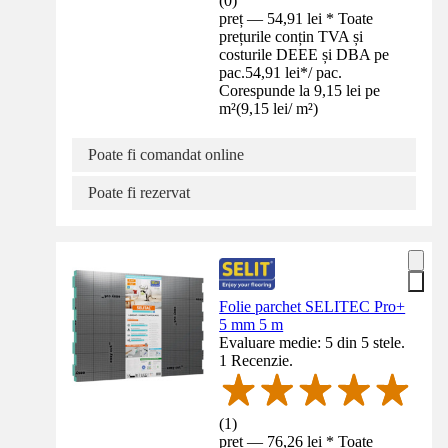
(
0
)
preț — 54,91 lei * Toate
prețurile conțin TVA și
costurile DEEE și DBA pe
pac.
54,91 lei
*
/
pac.
Corespunde la 9,15 lei pe
m²
(
9,15 lei
/
m²
)
Poate fi comandat online
Poate fi rezervat
Folie parchet SELITEC Pro+
5 mm 5 m
Evaluare medie: 5 din 5 stele.
1 Recenzie.
(
1
)
preț — 76,26 lei * Toate