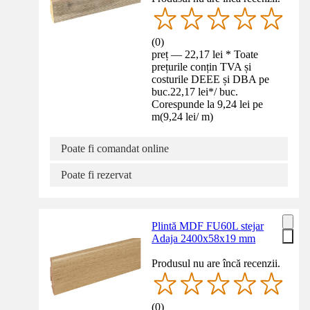
(
0
)
preț — 22,17 lei * Toate
prețurile conțin TVA și
costurile DEEE și DBA pe
buc.
22,17 lei
*
/
buc.
Corespunde la 9,24 lei pe
m
(
9,24 lei
/
m
)
Poate fi comandat online
Poate fi rezervat
Plintă MDF FU60L stejar
Adaja 2400x58x19 mm
Produsul nu are încă recenzii.
(
0
)