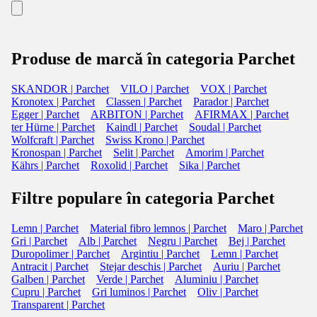
Produse de marcă în categoria Parchet
SKANDOR | Parchet
VILO | Parchet
VOX | Parchet
Kronotex | Parchet
Classen | Parchet
Parador | Parchet
Egger | Parchet
ARBITON | Parchet
AFIRMAX | Parchet
ter Hürne | Parchet
Kaindl | Parchet
Soudal | Parchet
Wolfcraft | Parchet
Swiss Krono | Parchet
Kronospan | Parchet
Selit | Parchet
Amorim | Parchet
Kährs | Parchet
Roxolid | Parchet
Sika | Parchet
Filtre populare în categoria Parchet
Lemn | Parchet
Material fibro lemnos | Parchet
Maro | Parchet
Gri | Parchet
Alb | Parchet
Negru | Parchet
Bej | Parchet
Duropolimer | Parchet
Argintiu | Parchet
Lemn | Parchet
Antracit | Parchet
Stejar deschis | Parchet
Auriu | Parchet
Galben | Parchet
Verde | Parchet
Aluminiu | Parchet
Cupru | Parchet
Gri luminos | Parchet
Oliv | Parchet
Transparent | Parchet