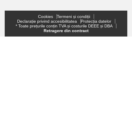
Cookies
Termeni și condiții
Declarație privind accesibilitatea
Protecția datelor
* Toate prețurile conțin TVA și costurile DEEE și DBA
Retragere din contract