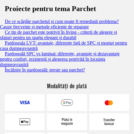
Proiecte pentru tema Parchet
De ce scârţâie parchetul şi cum poate fi remediată problema?
Cauze frecvente și metode eficiente de reparare
Ce tip de parchet este potrivit în living - criterii de alegere și
sfaturi pentru un spațiu elegant și durabil
Pardoseala LVT: avantaje, diferențe față de SPC și montaj pentru
casa dumneavoastră
Pardoseală SPC vs laminat: diferențe, avantaje și dezavantaje
pentru confort, rezistență și alegerea potrivită în locuința
dumneavoastră
Încălzire în pardoseală: gresie sau parchet?
Modalități de plată