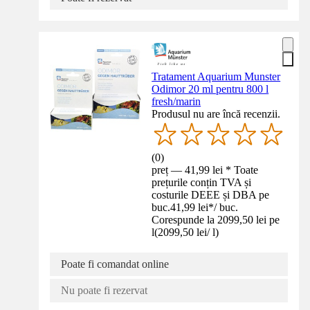
Tratament Aquarium Munster
Odimor 20 ml pentru 800 l
fresh/marin
Produsul nu are încă recenzii.
(
0
)
preț — 41,99 lei * Toate
prețurile conțin TVA și
costurile DEEE și DBA pe
buc.
41,99 lei
*
/
buc.
Corespunde la 2099,50 lei pe
l
(
2099,50 lei
/
l
)
Poate fi comandat online
Nu poate fi rezervat