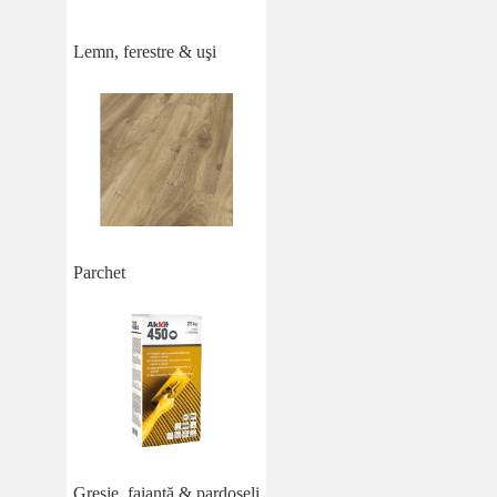
Lemn, ferestre & uşi
Parchet
Gresie, faianță & pardoseli