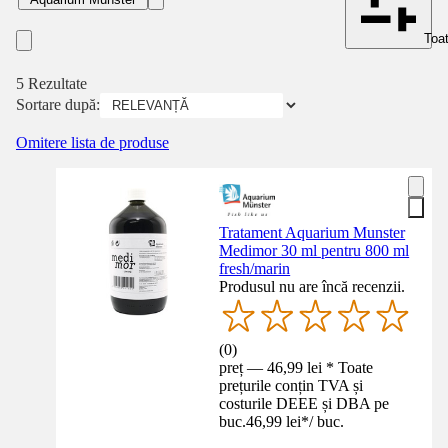
Toat
5 Rezultate
Sortare după:
Omitere lista de produse
Tratament Aquarium Munster
Medimor 30 ml pentru 800 ml
fresh/marin
Produsul nu are încă recenzii.
(
0
)
preț — 46,99 lei * Toate
prețurile conțin TVA și
costurile DEEE și DBA pe
buc.
46,99 lei
*
/
buc.