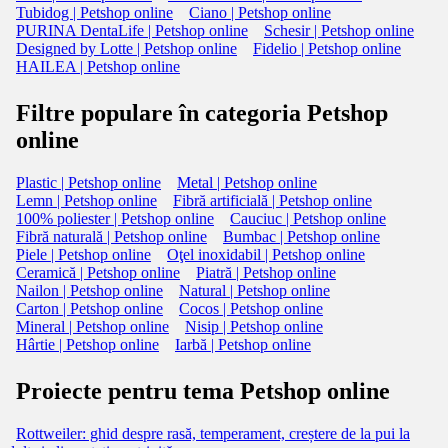
Tubidog | Petshop online
Ciano | Petshop online
PURINA DentaLife | Petshop online
Schesir | Petshop online
Designed by Lotte | Petshop online
Fidelio | Petshop online
HAILEA | Petshop online
Filtre populare în categoria Petshop
online
Plastic | Petshop online
Metal | Petshop online
Lemn | Petshop online
Fibră artificială | Petshop online
100% poliester | Petshop online
Cauciuc | Petshop online
Fibră naturală | Petshop online
Bumbac | Petshop online
Piele | Petshop online
Oţel inoxidabil | Petshop online
Ceramică | Petshop online
Piatră | Petshop online
Nailon | Petshop online
Natural | Petshop online
Carton | Petshop online
Cocos | Petshop online
Mineral | Petshop online
Nisip | Petshop online
Hârtie | Petshop online
Iarbă | Petshop online
Proiecte pentru tema Petshop online
Rottweiler: ghid despre rasă, temperament, creștere de la pui la