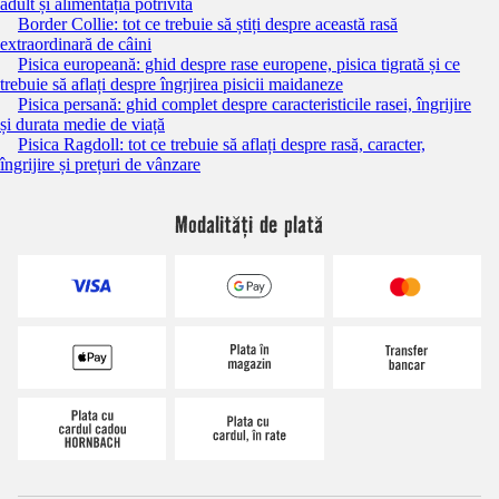
adult și alimentația potrivită
Border Collie: tot ce trebuie să știți despre această rasă
extraordinară de câini
Pisica europeană: ghid despre rase europene, pisica tigrată și ce
trebuie să aflați despre îngrjirea pisicii maidaneze
Pisica persană: ghid complet despre caracteristicile rasei, îngrijire
și durata medie de viață
Pisica Ragdoll: tot ce trebuie să aflați despre rasă, caracter,
îngrijire și prețuri de vânzare
Modalități de plată