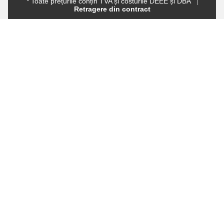
* Toate prețurile conțin TVA și costurile DEEE și DBA
Retragere din contract