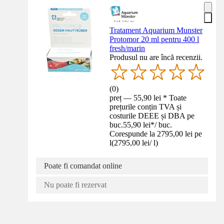
Tratament Aquarium Munster
Protomor 20 ml pentru 400 l
fresh/marin
Produsul nu are încă recenzii.
(
0
)
preț — 55,90 lei * Toate
prețurile conțin TVA și
costurile DEEE și DBA pe
buc.
55,90 lei
*
/
buc.
Corespunde la 2795,00 lei pe
l
(
2795,00 lei
/
l
)
Poate fi comandat online
Nu poate fi rezervat