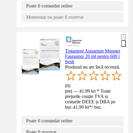
Poate fi comandat online
Momentan nu poate fi rezervat
Tratament Aquarium Munster
Faunamor 20 ml pentru 600 l
fresh
Produsul nu are încă recenzii.
(
0
)
preț — 41,99 lei * Toate
prețurile conțin TVA și
costurile DEEE și DBA pe
buc.
41,99 lei
*
/
buc.
Poate fi comandat online
Poate fi rezervat