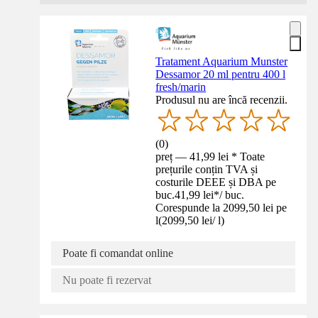
Tratament Aquarium Munster
Dessamor 20 ml pentru 400 l
fresh/marin
Produsul nu are încă recenzii.
(
0
)
preț — 41,99 lei * Toate
prețurile conțin TVA și
costurile DEEE și DBA pe
buc.
41,99 lei
*
/
buc.
Corespunde la 2099,50 lei pe
l
(
2099,50 lei
/
l
)
Poate fi comandat online
Nu poate fi rezervat