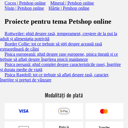
Cocos | Petshop online
Mineral | Petshop online
Nisip | Petshop online
Hârtie | Petshop online
Proiecte pentru tema Petshop online
Rottweiler: ghid despre rasă, temperament, creștere de la pui la
adult și alimentația potrivită
Border Collie: tot ce trebuie să știți despre această rasă
extraordinară de câini
Pisica europeană: ghid despre rase europene, pisica tigrată și ce
trebuie să aflați despre îngrjirea pisicii maidaneze
Pisica persană: ghid complet despre caracteristicile rasei, îngrijire
și durata medie de viață
Pisica Ragdoll: tot ce trebuie să aflați despre rasă, caracter,
îngrijire și prețuri de vânzare
Modalități de plată