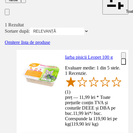
Toat
1 Rezultat
Sortare după:
Omitere lista de produse
Iarba pisicii Leopet 100 g
Evaluare medie: 1 din 5 stele.
1 Recenzie.
(
1
)
preț — 11,99 lei * Toate
prețurile conțin TVA și
costurile DEEE și DBA pe
buc.
11,99 lei
*
/
buc.
Corespunde la 119,90 lei pe
kg
(
119,90 lei
/
kg
)