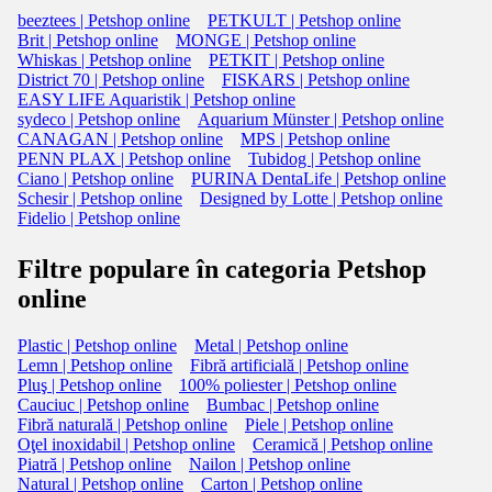
beeztees | Petshop online
PETKULT | Petshop online
Brit | Petshop online
MONGE | Petshop online
Whiskas | Petshop online
PETKIT | Petshop online
District 70 | Petshop online
FISKARS | Petshop online
EASY LIFE Aquaristik | Petshop online
sydeco | Petshop online
Aquarium Münster | Petshop online
CANAGAN | Petshop online
MPS | Petshop online
PENN PLAX | Petshop online
Tubidog | Petshop online
Ciano | Petshop online
PURINA DentaLife | Petshop online
Schesir | Petshop online
Designed by Lotte | Petshop online
Fidelio | Petshop online
Filtre populare în categoria Petshop
online
Plastic | Petshop online
Metal | Petshop online
Lemn | Petshop online
Fibră artificială | Petshop online
Pluş | Petshop online
100% poliester | Petshop online
Cauciuc | Petshop online
Bumbac | Petshop online
Fibră naturală | Petshop online
Piele | Petshop online
Oţel inoxidabil | Petshop online
Ceramică | Petshop online
Piatră | Petshop online
Nailon | Petshop online
Natural | Petshop online
Carton | Petshop online