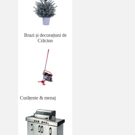
Brazi și decorațiuni de
Crăciun
Curățenie & menaj