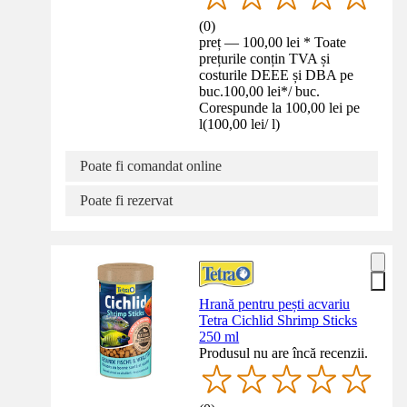
(
0
)
preț — 100,00 lei * Toate
prețurile conțin TVA și
costurile DEEE și DBA pe
buc.
100,00 lei
*
/
buc.
Corespunde la 100,00 lei pe
l
(
100,00 lei
/
l
)
Poate fi comandat online
Poate fi rezervat
Hrană pentru pești acvariu
Tetra Cichlid Shrimp Sticks
250 ml
Produsul nu are încă recenzii.