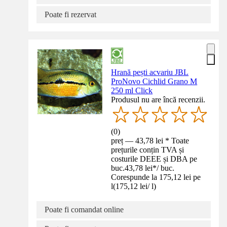
Poate fi rezervat
Hrană pești acvariu JBL
ProNovo Cichlid Grano M
250 ml Click
Produsul nu are încă recenzii.
(
0
)
preț — 43,78 lei * Toate
prețurile conțin TVA și
costurile DEEE și DBA pe
buc.
43,78 lei
*
/
buc.
Corespunde la 175,12 lei pe
l
(
175,12 lei
/
l
)
Poate fi comandat online