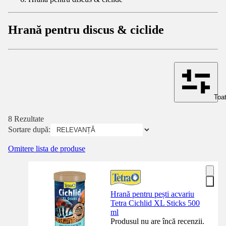
Hrană pentru discus & ciclide
Toat
8 Rezultate
Sortare după:
Omitere lista de produse
Hrană pentru pești acvariu
Tetra Cichlid XL Sticks 500
ml
Produsul nu are încă recenzii.