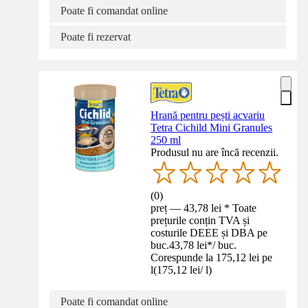
Poate fi comandat online
Poate fi rezervat
Hrană pentru pești acvariu
Tetra Cichild Mini Granules
250 ml
Produsul nu are încă recenzii.
(
0
)
preț — 43,78 lei * Toate
prețurile conțin TVA și
costurile DEEE și DBA pe
buc.
43,78 lei
*
/
buc.
Corespunde la 175,12 lei pe
l
(
175,12 lei
/
l
)
Poate fi comandat online