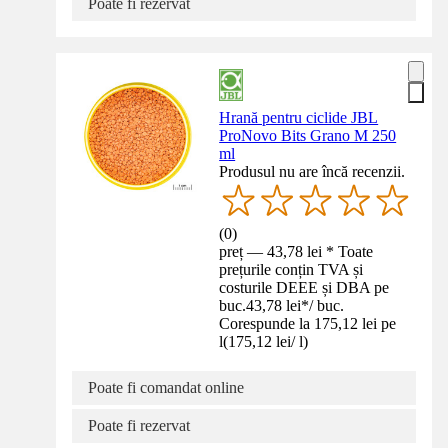
Poate fi rezervat
Hrană pentru ciclide JBL
ProNovo Bits Grano M 250
ml
Produsul nu are încă recenzii.
(
0
)
preț — 43,78 lei * Toate
prețurile conțin TVA și
costurile DEEE și DBA pe
buc.
43,78 lei
*
/
buc.
Corespunde la 175,12 lei pe
l
(
175,12 lei
/
l
)
Poate fi comandat online
Poate fi rezervat