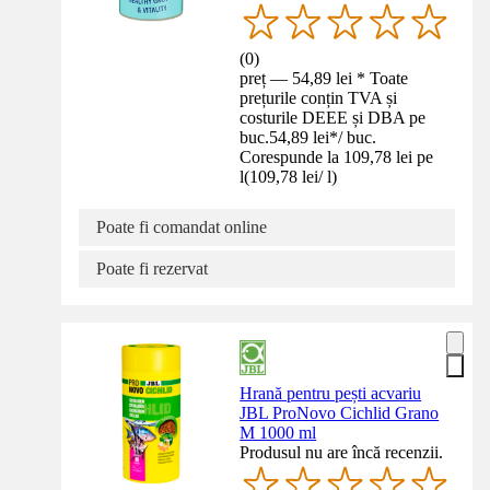
(
0
)
preț — 54,89 lei * Toate
prețurile conțin TVA și
costurile DEEE și DBA pe
buc.
54,89 lei
*
/
buc.
Corespunde la 109,78 lei pe
l
(
109,78 lei
/
l
)
Poate fi comandat online
Poate fi rezervat
Hrană pentru pești acvariu
JBL ProNovo Cichlid Grano
M 1000 ml
Produsul nu are încă recenzii.