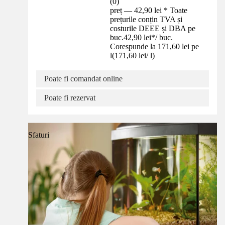
(
0
)
preț — 42,90 lei * Toate
prețurile conțin TVA și
costurile DEEE și DBA pe
buc.
42,90 lei
*
/
buc.
Corespunde la 171,60 lei pe
l
(
171,60 lei
/
l
)
Poate fi comandat online
Poate fi rezervat
Sfaturi