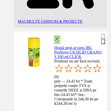
MAI MULTE GHIDURI & PROIECTE
Hrană pești acvariu JBL
ProNovo CICHLID GRANO
S 100 ml CLICK
Produsul nu are încă recenzii.
(
0
)
preț — 24,43 lei * Toate
prețurile conțin TVA și
costurile DEEE și DBA pe
buc.
24,43 lei
*
/
buc.
Corespunde la 244,30 lei pe
l
(
244,30 lei
/
l
)