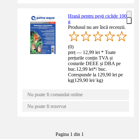
Hrană pentru pești ciclide 100
g
Produsul nu are încă recenzii.
(
0
)
preț — 12,99 lei * Toate
prețurile conțin TVA și
costurile DEEE și DBA pe
buc.
12,99 lei
*
/
buc.
Corespunde la 129,90 lei pe
kg
(
129,90 lei
/
kg
)
Nu poate fi comandat online
Nu poate fi rezervat
Pagina 1 din 1