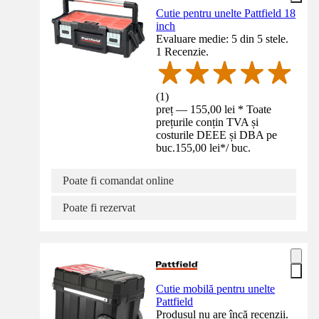
Cutie pentru unelte Pattfield 18
inch
Evaluare medie: 5 din 5 stele.
1 Recenzie.
(
1
)
preț — 155,00 lei * Toate
prețurile conțin TVA și
costurile DEEE și DBA pe
buc.
155,00 lei
*
/
buc.
Poate fi comandat online
Poate fi rezervat
Cutie mobilă pentru unelte
Pattfield
Produsul nu are încă recenzii.