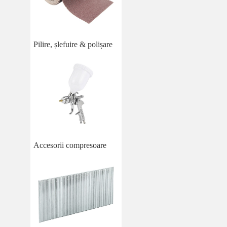
Pilire, șlefuire & polișare
Accesorii compresoare