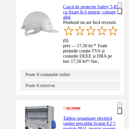
Cască de protecție Safety 5-RS
cu fixare în 6 puncte, culoare
albă
Produsul nu are încă recenzii.
(
0
)
preț — 17,50 lei * Toate
prețurile conțin TVA și
costurile DEEE și DBA pe
buc.
17,50 lei
*
/
buc.
Poate fi comandat online
Poate fi rezervat
Tablou organizare electrică
șantier precablat Scame E2 5
module IP44, montaj aparent,