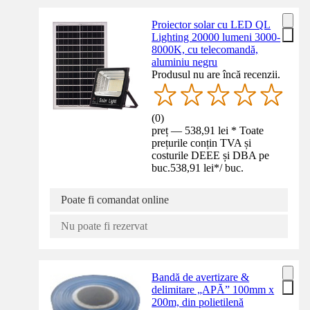
Proiector solar cu LED QL
Lighting 20000 lumeni 3000-
8000K, cu telecomandă,
aluminiu negru
Produsul nu are încă recenzii.
(
0
)
preț — 538,91 lei * Toate
prețurile conțin TVA și
costurile DEEE și DBA pe
buc.
538,91 lei
*
/
buc.
Poate fi comandat online
Nu poate fi rezervat
Bandă de avertizare &
delimitare „APĂ” 100mm x
200m, din polietilenă