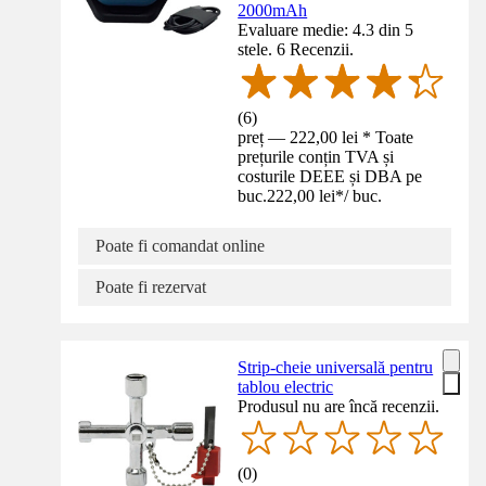
2000mAh
Evaluare medie: 4.3 din 5
stele. 6 Recenzii.
(
6
)
preț — 222,00 lei * Toate
prețurile conțin TVA și
costurile DEEE și DBA pe
buc.
222,00 lei
*
/
buc.
Poate fi comandat online
Poate fi rezervat
Strip-cheie universală pentru
tablou electric
Produsul nu are încă recenzii.
(
0
)