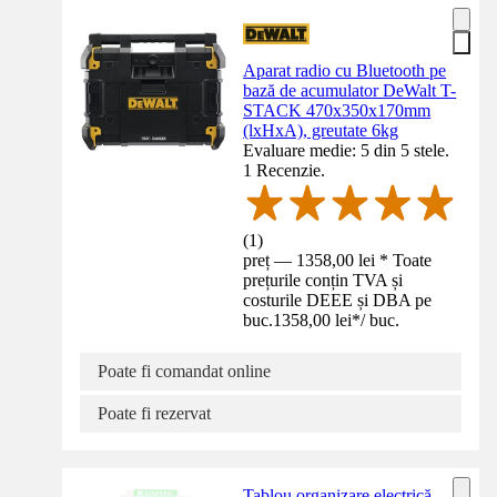
Aparat radio cu Bluetooth pe
bază de acumulator DeWalt T-
STACK 470x350x170mm
(lxHxA), greutate 6kg
Evaluare medie: 5 din 5 stele.
1 Recenzie.
(
1
)
preț — 1358,00 lei * Toate
prețurile conțin TVA și
costurile DEEE și DBA pe
buc.
1358,00 lei
*
/
buc.
Poate fi comandat online
Poate fi rezervat
Tablou organizare electrică