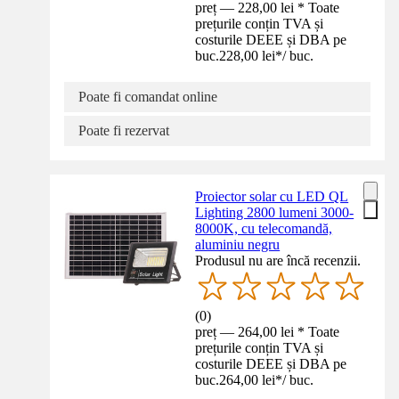
preț — 228,00 lei * Toate
prețurile conțin TVA și
costurile DEEE și DBA pe
buc.
228,00 lei
*
/
buc.
Poate fi comandat online
Poate fi rezervat
Proiector solar cu LED QL
Lighting 2800 lumeni 3000-
8000K, cu telecomandă,
aluminiu negru
Produsul nu are încă recenzii.
(
0
)
preț — 264,00 lei * Toate
prețurile conțin TVA și
costurile DEEE și DBA pe
buc.
264,00 lei
*
/
buc.