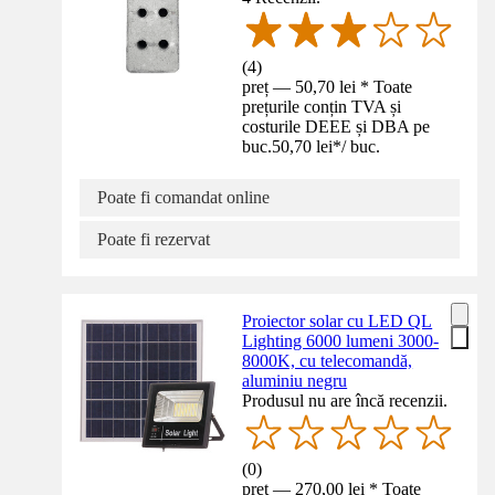
(
4
)
preț — 50,70 lei * Toate
prețurile conțin TVA și
costurile DEEE și DBA pe
buc.
50,70 lei
*
/
buc.
Poate fi comandat online
Poate fi rezervat
Proiector solar cu LED QL
Lighting 6000 lumeni 3000-
8000K, cu telecomandă,
aluminiu negru
Produsul nu are încă recenzii.
(
0
)
preț — 270,00 lei * Toate