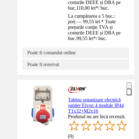
costurile DEEE și DBA pe
buc.
110,00 lei
*
/
buc.
La cumpărarea a 5 buc.:
preț — 99,55 lei * Toate
prețurile conțin TVA și
costurile DEEE și DBA pe
buc.
99,55 lei
*
/
buc.
Poate fi comandat online
Poate fi rezervat
Tablou organizare electrică
șantier Elvon 4 module IP44
T1x32+M2x16
Produsul nu are încă recenzii.
(
0
)