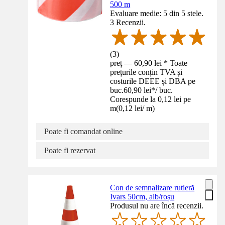
500 m
Evaluare medie: 5 din 5 stele.
3 Recenzii.
(
3
)
preț — 60,90 lei * Toate
prețurile conțin TVA și
costurile DEEE și DBA pe
buc.
60,90 lei
*
/
buc.
Corespunde la 0,12 lei pe
m
(
0,12 lei
/
m
)
Poate fi comandat online
Poate fi rezervat
Con de semnalizare rutieră
Ivars 50cm, alb/roșu
Produsul nu are încă recenzii.