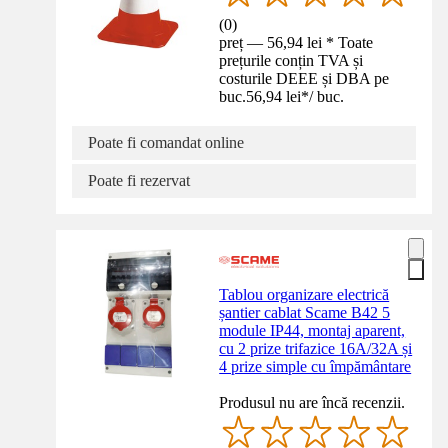
(
0
)
preț — 56,94 lei * Toate
prețurile conțin TVA și
costurile DEEE și DBA pe
buc.
56,94 lei
*
/
buc.
Poate fi comandat online
Poate fi rezervat
Tablou organizare electrică
șantier cablat Scame B42 5
module IP44, montaj aparent,
cu 2 prize trifazice 16A/32A și
4 prize simple cu împământare
Produsul nu are încă recenzii.