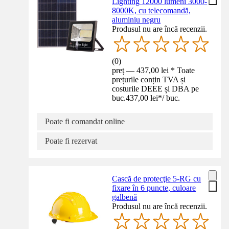
Lighting 12000 lumeni 3000-
8000K, cu telecomandă,
aluminiu negru
Produsul nu are încă recenzii.
(
0
)
preț — 437,00 lei * Toate
prețurile conțin TVA și
costurile DEEE și DBA pe
buc.
437,00 lei
*
/
buc.
Poate fi comandat online
Poate fi rezervat
Cască de protecţie 5-RG cu
fixare în 6 puncte, culoare
galbenă
Produsul nu are încă recenzii.