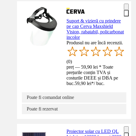
Suport & vizieră cu prindere
pe cap Cerva Maxshield
Vision, rabatabil, policarbonat
incolor
Produsul nu are încă recenzii.
(
0
)
preț — 59,90 lei * Toate
prețurile conțin TVA și
costurile DEEE și DBA pe
buc.
59,90 lei
*
/
buc.
Poate fi comandat online
Poate fi rezervat
Proiector solar cu LED QL