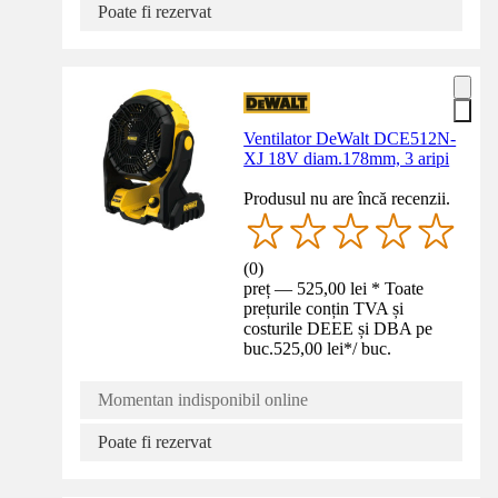
Poate fi rezervat
Ventilator DeWalt DCE512N-
XJ 18V diam.178mm, 3 aripi
Produsul nu are încă recenzii.
(
0
)
preț — 525,00 lei * Toate
prețurile conțin TVA și
costurile DEEE și DBA pe
buc.
525,00 lei
*
/
buc.
Momentan indisponibil online
Poate fi rezervat