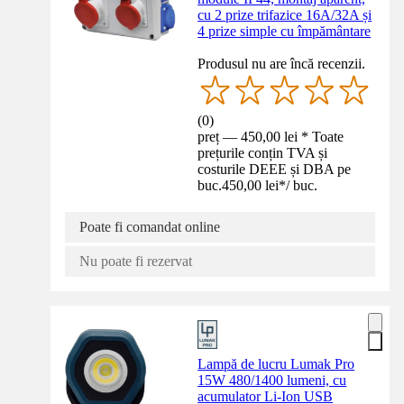
cu 2 prize trifazice 16A/32A și
4 prize simple cu împământare
Produsul nu are încă recenzii.
(
0
)
preț — 450,00 lei * Toate
prețurile conțin TVA și
costurile DEEE și DBA pe
buc.
450,00 lei
*
/
buc.
Poate fi comandat online
Nu poate fi rezervat
Lampă de lucru Lumak Pro
15W 480/1400 lumeni, cu
acumulator Li-Ion USB