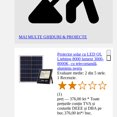
MAI MULTE GHIDURI & PROIECTE
Proiector solar cu LED QL
Lighting 8000 lumeni 3000-
8000K, cu telecomandă,
aluminiu negru
Evaluare medie: 2 din 5 stele.
1 Recenzie.
(
1
)
preț — 376,00 lei * Toate
prețurile conțin TVA și
costurile DEEE și DBA pe
buc.
376,00 lei
*
/
buc.