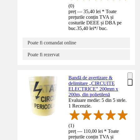
(
0
)
preț — 35,40 lei * Toate
prețurile conțin TVA și
costurile DEEE și DBA pe
buc.
35,40 lei
*
/
buc.
Poate fi comandat online
Poate fi rezervat
Bandă de avertizare &
delimitare „CIRCUITE
ELECTRICE” 200mm x
200m, din polietilenă
Evaluare medie: 5 din 5 stele.
1 Recenzie.
(
1
)
preț — 110,00 lei * Toate
prețurile conțin TVA și