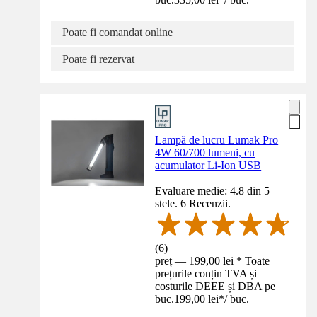
Poate fi comandat online
Poate fi rezervat
Lampă de lucru Lumak Pro
4W 60/700 lumeni, cu
acumulator Li-Ion USB
Evaluare medie: 4.8 din 5
stele. 6 Recenzii.
(
6
)
preț — 199,00 lei * Toate
prețurile conțin TVA și
costurile DEEE și DBA pe
buc.
199,00 lei
*
/
buc.