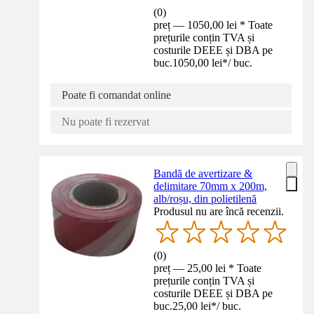
(
0
)
preț — 1050,00 lei * Toate
prețurile conțin TVA și
costurile DEEE și DBA pe
buc.
1050,00 lei
*
/
buc.
Poate fi comandat online
Nu poate fi rezervat
Bandă de avertizare &
delimitare 70mm x 200m,
alb/roșu, din polietilenă
Produsul nu are încă recenzii.
(
0
)
preț — 25,00 lei * Toate
prețurile conțin TVA și
costurile DEEE și DBA pe
buc.
25,00 lei
*
/
buc.