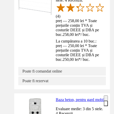
stele. 4 Recenzii.
(
4
)
preț — 258,00 lei * Toate
prețurile conțin TVA și
costurile DEEE și DBA pe
buc.
258,00 lei
*
/
buc.
La cumpărarea a 10 buc.:
preț — 250,00 lei * Toate
prețurile conțin TVA și
costurile DEEE și DBA pe
buc.
250,00 lei
*
/
buc.
Poate fi comandat online
Poate fi rezervat
Baza beton, pentru gard mobil
Evaluare medie: 3 din 5 stele.
4 Recenzii.