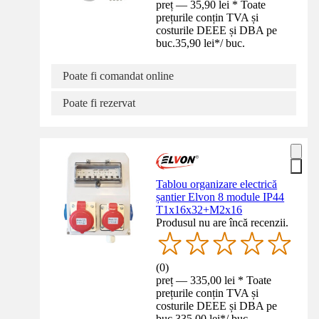
preț — 35,90 lei * Toate
prețurile conțin TVA și
costurile DEEE și DBA pe
buc.
35,90 lei
*
/
buc.
Poate fi comandat online
Poate fi rezervat
Tablou organizare electrică
șantier Elvon 8 module IP44
T1x16x32+M2x16
Produsul nu are încă recenzii.
(
0
)
preț — 335,00 lei * Toate
prețurile conțin TVA și
costurile DEEE și DBA pe
buc.
335,00 lei
*
/
buc.