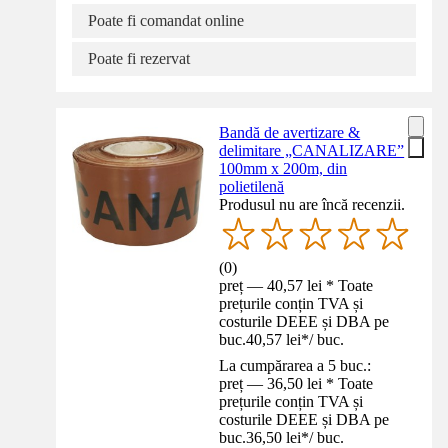
Poate fi comandat online
Poate fi rezervat
Bandă de avertizare &
delimitare „CANALIZARE”
100mm x 200m, din
polietilenă
Produsul nu are încă recenzii.
(
0
)
preț — 40,57 lei * Toate
prețurile conțin TVA și
costurile DEEE și DBA pe
buc.
40,57 lei
*
/
buc.
La cumpărarea a 5 buc.:
preț — 36,50 lei * Toate
prețurile conțin TVA și
costurile DEEE și DBA pe
buc.
36,50 lei
*
/
buc.