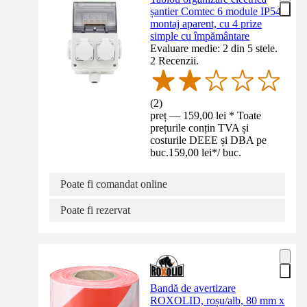
șantier Comtec 6 module IP54,
montaj aparent, cu 4 prize
simple cu împământare
Evaluare medie: 2 din 5 stele.
2 Recenzii.
(
2
)
preț — 159,00 lei * Toate
prețurile conțin TVA și
costurile DEEE și DBA pe
buc.
159,00 lei
*
/
buc.
Poate fi comandat online
Poate fi rezervat
Bandă de avertizare
ROXOLID, roșu/alb, 80 mm x