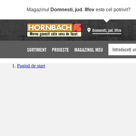
Magazinul
Domnesti, jud. Ilfov
este cel potrivit?
Domnesti, jud. Ilfov
SORTIMENT
PROIECTE
MAGAZINUL MEU
Pagină de start