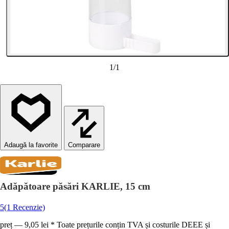
1
/
1
Comparare
Adăpătoare păsări KARLIE, 15 cm
5
(1 Recenzie)
preț — 9,05 lei * Toate prețurile conțin TVA și costurile DEEE și