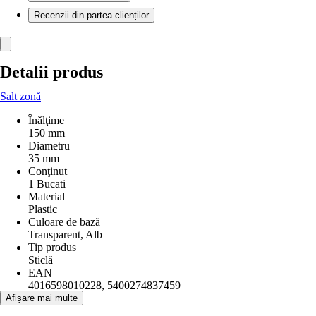
Recenzii din partea clienților
Detalii produs
Salt zonă
Înălţime
150 mm
Diametru
35 mm
Conţinut
1 Bucati
Material
Plastic
Culoare de bază
Transparent, Alb
Tip produs
Sticlă
EAN
4016598010228, 5400274837459
Afișare mai multe