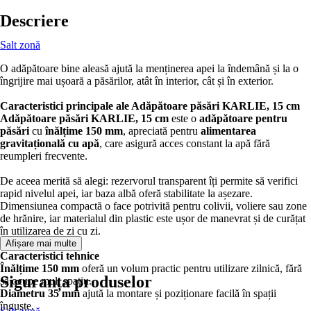
Descriere
Salt zonă
O adăpătoare bine aleasă ajută la menținerea apei la îndemână și la o
îngrijire mai ușoară a păsărilor, atât în interior, cât și în exterior.
Caracteristici principale ale Adăpătoare păsări KARLIE, 15 cm
Adăpătoare păsări KARLIE, 15 cm
este o
adăpătoare pentru
păsări
cu
înălțime 150 mm
, apreciată pentru
alimentarea
gravitațională cu apă
, care asigură acces constant la apă fără
reumpleri frecvente.
De aceea merită să alegi: rezervorul transparent îți permite să verifici
rapid nivelul apei, iar baza albă oferă stabilitate la așezare.
Dimensiunea compactă o face potrivită pentru colivii, voliere sau zone
de hrănire, iar materialul din plastic este ușor de manevrat și de curățat
în utilizarea de zi cu zi.
Afișare mai multe
Caracteristici tehnice
Înălțime 150 mm
oferă un volum practic pentru utilizare zilnică, fără
Siguranța produselor
să ocupe mult spațiu.
Diametru 35 mm
ajută la montare și poziționare facilă în spații
înguste.