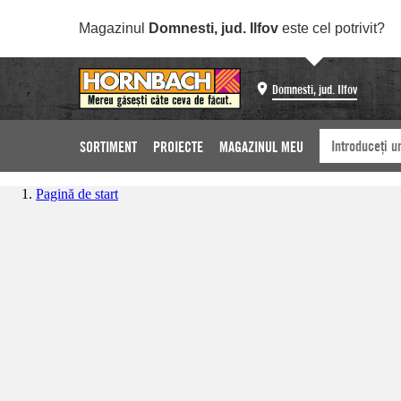
Magazinul
Domnesti, jud. Ilfov
este cel potrivit?
Domnesti, jud. Ilfov
SORTIMENT
PROIECTE
MAGAZINUL MEU
Pagină de start