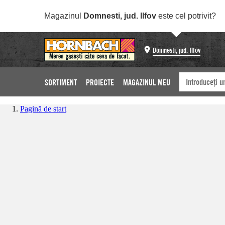
Magazinul
Domnesti, jud. Ilfov
este cel potrivit?
Domnesti, jud. Ilfov
SORTIMENT
PROIECTE
MAGAZINUL MEU
Pagină de start