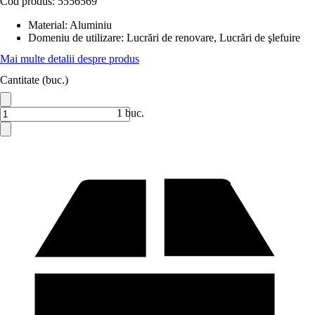
Cod produs:
5556569
Material
:
Aluminiu
Domeniu de utilizare
:
Lucrări de renovare, Lucrări de şlefuire
Mai multe detalii despre produs
Cantitate (buc.)
1 buc.