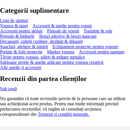
Categorii suplimentare
Lista de sărituri
Vopsea & tapet
Accesorii & unelte pentru vopsit
Accesorii pentru şlefuit
Pistoale de vopsit
Trafalete & role
Pensule & bidinele
Benzi adezive & benzi mascare
Decapanți, soluții curăţare, dezlipit & diluanți
Şpacluri, gletiere & mistrii
Echipament protecție pentru vopsire
Prelate & folii protecție
Marker vopsea
Accesorii pentru tapetare
Tăviţe pentru vopsea, găleți & grătare metalice
Şabloane perete & unelte aplicare pentru vopsea creativă
Alte unelte și accesorii
Recenzii din partea clienților
Salt zonă
Nu garantăm că toate recenziile provin de la persoane care au utilizat
sau achiziționat acest produs. Pentru mai multe informații privind
prelucrarea recenziilor, vă rugăm să consultați secțiunea
corespunzătoare din
Termeni și condiții generale.