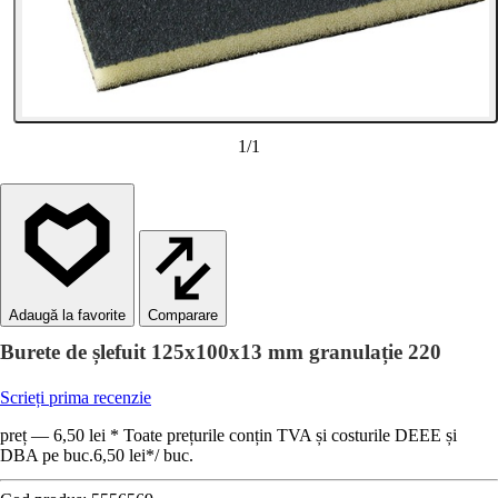
1
/
1
Comparare
Burete de șlefuit 125x100x13 mm granulație 220
Scrieți prima recenzie
preț — 6,50 lei * Toate prețurile conțin TVA și costurile DEEE și
DBA pe buc.
6,50 lei
*
/
buc.