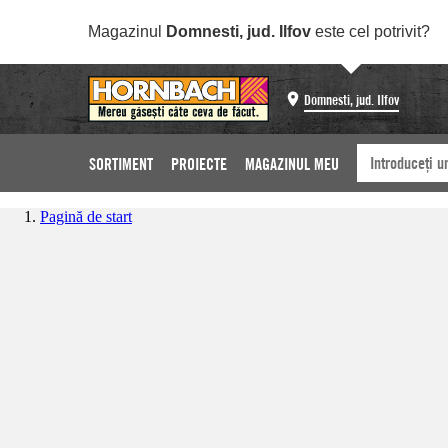
Magazinul
Domnesti, jud. Ilfov
este cel potrivit?
Domnesti, jud. Ilfov
SORTIMENT
PROIECTE
MAGAZINUL MEU
Pagină de start