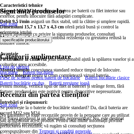
Caracteristici tehnice
Siguranța produselor
Racord M22/M24
permite potrivirea pe baterii cu filet interior sau
exterior, pentru înlocuire fără adaptări complicate.
Debit 9,5 l/min
asigură un flux stabil, util la clătire și umplere rapidă.
Salt zonă
Dimensiuni 15,7 x 13,7 x 4,3 cm
oferă priză bună și control la
orientarea jetului.
Pentru informații cu privire la siguranța produselor, consultați
Material metal și plastic
combină rezistența cu greutatea redusă la
.
specificațiile producătorului
utilizare zilnică.
Avantaje
Categorii suplimentare
Flexibilitate la chiuvetă
jetul direcționabil ajută la spălarea vaselor și a
colțurilor greu accesibile.
Lista de sărituri
Montaj simplu
conexiunea standard reduce timpul de înlocuire.
Bucătărie
Baterii bucătărie
Aspect integrat
negru și crom completează vizual bateria.
Piese de schimb pentru baterii de bucătărie
Baterii bucătărie clasice
Baterii bucătărie cu duș
Baterii presiune joasă
Pentru montaj, verifică tipul de filet al bateriei și strânge ferm, fără
forțare; produsul nu este potrivit pentru dispozitive nepresurizate.
Recenzii din partea clienților
Întrebări și răspunsuri:
Salt zonă
Se potrivește la o baterie de bucătărie standard? Da, dacă bateria are
racord M22 sau M24.
Nu garantăm că toate recenziile provin de la persoane care au utilizat
Pot folosi produsul la un dispozitiv nepresurizat? Nu, este destinat
sau achiziționat acest produs. Pentru mai multe informații privind
instalațiilor presurizate.
prelucrarea recenziilor, vă rugăm să consultați secțiunea
corespunzătoare din
Termeni și condiții generale.