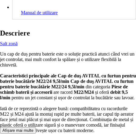
Manual de utilizare
Descriere
Salt zonă
Un cap de duș pentru baterie este o soluție practică atunci când vrei un
jet controlat, mai mult confort la spălare și o utilizare flexibilă la
chiuvetă.
Caracteristici principale ale Cap de duş AVITAL cu furtun pentru
baterie bucătărie M22/24 9,5l/min
Cap de duş AVITAL cu furtun
pentru baterie bucătărie M22/24 9,5l/min
din categoria
Piese de
schimb baterii și accesorii
are racord
M22/M24
și oferă
debit 9,5
l/min
pentru un jet constant și ușor de controlat la bucătărie sau lavoar.
Iată de ce reprezintă o alegere bună: compatibilitatea cu racordurile
M22 și M24 ajută la montaj rapid pe multe baterii, iar capul tip aerator
face jetul mai plăcut și mai ușor de direcționat. Combinația de metal și
plastic oferă o utilizare sigură și o manevrare comodă, iar finisajul
negru-crom se potrivește ușor cu baterii moderne.
Afișare mai multe