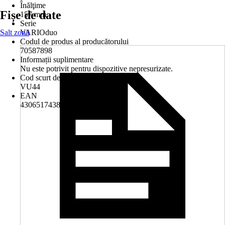
Înălţime
Fișe de date
157 mm
Serie
Salt zonă
VARIOduo
Codul de produs al producătorului
70587898
Informații suplimentare
Nu este potrivit pentru dispozitive nepresurizate.
Cod scurt de produs (AKN)
VU44
EAN
4306517438296