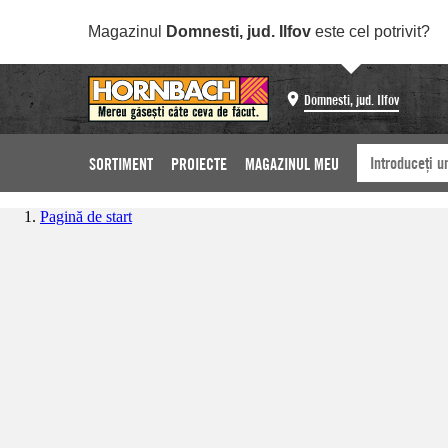
Magazinul
Domnesti, jud. Ilfov
este cel potrivit?
Domnesti, jud. Ilfov
SORTIMENT
PROIECTE
MAGAZINUL MEU
Pagină de start