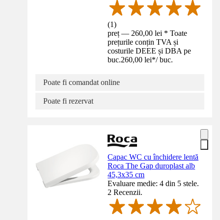
(
1
)
preț — 260,00 lei * Toate
prețurile conțin TVA și
costurile DEEE și DBA pe
buc.
260,00 lei
*
/
buc.
Poate fi comandat online
Poate fi rezervat
Capac WC cu închidere lentă
Roca The Gap duroplast alb
45,3x35 cm
Evaluare medie: 4 din 5 stele.
2 Recenzii.