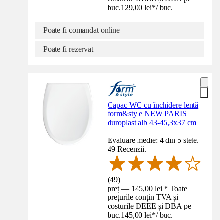
buc.
129,00 lei
*
/
buc.
Poate fi comandat online
Poate fi rezervat
Capac WC cu închidere lentă
form&style NEW PARIS
duroplast alb 43-45,3x37 cm
Evaluare medie: 4 din 5 stele.
49 Recenzii.
(
49
)
preț — 145,00 lei * Toate
prețurile conțin TVA și
costurile DEEE și DBA pe
buc.
145,00 lei
*
/
buc.