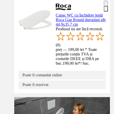
Capac WC cu închidere lentă
Roca Gap Round duroplast alb
44,9x35,7 cm
Produsul nu are încă recenzii.
(
0
)
preț — 199,00 lei * Toate
prețurile conțin TVA și
costurile DEEE și DBA pe
buc.
199,00 lei
*
/
buc.
Poate fi comandat online
Poate fi rezervat
Sfaturi