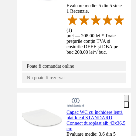
Evaluare medie: 5 din 5 stele.
1 Recenzie.
(
1
)
preț — 208,00 lei * Toate
prețurile conțin TVA și
costurile DEEE și DBA pe
buc.
208,00 lei
*
/
buc.
Poate fi comandat online
Nu poate fi rezervat
Capac WC cu închidere lentă
plat Ideal STANDARD
Connect duroplast alb 43x36,5
cm
Evaluare medie: 3.6 din 5