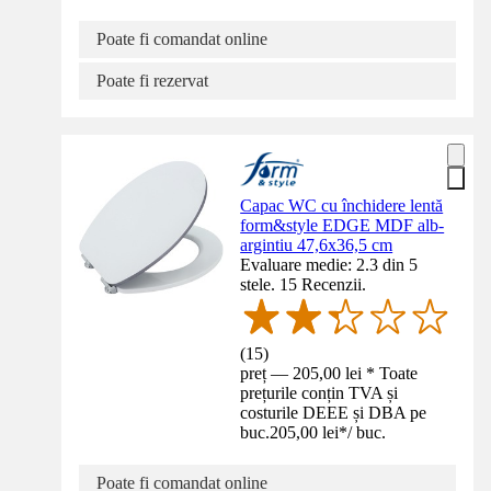
Poate fi comandat online
Poate fi rezervat
Capac WC cu închidere lentă
form&style EDGE MDF alb-
argintiu 47,6x36,5 cm
Evaluare medie: 2.3 din 5
stele. 15 Recenzii.
(
15
)
preț — 205,00 lei * Toate
prețurile conțin TVA și
costurile DEEE și DBA pe
buc.
205,00 lei
*
/
buc.
Poate fi comandat online