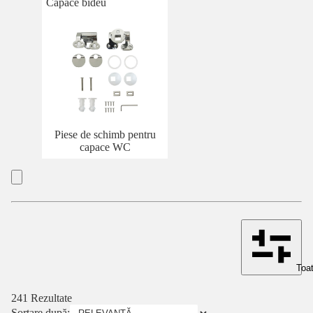
Capace bideu
Piese de schimb pentru
capace WC
Toat
241 Rezultate
Sortare după: