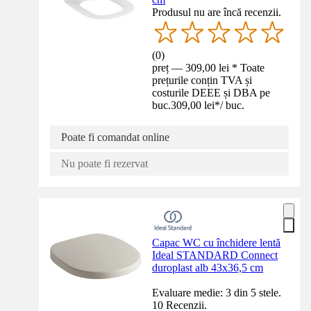
Produsul nu are încă recenzii.
(
0
)
preț — 309,00 lei * Toate
prețurile conțin TVA și
costurile DEEE și DBA pe
buc.
309,00 lei
*
/
buc.
Poate fi comandat online
Nu poate fi rezervat
Capac WC cu închidere lentă
Ideal STANDARD Connect
duroplast alb 43x36,5 cm
Evaluare medie: 3 din 5 stele.
10 Recenzii.