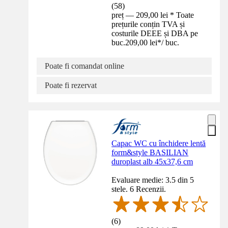
(
58
)
preț — 209,00 lei * Toate
prețurile conțin TVA și
costurile DEEE și DBA pe
buc.
209,00 lei
*
/
buc.
Poate fi comandat online
Poate fi rezervat
Capac WC cu închidere lentă
form&style BASILIAN
duroplast alb 45x37,6 cm
Evaluare medie: 3.5 din 5
stele. 6 Recenzii.
(
6
)