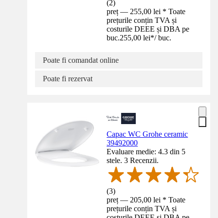
(
2
)
preț — 255,00 lei * Toate
prețurile conțin TVA și
costurile DEEE și DBA pe
buc.
255,00 lei
*
/
buc.
Poate fi comandat online
Poate fi rezervat
Capac WC Grohe ceramic
39492000
Evaluare medie: 4.3 din 5
stele. 3 Recenzii.
(
3
)
preț — 205,00 lei * Toate
prețurile conțin TVA și
costurile DEEE și DBA pe