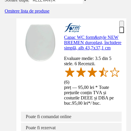
Omitere lista de produse
Capac WC form&style NEW
BREMEN duroplast, închidere
simplă, alb 43,7x37,1 cm
Evaluare medie: 3.5 din 5
stele. 6 Recenzii.
(
6
)
preț — 95,00 lei * Toate
prețurile conțin TVA și
costurile DEEE și DBA pe
buc.
95,00 lei
*
/
buc.
Poate fi comandat online
Poate fi rezervat