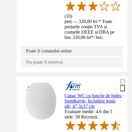
(
10
)
preț — 320,00 lei * Toate
prețurile conțin TVA și
costurile DEEE și DBA pe
buc.
320,00 lei
*
/
buc.
Poate fi comandat online
Nu poate fi rezervat
Capac WC cu funcție de bideu
form&style, închidere lentă,
alb, 47,3x37 cm
Evaluare medie: 4.6 din 5
stele. 58 Recenzii.