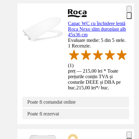
Capac WC cu închidere lentă
Roca Nexo slim duroplast alb
45x36 cm
Evaluare medie: 5 din 5 stele.
1 Recenzie.
(
1
)
preț — 215,00 lei * Toate
prețurile conțin TVA și
costurile DEEE și DBA pe
buc.
215,00 lei
*
/
buc.
Poate fi comandat online
Poate fi rezervat