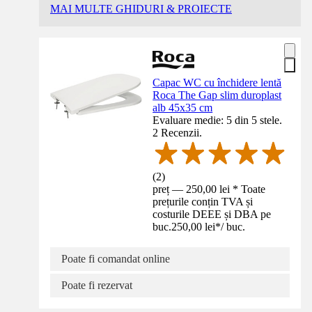
MAI MULTE GHIDURI & PROIECTE
Capac WC cu închidere lentă
Roca The Gap slim duroplast
alb 45x35 cm
Evaluare medie: 5 din 5 stele.
2 Recenzii.
(
2
)
preț — 250,00 lei * Toate
prețurile conțin TVA și
costurile DEEE și DBA pe
buc.
250,00 lei
*
/
buc.
Poate fi comandat online
Poate fi rezervat