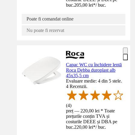
buc.
205,00 lei
*
/
buc.
Poate fi comandat online
Nu poate fi rezervat
Capac WC cu închidere lentă
Roca Debba duroplast alb
45x35,5 cm
Evaluare medie: 4 din 5 stele.
4 Recenzii.
(
4
)
preț — 220,00 lei * Toate
prețurile conțin TVA și
costurile DEEE și DBA pe
buc.
220,00 lei
*
/
buc.