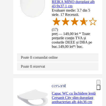
REIKA MINO duroplast alb
43,9x37,1 cm
Evaluare medie: 3.7 din 5
stele. 17 Recenzii.
(
17
)
preț — 149,00 lei * Toate
prețurile conțin TVA și
costurile DEEE și DBA pe
buc.
149,00 lei
*
/
buc.
Poate fi comandat online
Poate fi rezervat
Capac WC cu închidere lentă
Cersanit City slim duroplast
antibacterian alb 44x36 cm