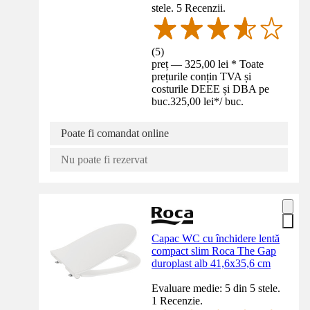
stele. 5 Recenzii.
(
5
)
preț — 325,00 lei * Toate
prețurile conțin TVA și
costurile DEEE și DBA pe
buc.
325,00 lei
*
/
buc.
Poate fi comandat online
Nu poate fi rezervat
Capac WC cu închidere lentă
compact slim Roca The Gap
duroplast alb 41,6x35,6 cm
Evaluare medie: 5 din 5 stele.
1 Recenzie.