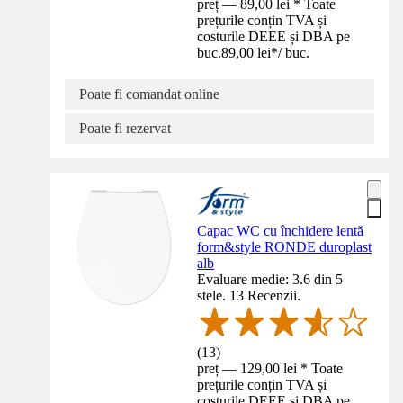
preț — 89,00 lei * Toate
prețurile conțin TVA și
costurile DEEE și DBA pe
buc.
89,00 lei
*
/
buc.
Poate fi comandat online
Poate fi rezervat
Capac WC cu închidere lentă
form&style RONDE duroplast
alb
Evaluare medie: 3.6 din 5
stele. 13 Recenzii.
(
13
)
preț — 129,00 lei * Toate
prețurile conțin TVA și
costurile DEEE și DBA pe