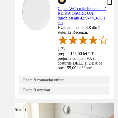
Capac WC cu închidere lentă
REIKA OSORE UNI
duroplast alb 42,9x44,3-36,1
cm
Evaluare medie: 3.8 din 5
stele. 12 Recenzii.
(
12
)
preț — 155,00 lei * Toate
prețurile conțin TVA și
costurile DEEE și DBA pe
buc.
155,00 lei
*
/
buc.
Poate fi comandat online
Poate fi rezervat
Sfaturi