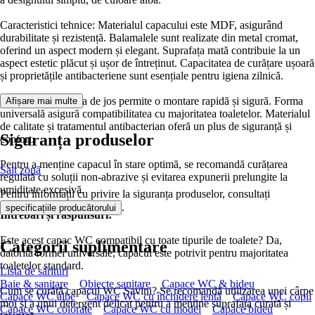
Caracteristici tehnice: Materialul capacului este MDF, asigurând
durabilitate și rezistență. Balamalele sunt realizate din metal cromat,
oferind un aspect modern și elegant. Suprafața mată contribuie la un
aspect estetic plăcut și ușor de întreținut. Capacitatea de curățare ușoară
și proprietățile antibacteriene sunt esențiale pentru igiena zilnică.
Avantaje: Instalarea de jos permite o montare rapidă și sigură. Forma
Afișare mai multe
universală asigură compatibilitatea cu majoritatea toaletelor. Materialul
de calitate și tratamentul antibacterian oferă un plus de siguranță și
Siguranța produselor
confort.
Pentru a menține capacul în stare optimă, se recomandă curățarea
Salt zonă
regulată cu soluții non-abrazive și evitarea expunerii prelungite la
umiditate excesivă.
Pentru informații cu privire la siguranța produselor, consultați
.
specificațiile producătorului
Întrebări și răspunsuri:
Este acest capac WC compatibil cu toate tipurile de toalete? Da,
Categorii suplimentare
datorită formei universale, capacul este potrivit pentru majoritatea
toaletelor standard.
Lista de sărituri
Baie & sanitare
Obiecte sanitare
Capace WC & bideu
Cum se curăță capacul WC Savini? Se recomandă utilizarea unei cârpe
Capace WC albe
Capace WC cu închidere lentă
Capace WC copii
moi și a unui detergent delicat pentru a menține suprafața curată și
Capace WC colorate
Capace WC cu model
Capace bideu