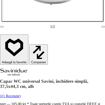
1
/
2
Comparare
Capac WC universal Savini, închidere simplă,
37,5x44,3 cm, alb
1
(1 Recenzie)
preț — 105,00 lei * Toate prețurile conțin TVA și costurile DEEE și