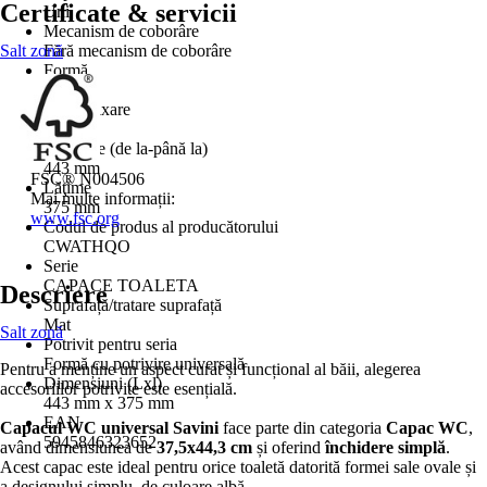
Certificate & servicii
Uni
Mecanism de coborâre
Salt zonă
Fără mecanism de coborâre
Formă
Oval
Tip de fixare
De jos
Lungime (de la-până la)
443 mm
FSC® N004506
Lăţime
Mai multe informații:
375 mm
www.fsc.org
Codul de produs al producătorului
CWATHQO
Serie
CAPACE TOALETA
Descriere
Suprafață/tratare suprafață
Mat
Salt zonă
Potrivit pentru seria
Formă cu potrivire universală
Pentru a menține un aspect curat și funcțional al băii, alegerea
Dimensiuni (Lxl)
accesoriilor potrivite este esențială.
443 mm x 375 mm
EAN
Capacul WC universal Savini
face parte din categoria
Capac WC
,
5945846323652
având dimensiunea de
37,5x44,3 cm
și oferind
închidere simplă
.
Acest capac este ideal pentru orice toaletă datorită formei sale ovale și
a designului simplu, de culoare albă.