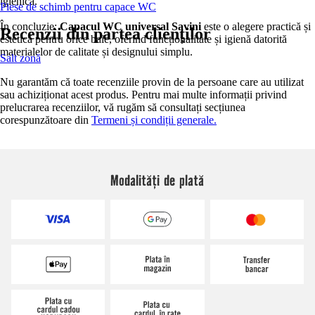
igienică.
Piese de schimb pentru capace WC
În concluzie:
Capacul WC universal Savini
este o alegere practică și
Recenzii din partea clienților
estetică pentru orice baie, oferind funcționalitate și igienă datorită
materialelor de calitate și designului simplu.
Salt zonă
Nu garantăm că toate recenziile provin de la persoane care au utilizat
sau achiziționat acest produs. Pentru mai multe informații privind
prelucrarea recenziilor, vă rugăm să consultați secțiunea
corespunzătoare din
Termeni și condiții generale.
Modalități de plată