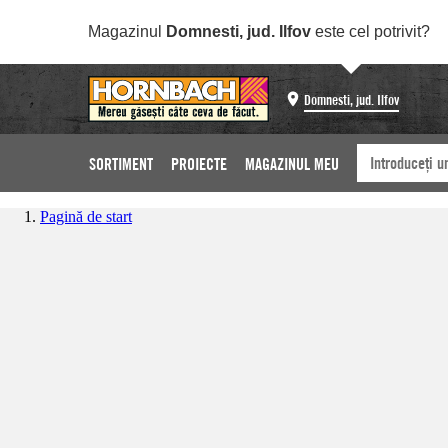
Magazinul
Domnesti, jud. Ilfov
este cel potrivit?
Domnesti, jud. Ilfov
SORTIMENT
PROIECTE
MAGAZINUL MEU
Pagină de start