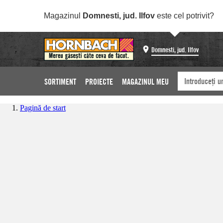
Magazinul
Domnesti, jud. Ilfov
este cel potrivit?
Domnesti, jud. Ilfov
SORTIMENT
PROIECTE
MAGAZINUL MEU
Pagină de start