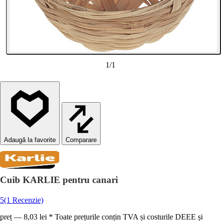
1
/
1
Comparare
Cuib KARLIE pentru canari
5
(1 Recenzie)
preț — 8,03 lei * Toate prețurile conțin TVA și costurile DEEE și