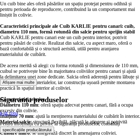
Un cuib bine ales oferă păsărilor un spațiu protejat pentru odihnă și
pentru perioada de reproducere, contribuind la un comportament mai
liniștit în colivie.
Caracteristici principale ale
Cuib KARLIE pentru canari
:
cuib
,
diametru 110 mm
,
formă rotundă din salcie pentru sprijin stabil
Cuib KARLIE pentru canari este un cuib pentru interior, potrivit
pentru păsări de colivie. Realizat din salcie, cu aspect maro, oferă o
bază confortabilă și o structură aerisită, utilă pentru aranjarea
materialului de cuibărit.
De aceea merită să alegi: cu forma rotundă și dimensiunea de 110 mm,
cuibul se potrivește bine în majoritatea coliviilor pentru canari și ajută
la delimitarea unei zone dedicate. Salcia oferă aderență pentru lăbuțe și
susține așezarea materialelor, iar construcția ușoară permite montarea
Afișare mai multe
practică în spațiul interior al coliviei.
Siguranța produselor
Caracteristici tehnice
Diametru 110 mm
: oferă spațiu adecvat pentru canari, fără a ocupa
excesiv din colivie.
Salt zonă
Înălțime 70 mm
: ajută la menținerea materialului de cuibărit în interior.
Material salcie
: structură flexibilă, plăcută la atingere și potrivită
Pentru informații cu privire la siguranța produselor, consultați
pentru aranjare.
.
specificațiile producătorului
Culoare maro
: se integrează discret în amenajarea coliviei.