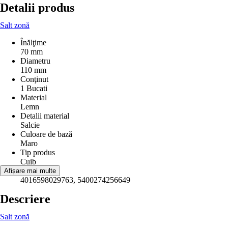
Detalii produs
Salt zonă
Înălţime
70 mm
Diametru
110 mm
Conţinut
1 Bucati
Material
Lemn
Detalii material
Salcie
Culoare de bază
Maro
Tip produs
Cuib
EAN
Afișare mai multe
4016598029763, 5400274256649
Descriere
Salt zonă