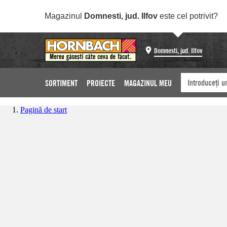
Magazinul
Domnesti, jud. Ilfov
este cel potrivit?
Domnesti, jud. Ilfov
SORTIMENT
PROIECTE
MAGAZINUL MEU
Pagină de start