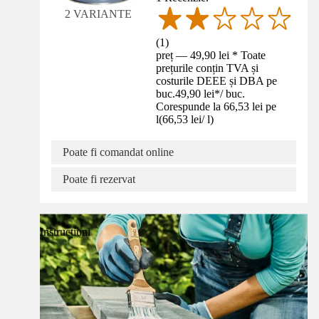
2 VARIANTE
(
1
)
preț — 49,90 lei * Toate
prețurile conțin TVA și
costurile DEEE și DBA pe
buc.
49,90 lei
*
/
buc.
Corespunde la 66,53 lei pe
l
(
66,53 lei
/
l
)
Poate fi comandat online
Poate fi rezervat
Instrucțiuni