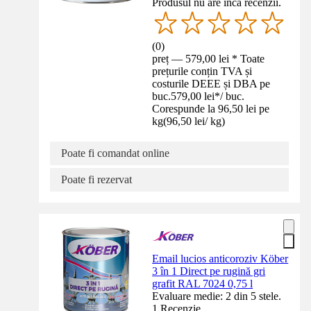
Produsul nu are încă recenzii.
(
0
)
preț — 579,00 lei * Toate
prețurile conțin TVA și
costurile DEEE și DBA pe
buc.
579,00 lei
*
/
buc.
Corespunde la 96,50 lei pe
kg
(
96,50 lei
/
kg
)
Poate fi comandat online
Poate fi rezervat
Email lucios anticoroziv Köber
3 în 1 Direct pe rugină gri
grafit RAL 7024 0,75 l
Evaluare medie: 2 din 5 stele.
1 Recenzie.