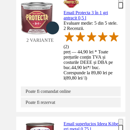
Email Protecta 3 în 1 gri
antracit 0,5 l
Evaluare medie: 5 din 5 stele.
2 Recenzii.
2 VARIANTE
(
2
)
preț — 44,90 lei * Toate
prețurile conțin TVA și
costurile DEEE și DBA pe
buc.
44,90 lei
*
/
buc.
Corespunde la 89,80 lei pe
l
(
89,80 lei
/
l
)
Poate fi comandat online
Poate fi rezervat
Email superlucios Ideea Köber
gri metal 0,75 l