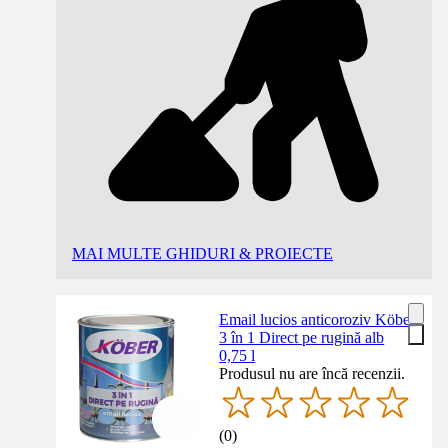
MAI MULTE GHIDURI & PROIECTE
Email lucios anticoroziv Köber
3 în 1 Direct pe rugină alb
0,75 l
Produsul nu are încă recenzii.
(
0
)