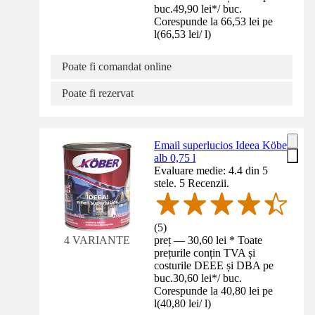
buc.
49,90 lei
*
/
buc.
Corespunde la 66,53 lei pe
l
(
66,53 lei
/
l
)
Poate fi comandat online
Poate fi rezervat
Email superlucios Ideea Köber
alb 0,75 l
Evaluare medie: 4.4 din 5
stele. 5 Recenzii.
(
5
)
preț — 30,60 lei * Toate
4 VARIANTE
prețurile conțin TVA și
costurile DEEE și DBA pe
buc.
30,60 lei
*
/
buc.
Corespunde la 40,80 lei pe
l
(
40,80 lei
/
l
)