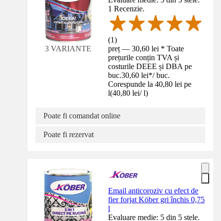
1 Recenzie.
(
1
)
preț — 30,60 lei * Toate
3 VARIANTE
prețurile conțin TVA și
costurile DEEE și DBA pe
buc.
30,60 lei
*
/
buc.
Corespunde la 40,80 lei pe
l
(
40,80 lei
/
l
)
Poate fi comandat online
Poate fi rezervat
Email anticoroziv cu efect de
fier forjat Köber gri închis 0,75
l
Evaluare medie: 5 din 5 stele.