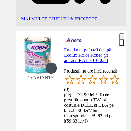
MAI MULTE GHIDURI & PROIECTE
Email mat pe bază de apă
Ecolux Kolor Köber gri
antracit RAL 7016 0,6 l
Produsul nu are încă recenzii.
2 VARIANTE
(
0
)
preț — 35,90 lei * Toate
prețurile conțin TVA și
costurile DEEE și DBA pe
buc.
35,90 lei
*
/
buc.
Corespunde la 59,83 lei pe
l
(
59,83 lei
/
l
)