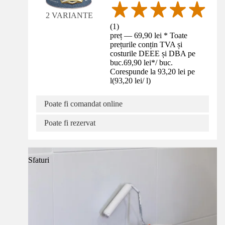
2 VARIANTE
(
1
)
preț — 69,90 lei * Toate
prețurile conțin TVA și
costurile DEEE și DBA pe
buc.
69,90 lei
*
/
buc.
Corespunde la 93,20 lei pe
l
(
93,20 lei
/
l
)
Poate fi comandat online
Poate fi rezervat
Sfaturi