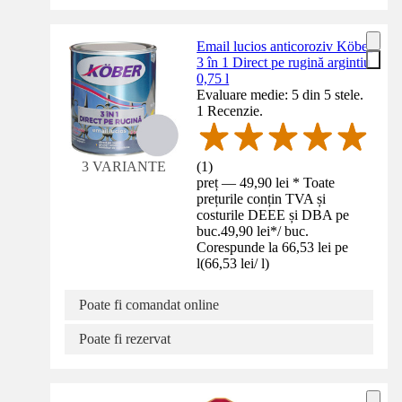
Email lucios anticoroziv Köber
3 în 1 Direct pe rugină argintiu
0,75 l
Evaluare medie: 5 din 5 stele.
1 Recenzie.
(
1
)
3 VARIANTE
preț — 49,90 lei * Toate
prețurile conțin TVA și
costurile DEEE și DBA pe
buc.
49,90 lei
*
/
buc.
Corespunde la 66,53 lei pe
l
(
66,53 lei
/
l
)
Poate fi comandat online
Poate fi rezervat