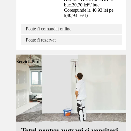
buc.
30,70 lei
*
/
buc.
Corespunde la 40,93 lei pe
l
(
40,93 lei
/
l
)
Poate fi comandat online
Poate fi rezervat
Servicii Profi
Totul pentru zugravi și vopsitori