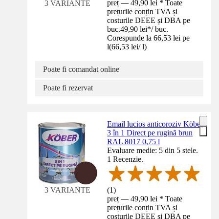
preț — 49,90 lei * Toate
3 VARIANTE
prețurile conțin TVA și
costurile DEEE și DBA pe
buc.
49,90 lei
*
/
buc.
Corespunde la 66,53 lei pe
l
(
66,53 lei
/
l
)
Poate fi comandat online
Poate fi rezervat
Email lucios anticoroziv Köber
3 în 1 Direct pe rugină brun
RAL 8017 0,75 l
Evaluare medie: 5 din 5 stele.
1 Recenzie.
(
1
)
3 VARIANTE
preț — 49,90 lei * Toate
prețurile conțin TVA și
costurile DEEE și DBA pe