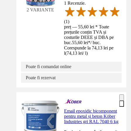
1 Recenzie.
2 VARIANTE
(
1
)
preț — 55,60 lei * Toate
prețurile conțin TVA și
costurile DEEE și DBA pe
buc.
55,60 lei
*
/
buc.
Corespunde la 74,13 lei pe
l
(
74,13 lei
/
l
)
Poate fi comandat online
Poate fi rezervat
Email epoxidic bicomponent
pentru metal și beton Köber
Industries gri RAL 7040 6 kg