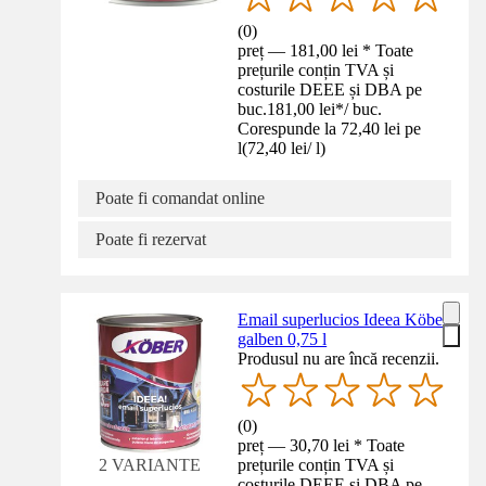
(
0
)
preț — 181,00 lei * Toate
prețurile conțin TVA și
costurile DEEE și DBA pe
buc.
181,00 lei
*
/
buc.
Corespunde la 72,40 lei pe
l
(
72,40 lei
/
l
)
Poate fi comandat online
Poate fi rezervat
Email superlucios Ideea Köber
galben 0,75 l
Produsul nu are încă recenzii.
(
0
)
preț — 30,70 lei * Toate
prețurile conțin TVA și
2 VARIANTE
costurile DEEE și DBA pe