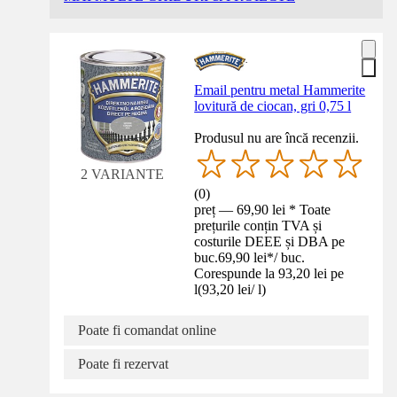
Email pentru metal Hammerite
lovitură de ciocan, gri 0,75 l
Produsul nu are încă recenzii.
2 VARIANTE
(
0
)
preț — 69,90 lei * Toate
prețurile conțin TVA și
costurile DEEE și DBA pe
buc.
69,90 lei
*
/
buc.
Corespunde la 93,20 lei pe
l
(
93,20 lei
/
l
)
Poate fi comandat online
Poate fi rezervat