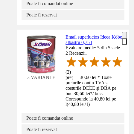
Poate fi comandat online
Poate fi rezervat
Email superlucios Ideea Köber
albastru 0,75 l
Evaluare medie: 5 din 5 stele.
2 Recenzii.
(
2
)
preț — 30,60 lei * Toate
3 VARIANTE
prețurile conțin TVA și
costurile DEEE și DBA pe
buc.
30,60 lei
*
/
buc.
Corespunde la 40,80 lei pe
l
(
40,80 lei
/
l
)
Poate fi comandat online
Poate fi rezervat