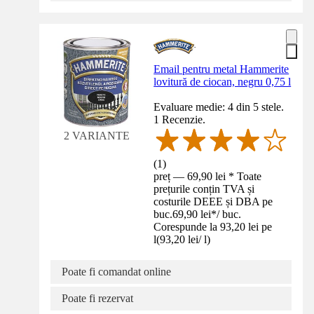
Email pentru metal Hammerite
lovitură de ciocan, negru 0,75 l
Evaluare medie: 4 din 5 stele.
1 Recenzie.
2 VARIANTE
(
1
)
preț — 69,90 lei * Toate
prețurile conțin TVA și
costurile DEEE și DBA pe
buc.
69,90 lei
*
/
buc.
Corespunde la 93,20 lei pe
l
(
93,20 lei
/
l
)
Poate fi comandat online
Poate fi rezervat