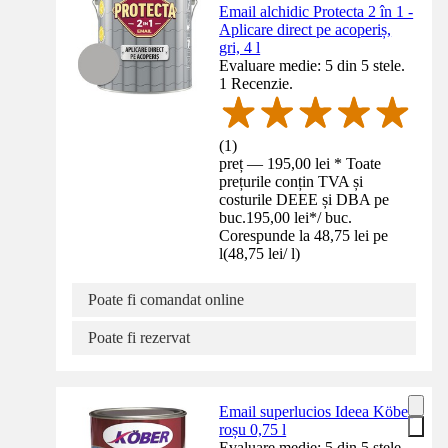
Email alchidic Protecta 2 în 1 -
Aplicare direct pe acoperiș,
gri, 4 l
Evaluare medie: 5 din 5 stele.
1 Recenzie.
(
1
)
preț — 195,00 lei * Toate
prețurile conțin TVA și
costurile DEEE și DBA pe
buc.
195,00 lei
*
/
buc.
Corespunde la 48,75 lei pe
l
(
48,75 lei
/
l
)
Poate fi comandat online
Poate fi rezervat
Email superlucios Ideea Köber
roșu 0,75 l
Evaluare medie: 5 din 5 stele.