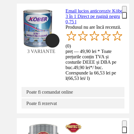
Email lucios anticoroziv Köber
3 în 1 Direct pe rugină negru
0,75 l
Produsul nu are încă recenzii.
(
0
)
preț — 49,90 lei * Toate
3 VARIANTE
prețurile conțin TVA și
costurile DEEE și DBA pe
buc.
49,90 lei
*
/
buc.
Corespunde la 66,53 lei pe
l
(
66,53 lei
/
l
)
Poate fi comandat online
Poate fi rezervat