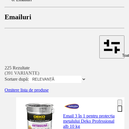
Emailuri
Toat
225 Rezultate
(391 VARIANTE)
Sortare după:
Omitere lista de produse
Email 3 în 1 pentru protecția
metalului Deko Professional
alb 10 kg