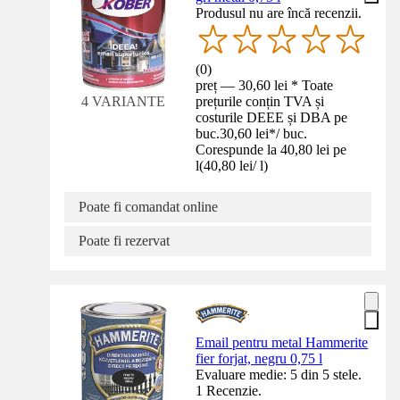
Produsul nu are încă recenzii.
(
0
)
preț — 30,60 lei * Toate
prețurile conțin TVA și
4 VARIANTE
costurile DEEE și DBA pe
buc.
30,60 lei
*
/
buc.
Corespunde la 40,80 lei pe
l
(
40,80 lei
/
l
)
Poate fi comandat online
Poate fi rezervat
Email pentru metal Hammerite
fier forjat, negru 0,75 l
Evaluare medie: 5 din 5 stele.
1 Recenzie.